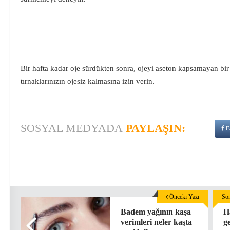
Bir hafta kadar oje sürdükten sonra, ojeyi aseton kapsamayan bir o
tırnaklarınızın ojesiz kalmasına izin verin.
SOSYAL MEDYADA
PAYLAŞIN:
F
Önceki Yazı
Son
Badem yağının kaşa
H
verimleri neler kaşta
g