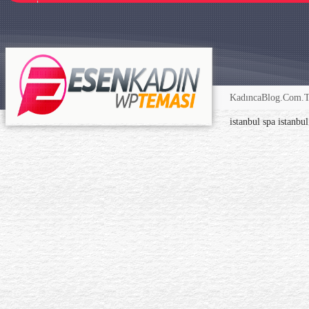
KadıncaBlog.Com.TR
istanbul spa
istanbu