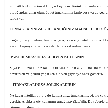
Sıhhatli beslenme tırnaklar için koşuldur. Protein, vitamin ve min
olduğundan emin olun. Şayet tırnaklarınız kırılıyorsa ya da ge
fayda var.
TIRNAKLARINIZA KULLANDIĞINIZ MAHSULLERİ GÖ
Çoğu oje veya bakım, tırnakları gerçekten zayıflatabilecek sert ki
aseton kapsayan oje çıkarıcılardan da sakınılmalısınız.
PAKLİK SIRASINDA ELDİVEN KULLANIN
Suya çok fazla maruz kalmak tırnaklarınızın zayıflamasına ve kır
devirirken ve paklik yaparken eldiven giymeye özen gösterin.
– TIRNAKLARINIZA SOLUK ALDIRIN
Ne kadar nitelikli bir oje de kullansanız, tırnaklarınız ojeyle çok
gerekir. Aralıksız oje kullanımı tırnağı zayıflatabilir. Bu sebeple t
sürmemeyi deneyin.