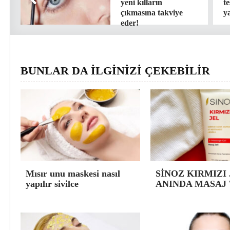
yeni kılların
t
çıkmasına takviye
y
eder!
BUNLAR DA İLGİNİZİ ÇEKEBİLİR
Mısır unu maskesi nasıl
SİNOZ KIRMIZI 
yapılır sivilce
ANINDA MASAJ 