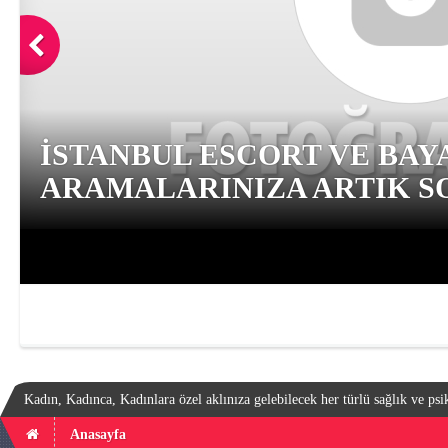
İSTANBUL ESCORT VE BAY
ARAMALARINIZA ARTIK SO
Kadın, Kadınca, Kadınlara özel aklınıza gelebilecek her türlü sağlık ve psik
Anasayfa