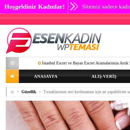
Hoşgeldiniz Kadınlar!
Sitemiz sadece kadın
İstanbul Escort ve Bayan Escort Aramalarınıza Artık SON Verebilirsin
ANASAYFA
ALIŞ-VERIŞ
»
»
Güzellik
Tırnaklarımın seri kırılmaması için ne yapabilirim 