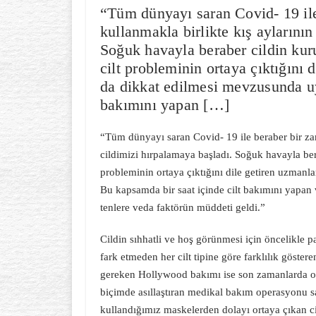
“Tüm dünyayı saran Covid- 19 ile
kullanmakla birlikte kış aylarının
Soğuk havayla beraber cildin kur
cilt probleminin ortaya çıktığını 
da dikkat edilmesi mevzusunda uy
bakımını yapan […]
“Tüm dünyayı saran Covid- 19 ile beraber bir zam
cildimizi hırpalamaya başladı. Soğuk havayla ber
probleminin ortaya çıktığını dile getiren uzmanl
Bu kapsamda bir saat içinde cilt bakımını yapan 
tenlere veda faktörün müddeti geldi.”
Cildin sıhhatli ve hoş görünmesi için öncelikle 
fark etmeden her cilt tipine göre farklılık göst
gereken Hollywood bakımı ise son zamanlarda ol
biçimde asıllaştıran medikal bakım operasyonu s
kullandığımız maskelerden dolayı ortaya çıkan cil