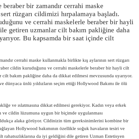
 beraber bir zamandır cerrahi maske
 sert rüzgarı cildimizi hırpalamaya başladı.
uduğunu ve cerrahi maskelerle beraber bir hayli
dile getiren uzmanlar cilt bakım pakliğine daha
arıyor. Bu kapsamda bir saat içinde cilt
andır cerrahi maske kullanmakla birlikte kış aylarının sert rüzgarı
aber cildin kuruduğunu ve cerrahi maskelerle beraber bir hayli cilt
ar cilt bakım pakliğine daha da dikkat edilmesi mevzusunda uyarıyor.
ve dünyaca ünlü yıldızların seçim ettiği Hollywood Bakımı ile ölü
pakliğe ve ıslatmasına dikkat edilmesi gerekiyor. Kadın veya erkek
eren ve cildin lüzumuna uygun bir biçimde uygulanması
dukça alaka görüyor. Cildinizin tüm gereksinimlerini kombine bir
ağlayan Hollywood bakımının özellikle soğuk havaların tesiri ve
t rahatsızlıklarına da iyi geldiğini dile getiren Uzman Estetisyen