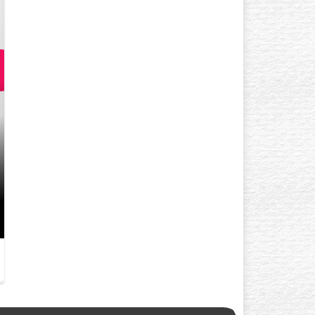
GÖZ ÇEVRESI KIRIŞIKLIK
YAŞINDA BAŞLAR? AÇIK TE
GÖZLÜYSENIZ…