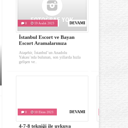
DEVAMI
0
19 Aralık 2023
0
10 Eki
İstanbul Escort ve Bayan
Göz çevresi
Escort Aramalarınıza
oluşumu ka
Ataşehir, İstanbul’un Anadolu
Göz çevresinde 
Yakası’nda bulunan, son yıllarda hızla
önemli belirtile
gelişen ve..
kırışıklıklardır..
DEVAMI
0
10 Ekim 2023
0
10 Ekim 
4-7-8 tekniği ile uykuya
Varis tedavis