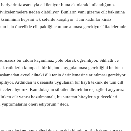
bariyerimiz aşırısıyla etkileniyor buna ek olarak kullandığımız
 sivilcelenmelere neden olabiliyor. Bunların yanı gizeme cilt bakımına
siniminin hepsini tek seferde karşılıyor. Tüm kadınlar kirsiz,
nun için öncelikle cilt pakliğine umursanması gerekiyor’’ ifadelerinde
rüzsüz bir cildin kaçınılmaz yolu olarak öğreniliyor. Sıhhatli ve
 rutinlerin kumpaslı bir biçimde uygulanması gerektiğini belirten
aşlamadan evvel ciltteki ölü tenin derinlemesine arınılması gerekiyor.
ılıyor. Ardından tek seansta uygulanan bir hayli teknik ile tüm cilt
neticeler alıyoruz. Kan dolaşımı süratlendirerek ince çizgileri açıyoruz
ılırken cilt yapısı bozulmamalı, bu surattan bireylerin gidecekleri
yaptırmalarını öneri ediyorum’’ dedi.
derman olurken bereketleri de saymakla bitmiyor. Bu bakımın acısız,