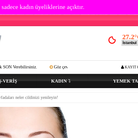
 sadece kadın üyeliklerine açıktır.
27.2
°
iz.
Göz çevresi kırışıklık oluşumu kaç yaşında başlar? Açık tenli ve 
KAYIT 
Ş-VERIŞ
KADIN
YEMEK TA
adaları neler cildinizi yenileyin!