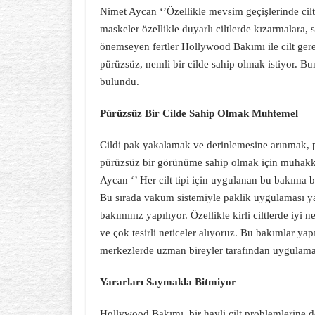
Nimet Aycan ‘’Özellikle mevsim geçişlerinde cilt 
maskeler özellikle duyarlı ciltlerde kızarmalara,
önemseyen fertler Hollywood Bakımı ile cilt gerek
pürüzsüz, nemli bir cilde sahip olmak istiyor. Bu
bulundu.
Pürüzsüz Bir Cilde Sahip Olmak Muhtemel
Cildi pak yakalamak ve derinlemesine arınmak, pü
pürüzsüz bir görünüme sahip olmak için muhakkak
Aycan ‘’ Her cilt tipi için uygulanan bu bakıma b
Bu sırada vakum sistemiyle paklik uygulaması yap
bakımınız yapılıyor. Özellikle kirli ciltlerde iyi 
ve çok tesirli neticeler alıyoruz. Bu bakımlar yap
merkezlerde uzman bireyler tarafından uygulama 
Yararları Saymakla Bitmiyor
Hollywood Bakımı, bir hayli cilt problemlerine 