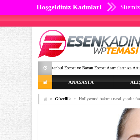
Hoşgeldiniz Kadınlar!
Sitemiz
İstanbul Escort ve Bayan Escort Aramalarınıza Artık SON Verebilirsin
ANASAYFA
ALI
»
»
Güzellik
Hollywood bakımı nasıl yapılır fayf