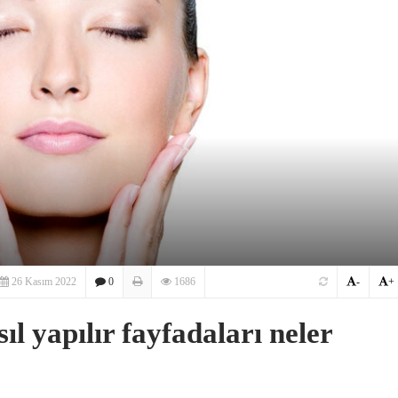
26 Kasım 2022
0
1686
-
+
l yapılır fayfadaları neler