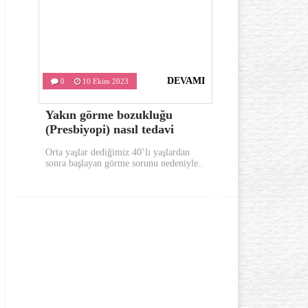
DEVAMI
0
10 Ekim 2023
0
9 Ekim
Yakın görme bozukluğu
Sabahları 
(Presbiyopi) nasıl tedavi
bunları yap
Orta yaşlar dediğimiz 40’lı yaşlardan
Sabahları güne 
sonra başlayan görme sorunu nedeniyle..
yerinde uykusuz