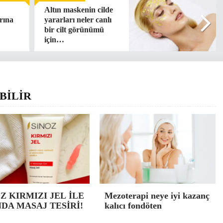
Altın maskenin cilde
rına
yararları neler canlı
bir cilt görünümü
için…
BİLİR
Z KIRMIZI JEL İLE
Mezoterapi neye iyi kazanç
DA MASAJ TESİRİ!
kalıcı fondöten