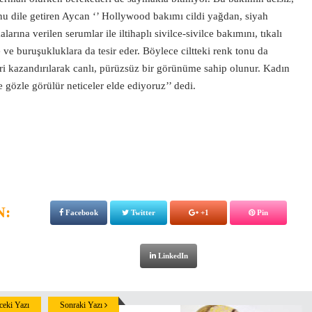
nu dile getiren Aycan ‘’ Hollywood bakımı cildi yağdan, siyah
arına verilen serumlar ile iltihaplı sivilce-sivilce bakımını, tıkalı
 ve buruşukluklara da tesir eder. Böylece ciltteki renk tonu da
geri kazandırılarak canlı, pürüzsüz bir görünüme sahip olunur. Kadın
gözle görülür neticeler elde ediyoruz’’ dedi.
N:
Facebook
Twitter
+1
Pin
LinkedIn
eki Yazı
Sonraki Yazı