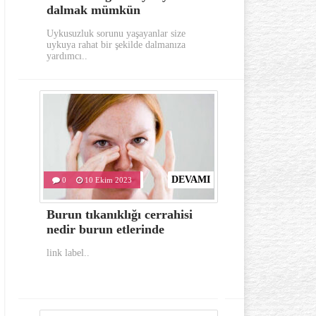
dalmak mümkün
aylarında
Uykusuzluk sorunu yaşayanlar size
Gerek görünümü g
uykuya rahat bir şekilde dalmanıza
oldukça dikkat e
yardımcı..
hastalıklardan..
DEVAMI
0
10 Ekim 2023
0
10 Eki
Burun tıkanıklığı cerrahisi
İlk yardım
nedir burun etlerinde
bulunması 
link label..
link label..