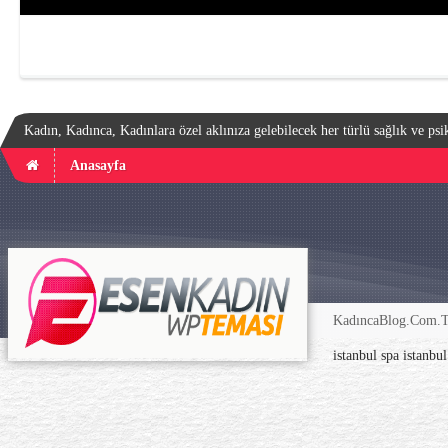
Kadın, Kadınca, Kadınlara özel aklınıza gelebilecek her türlü sağlık ve psik
Anasayfa
KadıncaBlog.Com.TR
istanbul spa
istanbu