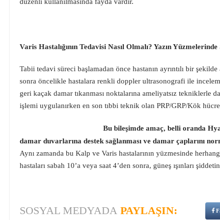
düzenli kullanılmasında fayda vardır.
Varis Hastalığının Tedavisi Nasıl Olmalı? Yazın Yüzmelerind
Tabii tedavi süreci başlamadan önce hastanın ayrıntılı bir şekilde
sonra öncelikle hastalara renkli doppler ultrasonografi ile incel
geri kaçak damar tıkanması noktalarına ameliyatsız tekniklerle d
işlemi uygulanırken en son tıbbi teknik olan PRP/GRP/Kök hücre 
Bu bileşimde amaç, belli oranda Hyal
damar duvarlarına destek sağlanması ve damar çaplarını norm
Aynı zamanda bu Kalp ve Varis hastalarının yüzmesinde herhangi 
hastaları sabah 10’a veya saat 4’den sonra, güneş ışınları şiddetini
SOSYAL MEDYADA
PAYLAŞIN:
F