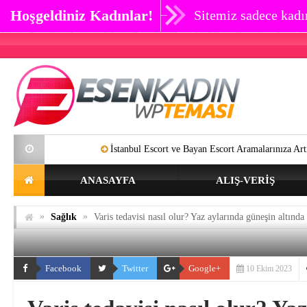
Hoşgeldiniz Kadınlar!
Sitemiz sadece kadın
İstanbul Escort ve Bayan Escort Aramalarınıza Artık SON Verebi
ANASAYFA
ALIŞ-VERIŞ
»
»
Sağlık
Varis tedavisi nasıl olur? Yaz aylarında güneşin altınd
Facebook
Twitter
Google+
10 Ekim 2023