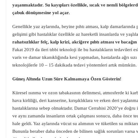
yaşanmaktadır. Su kayıpları özellikle, sıcak ve nemli bölgele
çabuk dönüşmesine yol açar.
Genellikle yaz aylarında, beyine pıhtı atması, kalp damarlarında 
gelişimi gibi hastalıklar özellikle az hareketli insanlarda ve yaşl
rahatsızlıklar felç, kalp krizi, akciğere pıhtı atması ve bacağın 
Fakat 2019 da ileri tıbbi teknoloji ile bu hastalıkların tedavileri es
varis ve damar tıkanıklığında kesi yapmadan, hastalarda ağrı sı
teknolojilerle 10 – 15 dakikada tedavi yöntemleri artık mümkün.
Güneş Altında Uzun Süre Kalmamaya Özen Gösterin!
Küresel ısınma ve ozon tabakasının delinmesi, atmosferde ki ka
hava kirliliği, deri kanserine, kırışıklıklara ve erken deri yaşla
hastalıklarına sebep olmaktadır. Damar Cerrahisi 2020’ye doğru ile
ve aynı zamanda insanların ortak çalışması sonucu, daha önce t
hale geldi. Yaz aylarında vücut su alımının ve tüketilen su miktar
Bununla beraber daha önceden de bilinen sağlık sorunları varsa v