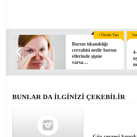
Önceki Yazı
Son
Burun tıkanıklığı
cerrahisi nedir burun
4-
etlerinde şişme
u
varsa…
m
BUNLAR DA İLGİNİZİ ÇEKEBİLİR
Göz çevresi kırışık