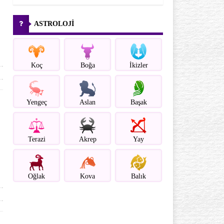
ASTROLOJİ
Koç
Boğa
İkizler
Yengeç
Aslan
Başak
Terazi
Akrep
Yay
Oğlak
Kova
Balık