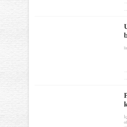
b
li
k
İ
o