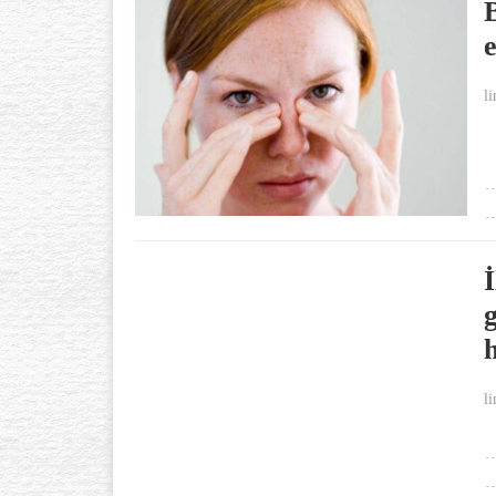
li
li