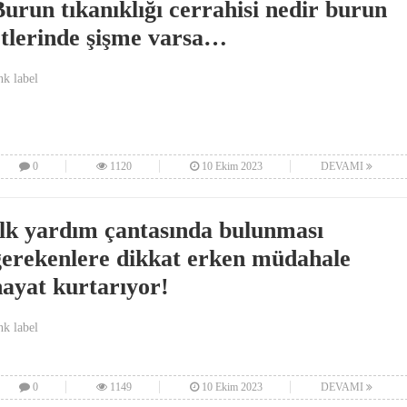
Burun tıkanıklığı cerrahisi nedir burun
etlerinde şişme varsa…
nk label
0
1120
10 Ekim 2023
DEVAMI
İlk yardım çantasında bulunması
gerekenlere dikkat erken müdahale
hayat kurtarıyor!
nk label
0
1149
10 Ekim 2023
DEVAMI