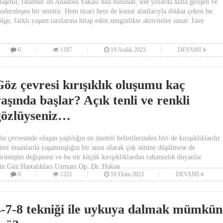
taşehir, İstanbul’un Anadolu Yakası’nda bulunan, son yıllarda hızla gelişen ve
odernleşen bir semttir. Hem ticari hem de konut alanlarıyla dikkat çeken bu
lge, farklı yaşam tarzlarına hitap eden zenginlikte aktiviteler sunar. İster
0
1187
19 Aralık 2023
DEVAMI
Göz çevresi kırışıklık oluşumu kaç
aşında başlar? Açık tenli ve renkli
gözlüyseniz…
z çevresinde oluşan yaşlılığın en önemli belirtilerinden biri de kırışıklıklardır.
imi insanlarda yaşanmışlığın bir anısı olarak çok sütüne düşülmese de
örünüşün değişmesi ve bu tür küçük kırışıklıklardan rahatsızlık duyanlar
çin Göz Hastalıkları Uzmanı Op. Dr. Hakan
0
1221
10 Ekim 2023
DEVAMI
4-7-8 tekniği ile uykuya dalmak mümkün