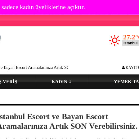
 sadece kadın üyeliklerine açıktır.
27.2
°
ort Aramalarınıza Artık SON Verebilirsiniz.
Göz çevresi kırışıklık olu
KAYIT 
Ş-VERIŞ
KADIN
YEMEK TA
İstanbul Escort ve Bayan Escort
Aramalarınıza Artık SON Verebilirsiniz.