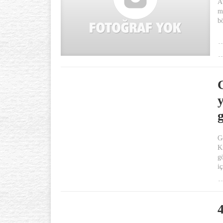
A
m
bö
y
Gö
K
g
i