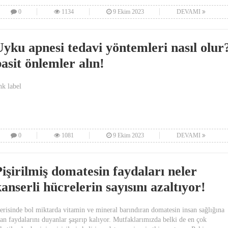
0
1134
9 Ekim 2023
DEVAMI
Uyku apnesi tedavi yöntemleri nasıl olur
asit önlemler alın!
nk label
0
1081
9 Ekim 2023
DEVAMI
Pişirilmiş domatesin faydaları neler
anserli hücrelerin sayısını azaltıyor!
çerisinde bol miktarda vitamin ve mineral barındıran domatesin insan sağlığına
lan faydalarını duyanlar şaşırıp kalıyor. Mutfaklarımızda belki de en çok