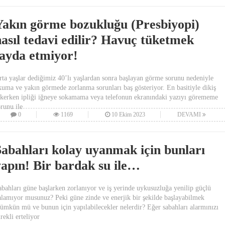
Yakın görme bozukluğu (Presbiyopi)
nasıl tedavi edilir? Havuç tüketmek
fayda etmiyor!
rta yaşlar dediğimiz 40’lı yaşlardan sonra başlayan görme sorunu nedeniyle
kuma ve yakın görmede zorlanma sorunları baş gösteriyor. En basitiyle dikiş
ikerken ipliği iğneye sokamama veya telefonun ekranındaki yazıyı görememe
orunu ile
0
1169
10 Ekim 2023
DEVAMI
Sabahları kolay uyanmak için bunları
yapın! Bir bardak su ile…
abahları güne başlarken zorlanıyor ve iş yerinde uykusuzluğa yenilip güçlü
alamıyor musunuz? Peki güne zinde ve enerjik bir şekilde başlayabilmek
ümkün mü ve bunun için yapılabilecekler nelerdir? Eğer sabahları alarmınızı
rekli erteliyor