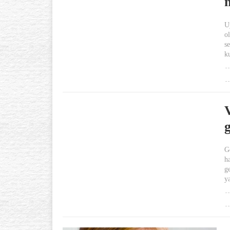
U
o
s
ku
V
G
ha
g
y