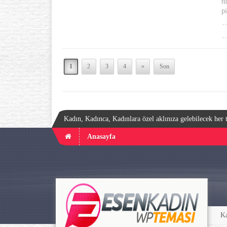
tü
pi
1
2
3
4
»
Son
Kadın, Kadınca, Kadınlara özel aklınıza gelebilecek her t
Anasayfa
Ka