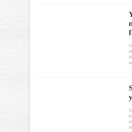
O
o
d
s
S
k
m
sü