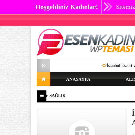
Hoşgeldiniz Kadınlar!
Sitemiz
İstanbul Escort ve Bayan Esc
ANASAYFA
ALI
SAĞLIK