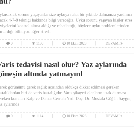
mü?
ykusuzluk sorunu yaşayanlar size uykuya rahat bir şekilde dalmanıza yardımcı
lacak 4-7-8 tekniği hakkında bilgi vereceğiz. Uyku sorunu yaşayan kişiler stres
eviyelerini kontrol altına aldığı ve rahatlattığı, böylece uyku problemlerinden
rtardığı biliniyor. Eğer stresli
0
1130
10 Ekim 2023
DEVAMI
aris tedavisi nasıl olur? Yaz aylarında
güneşin altında yatmayın!
erek görünümü gerek sağlık açısından oldukça dikkat edilmesi gereken
stalıklardan biri de varis hastalığıdır. Varis şikayeti olanların uzak durması
ereken konuları Kalp ve Damar Cerrahı Yrd. Doç. Dr. Mustafa Göğün Saygın,
az aylarında
0
1114
10 Ekim 2023
DEVAMI