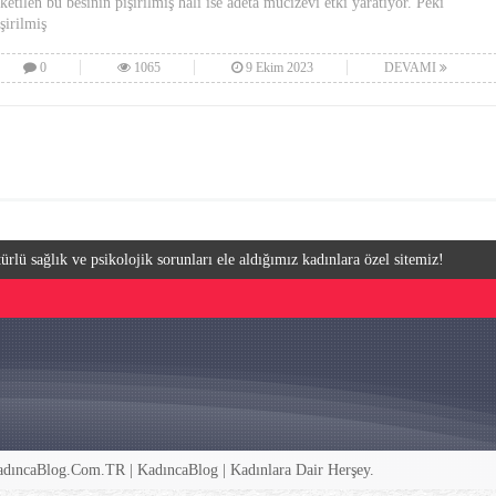
ketilen bu besinin pişirilmiş hali ise adeta mucizevi etki yaratıyor. Peki
şirilmiş
0
1065
9 Ekim 2023
DEVAMI
ürlü sağlık ve psikolojik sorunları ele aldığımız kadınlara özel sitemiz!
dıncaBlog.Com.TR | KadıncaBlog | Kadınlara Dair Herşey.