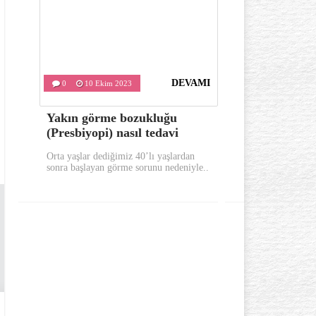
DEVAMI
0
10 Ekim 2023
0
9 Ekim
Yakın görme bozukluğu
Sabahları 
(Presbiyopi) nasıl tedavi
bunları yap
Orta yaşlar dediğimiz 40’lı yaşlardan
Sabahları güne 
sonra başlayan görme sorunu nedeniyle..
yerinde uykusuz