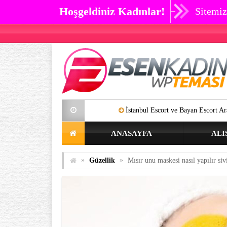
Hoşgeldiniz Kadınlar!
Sitemiz
İstanbul Escort ve Bayan Escort Aramalarınıza Art
ANASAYFA
ALI
»
»
Güzellik
Mısır unu maskesi nasıl yapılır siv