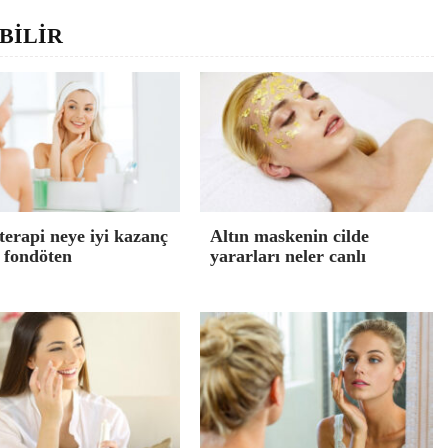
BİLİR
erapi neye iyi kazanç
Altın maskenin cilde
ı fondöten
yararları neler canlı