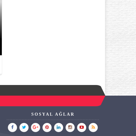
GÖZ ÇEVRESI KIRIŞIKLIK
YAŞINDA BAŞLAR? AÇIK TE
GÖZLÜYSENIZ…
SOSYAL AĞLAR