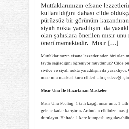
Mutfaklarımızın efsane lezzetleri
kullanıldığını dahası cilde oldu
pürüzsüz bir görünüm kazandıran
siyah nokta yaradılışını da yasakl
olan şahıslara önerilen mısır unu 
önerilmemektedir. Mısır […]
Mutfaklarımızın efsane lezzetlerinden biri olan 
fayda sağladığını öğreniyor muydunuz? Cilde p
sivilce ve siyah nokta yaradılışını da yasaklıyor. 
mısır unu maskesi kuru ciltleri tahriş edeceği iç
Mısır Unu İle Hazırlanan Maskeler
Mısır Unu Peeling; 1 tatlı kaşığı mısır unu, 1 tatl
gelene kadar karıştırın. Ardından cildinize masaj
durulayın. Haftada 1 kere kumpaslı uygulayabilir