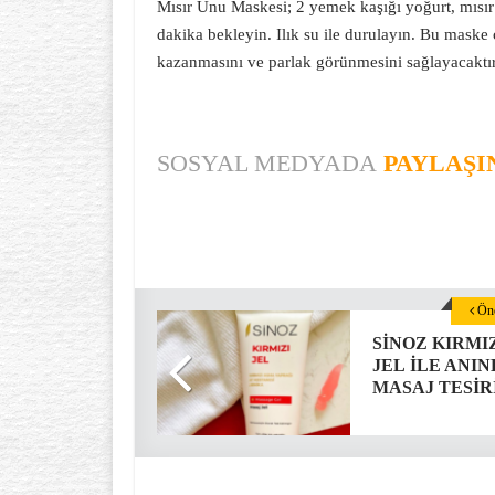
Mısır Unu Maskesi; 2 yemek kaşığı yoğurt, mısır 
dakika bekleyin. Ilık su ile durulayın. Bu maske 
kazanmasını ve parlak görünmesini sağlayacaktır.
SOSYAL MEDYADA
PAYLAŞI
Önc
SİNOZ KIRMI
JEL İLE ANI
MASAJ TESİRİ