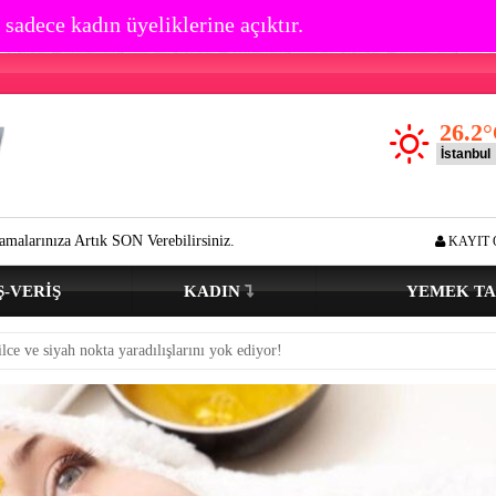
 sadece kadın üyeliklerine açıktır.
26.2
°
ık SON Verebilirsiniz.
Göz çevresi kırışıklık oluşumu kaç yaşında baş
KAYIT 
Ş-VERIŞ
KADIN
YEMEK TA
ilce ve siyah nokta yaradılışlarını yok ediyor!