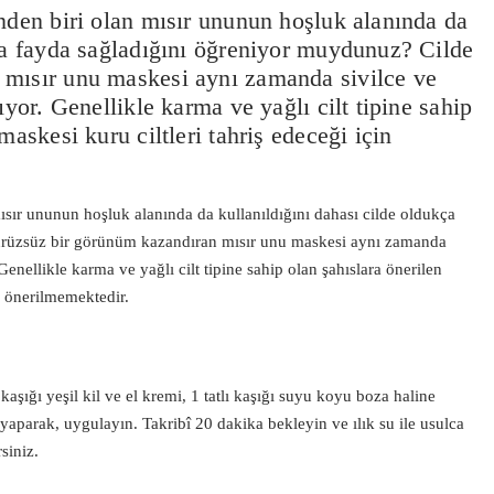
nden biri olan mısır ununun hoşluk alanında da
kça fayda sağladığını öğreniyor muydunuz? Cilde
 mısır unu maskesi aynı zamanda sivilce ve
ıyor. Genellikle karma ve yağlı cilt tipine sahip
maskesi kuru ciltleri tahriş edeceği için
mısır ununun hoşluk alanında da kullanıldığını dahası cilde oldukça
ürüzsüz bir görünüm kazandıran mısır unu maskesi aynı zamanda
Genellikle karma ve yağlı cilt tipine sahip olan şahıslara önerilen
in önerilmemektedir.
ı kaşığı yeşil kil ve el kremi, 1 tatlı kaşığı suyu koyu boza haline
 yaparak, uygulayın. Takribî 20 dakika bekleyin ve ılık su ile usulca
siniz.