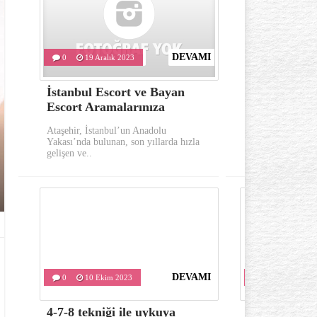
DEVAMI
0
19 Aralık 2023
0
10 Eki
İstanbul Escort ve Bayan
Göz çevresi
Escort Aramalarınıza
oluşumu ka
Ataşehir, İstanbul’un Anadolu
Göz çevresinde 
Yakası’nda bulunan, son yıllarda hızla
önemli belirtile
gelişen ve..
kırışıklıklardır..
DEVAMI
0
10 Ekim 2023
0
10 Ekim 
4-7-8 tekniği ile uykuya
Varis tedavis