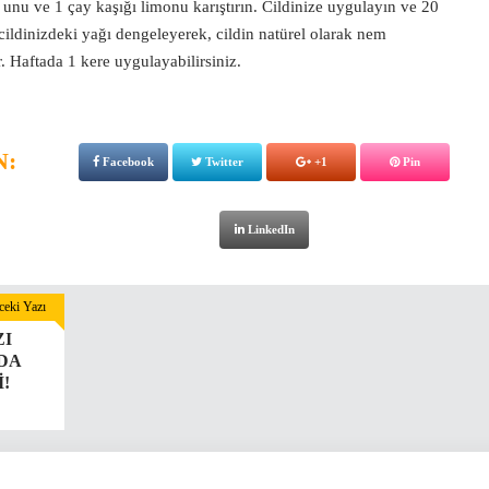
unu ve 1 çay kaşığı limonu karıştırın. Cildinize uygulayın ve 20
cildinizdeki yağı dengeleyerek, cildin natürel olarak nem
 Haftada 1 kere uygulayabilirsiniz.
N:
Facebook
Twitter
+1
Pin
LinkedIn
eki Yazı
ZI
NDA
!