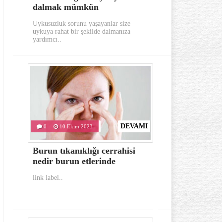
dalmak mümkün
aylarında
Uykusuzluk sorunu yaşayanlar size
Gerek görünümü g
uykuya rahat bir şekilde dalmanıza
oldukça dikkat e
yardımcı..
hastalıklardan..
DEVAMI
0
10 Ekim 2023
0
10 Eki
Burun tıkanıklığı cerrahisi
İlk yardım
nedir burun etlerinde
bulunması 
link label..
link label..