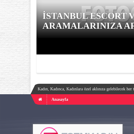
İSTANBUL ESCORT 
ARAMALARINIZA AR
Kadın, Kadınca, Kadınlara özel aklınıza gelebilecek her t
Anasayfa