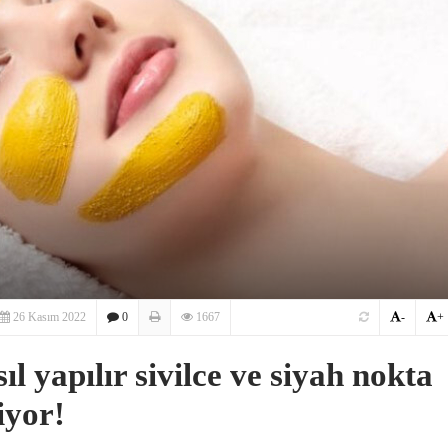
26 Kasım 2022
0
1667
-
+
l yapılır sivilce ve siyah nokta
iyor!