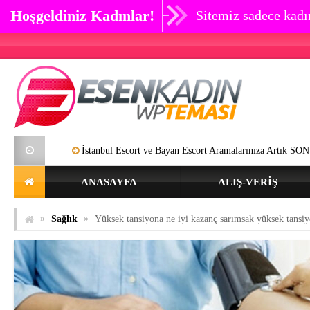
Hoşgeldiniz Kadınlar!
Sitemiz sadece kadın
İstanbul Escort ve Bayan Escort Aramalarınıza Artık SON Verebilirsiniz.
ANASAYFA
ALIŞ-VERIŞ
»
»
Sağlık
Yüksek tansiyona ne iyi kazanç sarımsak yüksek tansiy