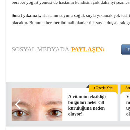
beraber yoğurt yemesi de hastanın kendisini çok daha iyi sezmesin
Surat yıkamak:
Hastanın suyunu soğuk suyla yıkamak şok tesiri 
olacaktır. Bununla beraber ihtimali olanlar ılık suyla duş alarak g
SOSYAL MEDYADA
PAYLAŞIN:
F
Önceki Yazı
Son
A vitamini eksikliği
V
bulguları neler cilt
ne
kuruluğuna neden
u
oluyor!
o