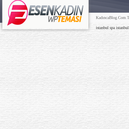
KadıncaBlog.Com.TR
istanbul spa
istanbu