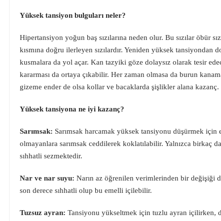
Yüksek tansiyon bulguları neler?
Hipertansiyon yoğun baş sızılarına neden olur. Bu sızılar öbür sı
kısmına doğru ilerleyen sızılardır. Yeniden yüksek tansiyondan do
kusmalara da yol açar. Kan tazyiki göze dolaysız olarak tesir ede
kararması da ortaya çıkabilir. Her zaman olmasa da burun kanaması
gizeme ender de olsa kollar ve bacaklarda şişlikler alana kazanç.
Yüksek tansiyona ne iyi kazanç?
Sarımsak:
Sarımsak harcamak yüksek tansiyonu düşürmek için en t
olmayanlara sarımsak ceddilerek koklatılabilir. Yalnızca birkaç d
sıhhatli sezmektedir.
Nar ve nar suyu:
Narın az öğrenilen verimlerinden bir değişiği 
son derece sıhhatli olup bu emelli içilebilir.
Tuzsuz ayran:
Tansiyonu yükseltmek için tuzlu ayran içilirken,