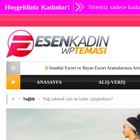
Hoşgeldiniz Kadınlar!
Sitemiz sadece kadın
İstanbul Escort ve Bayan Escort Aramalarınıza Artık SON Verebilir
ANASAYFA
ALIŞ-VERIŞ
»
»
Sağlık
Yağ yakmak için ne kadar çalışmalıyız?