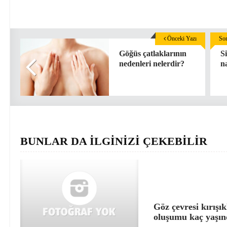
Önceki Yazı
Son
Göğüs çatlaklarının
Si
nedenleri nelerdir?
n
BUNLAR DA İLGİNİZİ ÇEKEBİLİR
Göz çevresi kırışık
oluşumu kaç yaşın