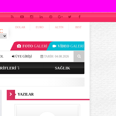
DOLAR
EURO
ALTIN
BIST
C
FOTO
GALERİ
VİDEO
GALERİ
 tenli ve renkli gözlüyseniz…
4-7-8 tekniği ile uykuya dalmak mümk
OL
ÜYE GİRİŞİ
TARİH: 04.08.2026
RIFLERI
SAĞLIK
YAZILAR