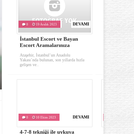
DEVAMI
0
19 Aralık 2023
0
10 Eki
İstanbul Escort ve Bayan
Göz çevresi
Escort Aramalarınıza
oluşumu ka
Ataşehir, İstanbul’un Anadolu
Göz çevresinde 
Yakası’nda bulunan, son yıllarda hızla
önemli belirtile
gelişen ve..
kırışıklıklardır..
DEVAMI
0
10 Ekim 2023
0
10 Ekim 
4-7-8 tekniği ile uykuya
Varis tedavis