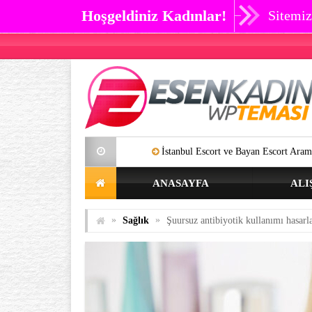
Hoşgeldiniz Kadınlar!
Sitemiz
İstanbul Escort ve Bayan Escort Aramalarınıza Artık SON V
ANASAYFA
ALI
»
»
Sağlık
Şuursuz antibiyotik kullanımı hasarl