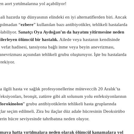
n aort yırtılmalarına yol açabiliyor!
ali hazırda tıp dünyasının elindeki en iyi alternatiflerden biri. Ancak
apılmadan “
ezbere
” kullanılan bazı antibiyotikler, tehlikeli hastalarda
olabiliyor.
Sanatçı Oya Aydoğan’ın da hayatını yitirmesine neden
lerleyen ölümcül bir hastalık.
Ailede veya hastanın kendisinde
i vefat hadisesi, tansiyona bağlı inme veya beyin anevrizması,
 anevrizması açısından tehlikeli grubu oluşturuyor. İşte bu hastalarda
erekiyor.
ilgili hasta ve sağlık profesyonellerine müteveccih 20 Aralık’ta
feksiyonları, bronşit, zatürre gibi alt solunum yolu enfeksiyonlarının
florokinolon
” grubu antibiyotiklerin tehlikeli hasta gruplarında
açlar seçim edilmeli. Zira bu ilaçlar düz adale hücresinin Deoksirübo
lerin hücre seviyesinde tahribatına neden oluyor.
şmaya hatta yırtılmalara neden olarak ölümcül kanamalara yol