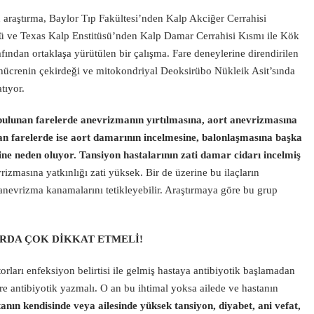
araştırma, Baylor Tıp Fakültesi’nden Kalp Akciğer Cerrahisi
sü ve Texas Kalp Enstitüsü’nden Kalp Damar Cerrahisi Kısmı ile Kök
fından ortaklaşa yürütülen bir çalışma. Fare deneylerine direndirilen
, hücrenin çekirdeği ve mitokondriyal Deoksirübo Nükleik Asit’sında
tıyor.
 bulunan farelerde anevrizmanın yırtılmasına, aort anevrizmasına
olan farelerde ise aort damarının incelmesine, balonlaşmasına başka
ine neden oluyor. Tansiyon hastalarının zati damar cidarı incelmiş
izmasına yatkınlığı zati yüksek. Bir de üzerine bu ilaçların
 anevrizma kanamalarını tetikleyebilir. Araştırmaya göre bu grup
RDA ÇOK DİKKAT ETMELİ!
orları enfeksiyon belirtisi ile gelmiş hastaya antibiyotik başlamadan
e antibiyotik yazmalı. O an bu ihtimal yoksa ailede ve hastanın
anın kendisinde veya ailesinde yüksek tansiyon, diyabet, ani vefat,