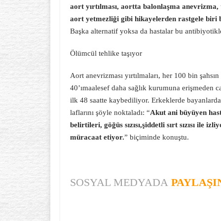
aort yırtılması, aortta balonlaşma anevrizma, 
aort yetmezliği gibi hikayelerden rastgele biri 
Başka alternatif yoksa da hastalar bu antibiyotikl
Ölümcül tehlike taşıyor
Aort anevrizması yırtılmaları, her 100 bin şahsın
40’ımaalesef daha sağlık kurumuna erişmeden can 
ilk 48 saatte kaybediliyor. Erkeklerde bayanlarda
laflarını şöyle noktaladı: “
Akut ani büyüyen hast
belirtileri, göğüs sızısı,şiddetli sırt sızısı ile iz
müracaat etiyor.
” biçiminde konuştu.
SOSYAL MEDYADA
PAYLAŞI