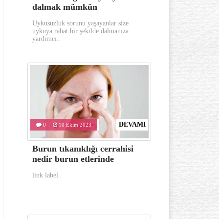
dalmak mümkün
aylarında
Uykusuzluk sorunu yaşayanlar size
Gerek görünümü g
uykuya rahat bir şekilde dalmanıza
oldukça dikkat e
yardımcı..
hastalıklardan..
DEVAMI
0
10 Ekim 2023
0
10 Eki
Burun tıkanıklığı cerrahisi
İlk yardım
nedir burun etlerinde
bulunması 
link label..
link label..