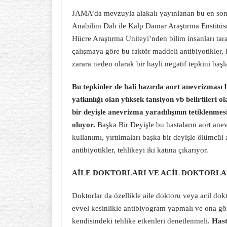
JAMA’da mevzuyla alakalı yayınlanan bu en son 
Anabilim Dalı ile Kalp Damar Araştırma Enstitü
Hücre Araştırma Üniteyi’nden bilim insanları tara
çalışmaya göre bu faktör maddeli antibiyotikler
zarara neden olarak bir hayli negatif tepkini başla
Bu tepkinler de hali hazırda aort anevrizması
yatkınlığı olan yüksek tansiyon vb belirtileri 
bir deyişle anevrizma yaradılışının tetiklenmes
oluyor.
Başka Bir Deyişle bu hastaların aort anevr
kullanımı, yırtılmaları başka bir deyişle ölümcül
antibiyotikler, tehlikeyi iki katına çıkarıyor.
AİLE DOKTORLARI VE ACİL DOKTORLA
Doktorlar da özellikle aile doktoru veya acil dokt
evvel kesinlikle antibiyogram yapmalı ve ona gör
kendisindeki tehlike etkenleri denetlenmeli.
Hast