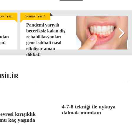
eki Yazı
Sonraki Yazı
Pandemi yarıyılı
beceriksiz kalan diş
adan
rehabilitasyonları
ın!
genel sıhhati nasıl
etkiliyor aman
dikkat!
BİLİR
4-7-8 tekniği ile uykuya
dalmak mümkün
evresi kırışıklık
mu kaç yaşında