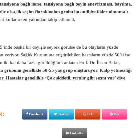
tansiyona bağlı inme, tansiyona bağlı beyin anevrizması, bayılma,
bile olsa,ilk seçim florokinolon grubu bu antibiyotikler olmamalı.
eri kullanırken yakından takip edilmeli.
 5’inde,başka bir deyişle seyrek görülse de bu olayların yüzde
veriyor. Sağlık Kurumuna eriştirilebilen hastaların yüzde 50’si ise
n iki kat daha fazla görüldüğünü anlatan Prof. Dr. İhsan Bakır,
a grubunu genellikle 50-55 yaş grup oluşturuyor. Kalp yetmezliği
liyor. Hastalar genellikle ‘Çok şiddetli, yırtılır gibi sızım var’ diye
N:
Facebook
Twitter
+1
Pin
LinkedIn