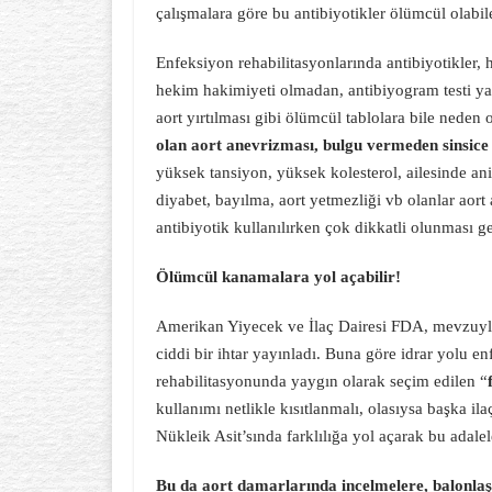
çalışmalara göre bu antibiyotikler ölümcül olabile
Enfeksiyon rehabilitasyonlarında antibiyotikler, h
hekim hakimiyeti olmadan, antibiyogram testi y
aort yırtılması gibi ölümcül tablolara bile neden 
olan aort anevrizması, bulgu vermeden sinsice i
yüksek tansiyon, yüksek kolesterol, ailesinde an
diyabet, bayılma, aort yetmezliği vb olanlar aort
antibiyotik kullanılırken çok dikkatli olunması g
Ölümcül kanamalara yol açabilir!
Amerikan Yiyecek ve İlaç Dairesi FDA, mevzuyla 
ciddi bir ihtar yayınladı. Buna göre idrar yolu en
rehabilitasyonunda yaygın olarak seçim edilen “
kullanımı netlikle kısıtlanmalı, olasıysa başka il
Nükleik Asit’sında farklılığa yol açarak bu adale
Bu da aort damarlarında incelmelere, balonla