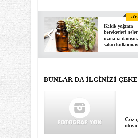
Önc
Kekik yağının
bereketleri neler
uzmana danışm
sakın kullanmay
BUNLAR DA İLGİNİZİ ÇEKE
Göz ç
oluşu