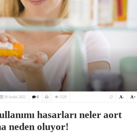
30 Aralık 2022
0
1529
-
+
ullanımı hasarları neler aort
na neden oluyor!