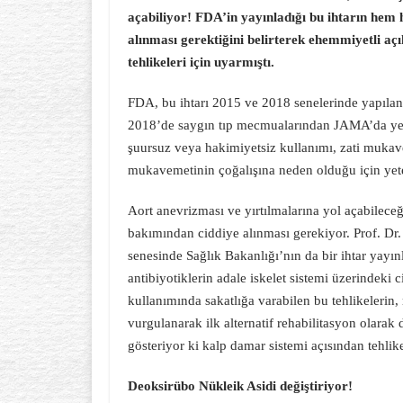
açabiliyor! FDA’in yayınladığı bu ihtarın hem 
alınması gerektiğini belirterek ehemmiyetli açı
tehlikeleri için uyarmıştı.
FDA, bu ihtarı 2015 ve 2018 senelerinde yapılan 
2018’de saygın tıp mecmualarından JAMA’da yer a
şuursuz veya hakimiyetsiz kullanımı, zati mukav
mukavemetinin çoğalışına neden olduğu için yeter
Aort anevrizması ve yırtılmalarına yol açabileceğ
bakımından ciddiye alınması gerekiyor. Prof. Dr. 
senesinde Sağlık Bakanlığı’nın da bir ihtar yayı
antibiyotiklerin adale iskelet sistemi üzerindeki
kullanımında sakatlığa varabilen bu tehlikelerin
vurgulanarak ilk alternatif rehabilitasyon olarak
gösteriyor ki kalp damar sistemi açısından tehlike
Deoksirübo Nükleik Asidi değiştiriyor!