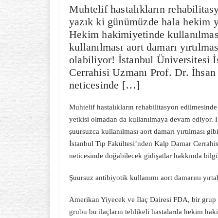
Muhtelif hastalıkların rehabilitas
yazık ki günümüzde hala hekim y
Hekim hakimiyetinde kullanılması
kullanılması aort damarı yırtılmas
olabiliyor! İstanbul Üniversitesi
Cerrahisi Uzmanı Prof. Dr. İhsan 
neticesinde […]
Muhtelif hastalıkların rehabilitasyon edilmesind
yetkisi olmadan da kullanılmaya devam ediyor. H
şuursuzca kullanılması aort damarı yırtılması gibi
İstanbul Tıp Fakültesi’nden Kalp Damar Cerrahisi
neticesinde doğabilecek gidişatlar hakkında bilg
Şuursuz antibiyotik kullanımı aort damarını yırta
Amerikan Yiyecek ve İlaç Dairesi FDA, bir grup a
grubu bu ilaçların tehlikeli hastalarda hekim hak