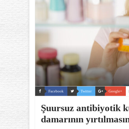
Facebook
Twitter
Google+
Şuursuz antibiyotik k
damarının yırtılması