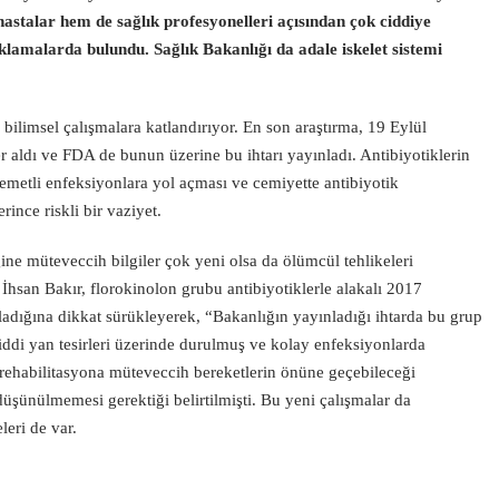
hastalar hem de sağlık profesyonelleri açısından çok ciddiye
klamalarda bulundu. Sağlık Bakanlığı da adale iskelet sistemi
bilimsel çalışmalara katlandırıyor. En son araştırma, 19 Eylül
ldı ve FDA de bunun üzerine bu ihtarı yayınladı. Antibiyotiklerin
emetli enfeksiyonlara yol açması ve cemiyette antibiyotik
ince riskli bir vaziyet.
ine müteveccih bilgiler çok yeni olsa da ölümcül tehlikeleri
İhsan Bakır, florokinolon grubu antibiyotiklerle alakalı 2017
nladığına dikkat sürükleyerek, “Bakanlığın yayınladığı ihtarda bu grup
 ciddi yan tesirleri üzerinde durulmuş ve kolay enfeksiyonlarda
, rehabilitasyona müteveccih bereketlerin önüne geçebileceği
 düşünülmemesi gerektiği belirtilmişti. Bu yeni çalışmalar da
leri de var.