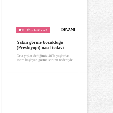
DEVAMI
0
10 Ekim 2023
0
9 Ekim
Yakın görme bozukluğu
Sabahları 
(Presbiyopi) nasıl tedavi
bunları yap
Orta yaşlar dediğimiz 40’lı yaşlardan
Sabahları güne 
sonra başlayan görme sorunu nedeniyle..
yerinde uykusuz