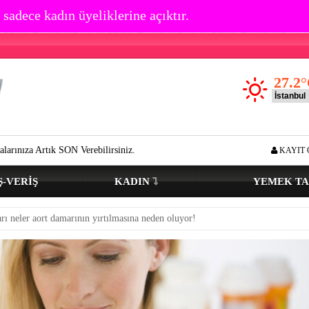
 sadece kadın üyeliklerine açıktır.
27.2
°
erebilirsiniz.
Göz çevresi kırışıklık oluşumu kaç yaşında başlar? Açık
KAYIT 
Ş-VERIŞ
KADIN
YEMEK TA
arı neler aort damarının yırtılmasına neden oluyor!