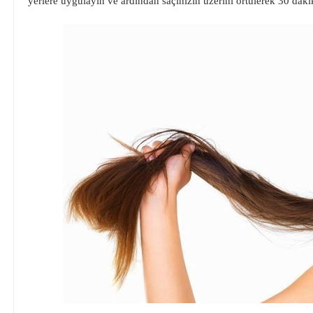
yerlere uygulayın ve ardından saçınızın üzerini örtülerek 30 dakik