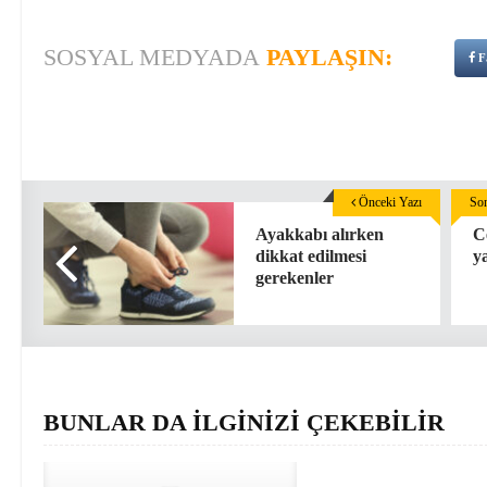
SOSYAL MEDYADA
PAYLAŞIN:
F
Önceki Yazı
Son
Ayakkabı alırken
C
dikkat edilmesi
y
gerekenler
BUNLAR DA İLGİNİZİ ÇEKEBİLİR