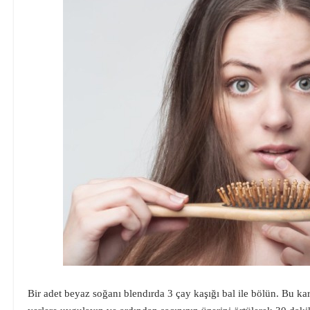
Bir adet beyaz soğanı blendırda 3 çay kaşığı bal ile bölün. Bu ka