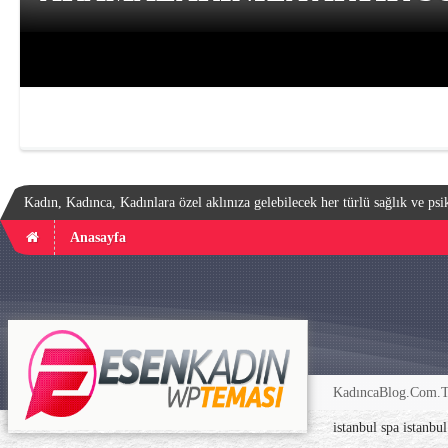
Kadın, Kadınca, Kadınlara özel aklınıza gelebilecek her türlü sağlık ve psik
Anasayfa
KadıncaBlog.Com.TR
istanbul spa
istanbu