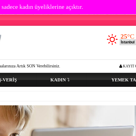
 sadece kadın üyeliklerine açıktır.
25
°C
 Verebilirsiniz.
Göz çevresi kırışıklık oluşumu kaç yaşında başlar? Aç
KAYIT 
Ş-VERIŞ
KADIN
YEMEK TA