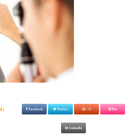
N:
Facebook
Twitter
+1
Pin
LinkedIn