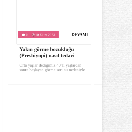
DEVAMI
0
10 Ekim 2023
0
9 Ekim
Yakın görme bozukluğu
Sabahları 
(Presbiyopi) nasıl tedavi
bunları yap
Orta yaşlar dediğimiz 40’lı yaşlardan
Sabahları güne 
sonra başlayan görme sorunu nedeniyle..
yerinde uykusuz