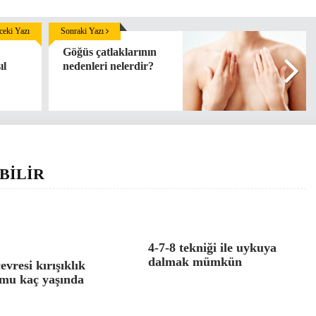
eki Yazı
Sonraki Yazı
Göğüs çatlaklarının
ıl
nedenleri nelerdir?
BİLİR
4-7-8 tekniği ile uykuya
dalmak mümkün
evresi kırışıklık
mu kaç yaşında