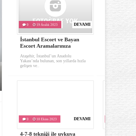
DEVAMI
0
19 Aralık 2023
0
10 Eki
İstanbul Escort ve Bayan
Göz çevresi
Escort Aramalarınıza
oluşumu ka
Ataşehir, İstanbul’un Anadolu
Göz çevresinde 
Yakası’nda bulunan, son yıllarda hızla
önemli belirtile
gelişen ve..
kırışıklıklardır..
DEVAMI
0
10 Ekim 2023
0
10 Ekim 
4-7-8 tekniği ile uykuya
Varis tedavis