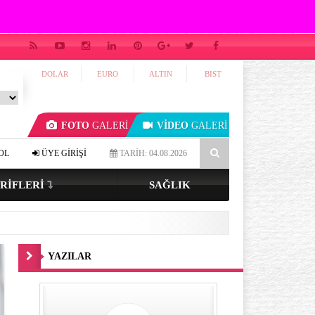
DOLAR
EURO
ALTIN
BIST
FOTO
GALERİ
VİDEO
GALERİ
ık tenli ve renkli gözlüyseniz…
4-7-8 tekniği ile uykuya dalmak mü
OL
ÜYE GİRİŞİ
TARİH: 04.08.2026
RIFLERI
SAĞLIK
YAZILAR