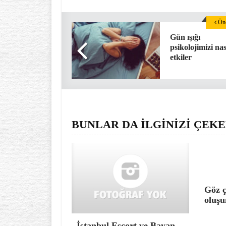
Önc
Gün ışığı
psikolojimizi nas
etkiler
BUNLAR DA İLGİNİZİ ÇEKE
Göz ç
oluşu
İstanbul Escort ve Bayan