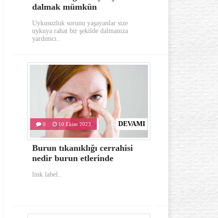
dalmak mümkün
aylarında
Uykusuzluk sorunu yaşayanlar size
Gerek görünümü g
uykuya rahat bir şekilde dalmanıza
oldukça dikkat e
yardımcı..
hastalıklardan..
DEVAMI
0
10 Ekim 2023
0
10 Eki
Burun tıkanıklığı cerrahisi
İlk yardım
nedir burun etlerinde
bulunması 
link label..
link label..