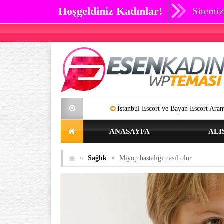
Hoşgeldiniz Kadınlar!
Sitemiz
İstanbul Escort ve Bayan Escort Aramalarınıza Artık SON
ANASAYFA
ALI
»
»
Sağlık
Miyop hastalığı nasıl olur