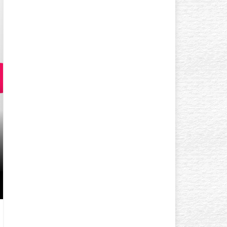
GÖZ ÇEVRESI KIRIŞIKLIK
YAŞINDA BAŞLAR? AÇIK TE
GÖZLÜYSENIZ…