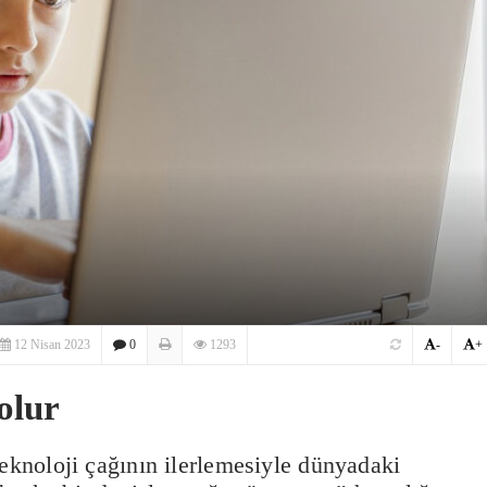
12 Nisan 2023
0
1293
-
+
olur
teknoloji çağının ilerlemesiyle dünyadaki