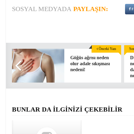
SOSYAL MEDYADA
PAYLAŞIN:
F
Önceki Yazı
Son
Göğüs ağrısı neden
D
olur adale sıkışması
n
nedeni!
d
n
BUNLAR DA İLGİNİZİ ÇEKEBİLİR