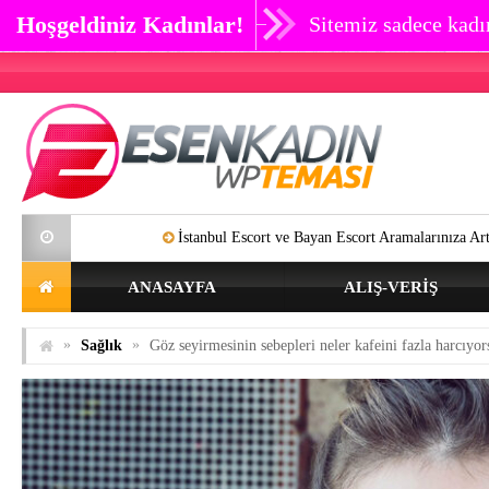
Hoşgeldiniz Kadınlar!
Sitemiz sadece kadın
İstanbul Escort ve Bayan Escort Aramalarınıza Artık SON Verebili
ANASAYFA
ALIŞ-VERIŞ
»
»
Sağlık
Göz seyirmesinin sebepleri neler kafeini fazla harcıyo