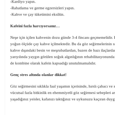
-Kardiyo yapın.
-Rahatlama ve germe egzersizleri yapın.
-Kahve ve çay tüketimini eksiltin.
Kafeini fazla harcıyorsanız…
Neşe için içilen kahvenin dozu günde 3-4 fincanı geçmemelidir. Bi
yoğun ölçüde çay kahve içilmektedir. Bu da göz seğirmelerinin sı
kahve dışındaki besin ve meşrubatlardan, bazen de bazı ilaçlardan
yarıyılında yaygın görülen soğuk algınlığının rehabilitasyonunda 
de kombine olarak kafein kapsadığı unutulmamalıdır.
Genç stres altında olanlar dikkat!
Göz seğirmesini sıklıkla faal yaşamın içerisinde, hırslı çabacı ve 
vücutsal fazla bitkinlik en ehemmiyetli göz seğirmesi sebepleri ara
yaşadığınız yeisler, kafanızı taktığınız ve uykunuzu kaçıran duyg