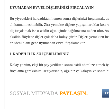
UYUMADAN EVVEL DİŞLERİNİZİ FIRÇALAYIN
Bu yiyecekleri harcadıktan hemen sonra dişlerinizi fırçalamak, asid
alt katmanı eskitebilir. Zira yemekte dişlere yapışan artıklar kı
diş fırçalamak ise o asidin ağız içinde dağılmasına neden olur. Asit
eksiltir. Böylece dişler çok daha kolay çürür. Dişleri yemekten he
en ideal olanı gece uyumadan evvel fırçalamaktır.
1 KADEH ILIK SU İÇEBİLİRSİNİZ
Kolay çözüm, ekşi bir şey yedikten sonra asidi nötralize etmek iç
fırçalama gereksinimi seziyorsanız, ağzınız çalkalayın ve sonra bi
SOSYAL MEDYADA
PAYLAŞIN:
F