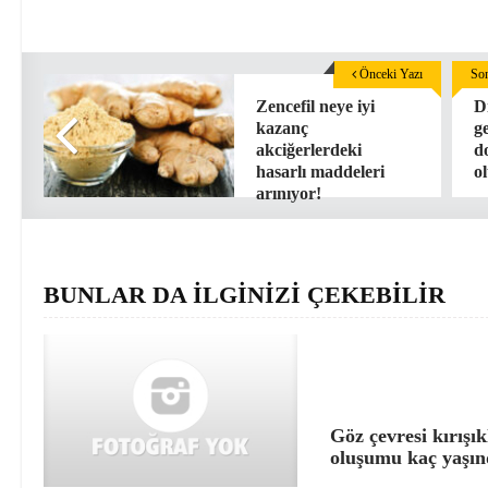
Önceki Yazı
Son
Zencefil neye iyi
D
kazanç
g
akciğerlerdeki
d
hasarlı maddeleri
o
arınıyor!
BUNLAR DA İLGİNİZİ ÇEKEBİLİR
Göz çevresi kırışık
oluşumu kaç yaşın