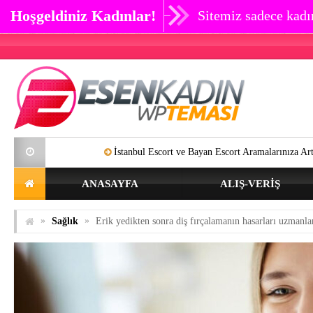
Hoşgeldiniz Kadınlar!
Sitemiz sadece kadın
İstanbul Escort ve Bayan Escort Aramalarınıza Artık SON Verebil
ANASAYFA
ALIŞ-VERIŞ
»
»
Sağlık
Erik yedikten sonra diş fırçalamanın hasarları uzmanla