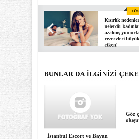
Önc
Kısırlık nedenler
nelerdir kadınl
azalmış yumurt
rezervleri büyü
etken!
BUNLAR DA İLGİNİZİ ÇEKE
Göz ç
oluşu
İstanbul Escort ve Bayan