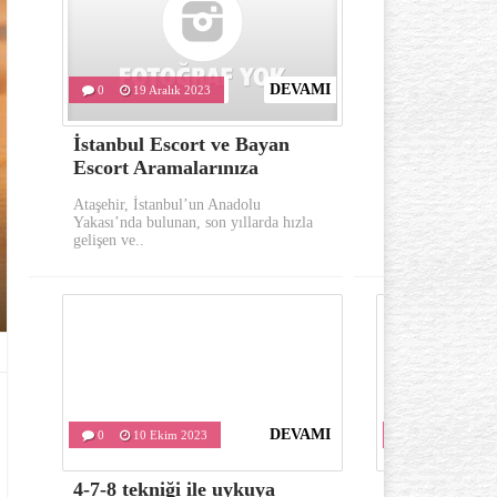
DEVAMI
0
19 Aralık 2023
0
10 Eki
İstanbul Escort ve Bayan
Göz çevresi
Escort Aramalarınıza
oluşumu ka
Ataşehir, İstanbul’un Anadolu
Göz çevresinde 
Yakası’nda bulunan, son yıllarda hızla
önemli belirtile
gelişen ve..
kırışıklıklardır..
DEVAMI
0
10 Ekim 2023
0
10 Ekim 
4-7-8 tekniği ile uykuya
Varis tedavis