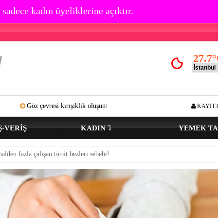
 sadece kadın üyeliklerine açıktır.
27.7
°
si kırışıklık oluşumu kaç yaşında başlar? Açık tenli ve renkli gözlüyseniz…
KAYIT 
Ş-VERIŞ
KADIN
YEMEK TA
lden fazla çalışan tiroit bezleri sebebi!