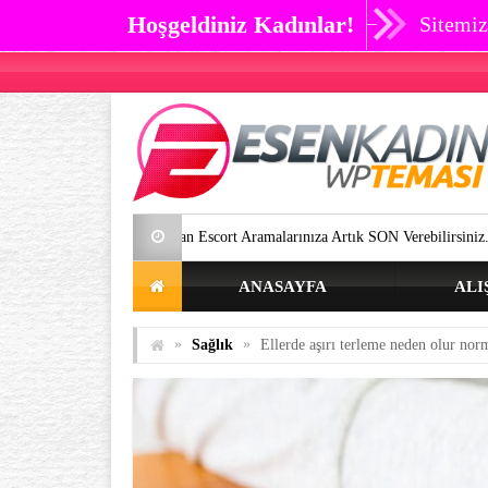
Hoşgeldiniz Kadınlar!
Sitemiz
ort ve Bayan Escort Aramalarınıza Artık SON Verebilirsiniz.
Göz çevre
ANASAYFA
ALI
»
»
Sağlık
Ellerde aşırı terleme neden olur norma