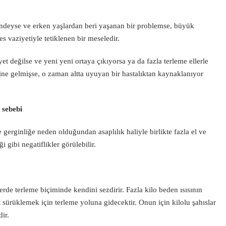
lindeyse ve erken yaşlardan beri yaşanan bir problemse, büyük
es vaziyetiyle tetiklenen bir meseledir.
et değilse ve yeni yeni ortaya çıkıyorsa ya da fazla terleme ellerle
ine gelmişse, o zaman altta uyuyan bir hastalıktan kaynaklanıyor
 sebebi
 gerginliğe neden olduğundan asaplılık haliyle birlikte fazla el ve
 gibi negatiflikler görülebilir.
lerde terleme biçiminde kendini sezdirir. Fazla kilo beden ısısının
 sürüklemek için terleme yoluna gidecektir. Onun için kilolu şahıslar
ir.