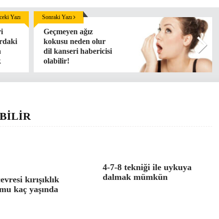
eki Yazı
Sonraki Yazı
i
Geçmeyen ağız
ardaki
kokusu neden olur
a
dil kanseri habericisi
k
olabilir!
BİLİR
4-7-8 tekniği ile uykuya
dalmak mümkün
evresi kırışıklık
mu kaç yaşında