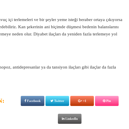
uç içi terlemeleri ve bir şeyler yeme isteği beraber ortaya çıkıyorsa
sedebiliriz. Kan şekerinin ani biçimde düşmesi bedenin balanslarını
erlemeye neden olur. Diyabet ilaçları da yeniden fazla terlemeye yol
nopoz, antidepresanlar ya da tansiyon ilaçları gibi ilaçlar da fazla
N:
Facebook
Twitter
+1
Pin
LinkedIn