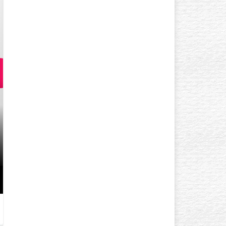
GÖZ ÇEVRESI KIRIŞIKLIK
YAŞINDA BAŞLAR? AÇIK TE
GÖZLÜYSENIZ…