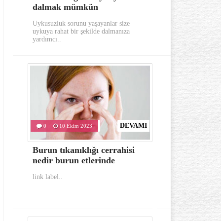
dalmak mümkün
aylarında
Uykusuzluk sorunu yaşayanlar size
Gerek görünümü g
uykuya rahat bir şekilde dalmanıza
oldukça dikkat e
yardımcı..
hastalıklardan..
DEVAMI
0
10 Ekim 2023
0
10 Eki
Burun tıkanıklığı cerrahisi
İlk yardım
nedir burun etlerinde
bulunması 
link label..
link label..