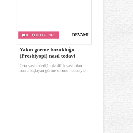
DEVAMI
0
10 Ekim 2023
0
9 Ekim
Yakın görme bozukluğu
Sabahları 
(Presbiyopi) nasıl tedavi
bunları yap
Orta yaşlar dediğimiz 40’lı yaşlardan
Sabahları güne 
sonra başlayan görme sorunu nedeniyle..
yerinde uykusuz