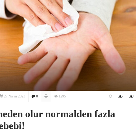
27 Nisan 2023
0
1295
-
+
 neden olur normalden fazla
sebebi!