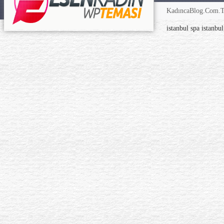
KadıncaBlog.Com.TR
istanbul spa
istanbu