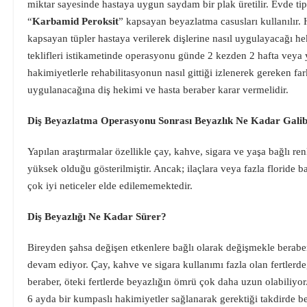
miktar sayesinde hastaya uygun saydam bir plak üretilir. Evde ti
“
Karbamid Peroksit
” kapsayan beyazlatma casusları kullanılır.
kapsayan tüpler hastaya verilerek dişlerine nasıl uygulayacağı hek
teklifleri istikametinde operasyonu günde 2 kezden 2 hafta veya y
hakimiyetlerle rehabilitasyonun nasıl gittiği izlenerek gereken far
uygulanacağına diş hekimi ve hasta beraber karar vermelidir.
Diş Beyazlatma Operasyonu Sonrası Beyazlık Ne Kadar Galibi
Yapılan araştırmalar özellikle çay, kahve, sigara ve yaşa bağlı r
yüksek olduğu gösterilmiştir. Ancak; ilaçlara veya fazla floride ba
çok iyi neticeler elde edilememektedir.
Diş Beyazlığı Ne Kadar Sürer?
Bireyden şahsa değişen etkenlere bağlı olarak değişmekle beraber,
devam ediyor. Çay, kahve ve sigara kullanımı fazla olan fertlerd
beraber, öteki fertlerde beyazlığın ömrü çok daha uzun olabiliyo
6 ayda bir kumpaslı hakimiyetler sağlanarak gerektiği takdirde