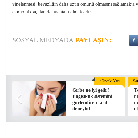
yinelenmesi, beyazlığın daha uzun ömürlü olmasını sağlamakta v
ekonomik açıdan da avantajlı olmaktadır.
SOSYAL MEDYADA
PAYLAŞIN:
F
Önceki Yazı
Son
Gribe ne iyi gelir?
T
Bağışıklık sistemini
ha
güçlendiren tarifi
ne
deneyin!
o