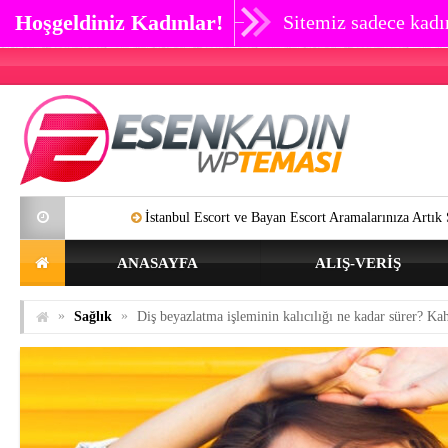
Hoşgeldiniz Kadınlar!
Sitemiz sadece kadın
İstanbul Escort ve Bayan Escort Aramalarınıza Artık SON Verebilirsini
ANASAYFA
ALIŞ-VERIŞ
»
»
Sağlık
Diş beyazlatma işleminin kalıcılığı ne kadar sürer? K