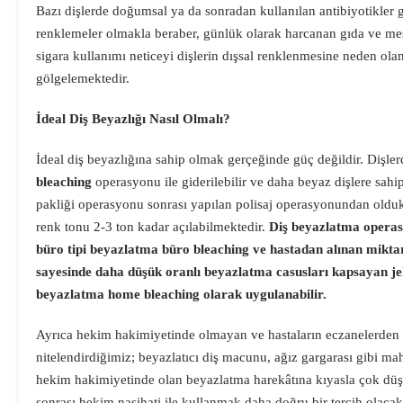
Bazı dişlerde doğumsal ya da sonradan kullanılan antibiyotikler g
renklemeler olmakla beraber, günlük olarak harcanan gıda ve me
sigara kullanımı neticeyi dişlerin dışsal renklenmesine neden olan
gölgelemektedir.
İdeal Diş Beyazlığı Nasıl Olmalı?
İdeal diş beyazlığına sahip olmak gerçeğinde güç değildir. Dişle
bleaching
operasyonu ile giderilebilir ve daha beyaz dişlere sahip
pakliği operasyonu sonrası yapılan polisaj operasyonundan olduk
renk tonu 2-3 ton kadar açılabilmektedir.
Diş beyazlatma operas
büro tipi beyazlatma büro bleaching ve hastadan alınan miktar
sayesinde daha düşük oranlı beyazlatma casusları kapsayan jell
beyazlatma home bleaching olarak uygulanabilir.
Ayrıca hekim hakimiyetinde olmayan ve hastaların eczanelerden t
nitelendirdiğimiz; beyazlatıcı diş macunu, ağız gargarası gibi mah
hekim hakimiyetinde olan beyazlatma harekâtına kıyasla çok dü
sonrası hekim nasihati ile kullanmak daha doğru bir tercih olacakt