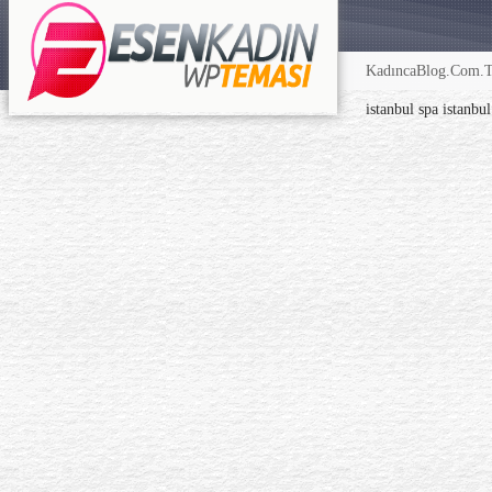
KadıncaBlog.Com.TR
istanbul spa
istanbu