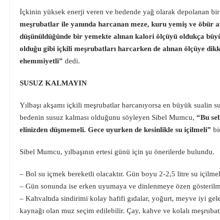
İçkinin yüksek enerji veren ve bedende yağ olarak depolanan b
meşrubatlar ile yanında harcanan meze, kuru yemiş ve öbür atı
düşünüldüğünde bir yemekte alınan kalori ölçüyü oldukça büyü
olduğu gibi içkili meşrubatları harcarken de alınan ölçüye dik
ehemmiyetli”
dedi.
SUSUZ KALMAYIN
Yılbaşı akşamı içkili meşrubatlar harcanıyorsa en büyük sualin s
bedenin susuz kalması olduğunu söyleyen Sibel Mumcu,
“Bu seb
elinizden düşmemeli. Gece uyurken de kesinlikle su içilmeli”
bi
Sibel Mumcu, yılbaşının ertesi günü için şu önerilerde bulundu.
– Bol su içmek bereketli olacaktır. Gün boyu 2-2,5 litre su içilmel
– Gün sonunda ise erken uyumaya ve dinlenmeye özen gösterilm
– Kahvaltıda sindirimi kolay hafifi gıdalar, yoğurt, meyve iyi gele
kaynağı olan muz seçim edilebilir. Çay, kahve ve kolalı meşrubatla