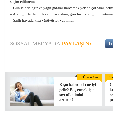
seçim edilmemeli.
– Gün içinde ağır ve yağlı gıdalar harcamak yerine çorbalar, sebz
– Ara öğünlerde portakal, mandalina, greyfurt, kivi gibi C vitam
– Sarih havada kısa yürüyüşler yapılmalı.
SOSYAL MEDYADA
PAYLAŞIN:
F
Önceki Yazı
Son
Kışın kabızlıkla ne iyi
G
gelir? Baş etmek için
k
sıvı tüketimini
ce
arttırın!
p