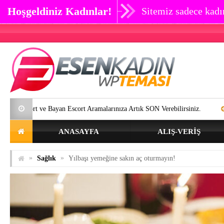
Hoşgeldiniz Kadınlar!
Sitemiz sadece kadın
 Bayan Escort Aramalarınıza Artık SON Verebilirsiniz.
Göz çevresi kır
ANASAYFA
ALIŞ-VERIŞ
»
»
Sağlık
Yılbaşı yemeğine sakın aç oturmayın!