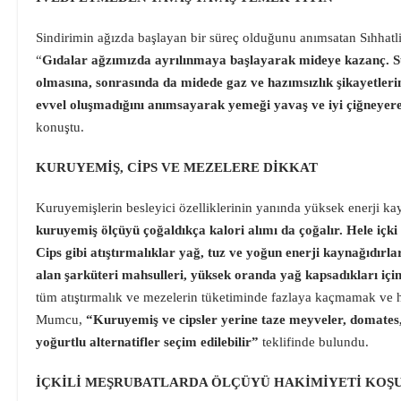
Sindirimin ağızda başlayan bir süreç olduğunu anımsatan Sıhhatl
“
Gıdalar ağzımızda ayrılınmaya başlayarak mideye kazanç. Sü
olmasına, sonrasında da midede gaz ve hazımsızlık şikayetler
evvel oluşmadığını anımsayarak yemeği yavaş ve iyi çiğneye
konuştu.
KURUYEMİŞ, CİPS VE MEZELERE DİKKAT
Kuruyemişlerin besleyici özelliklerinin yanında yüksek enerji k
kuruyemiş ölçüyü çoğaldıkça kalori alımı da çoğalır. Hele içk
Cips gibi atıştırmalıklar yağ, tuz ve yoğun enerji kaynağıdırla
alan şarküteri mahsulleri, yüksek oranda yağ kapsadıkları için
tüm atıştırmalık ve mezelerin tüketiminde fazlaya kaçmamak ve
Mumcu,
“Kuruyemiş ve cipsler yerine taze meyveler, domates,
yoğurtlu alternatifler seçim edilebilir”
teklifinde bulundu.
İÇKİLİ MEŞRUBATLARDA ÖLÇÜYÜ HAKİMİYETİ KOŞ