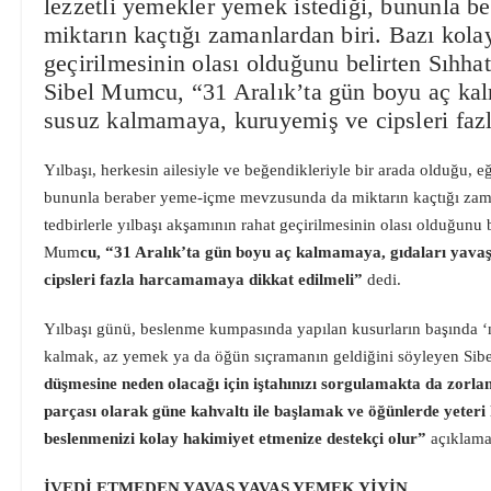
lezzetli yemekler yemek istediği, bununla 
miktarın kaçtığı zamanlardan biri. Bazı kolay
geçirilmesinin olası olduğunu belirten Sıhha
Sibel Mumcu, “31 Aralık’ta gün boyu aç ka
susuz kalmamaya, kuruyemiş ve cipsleri fa
Yılbaşı, herkesin ailesiyle ve beğendikleriyle bir arada olduğu, e
bununla beraber yeme-içme mevzusunda da miktarın kaçtığı zama
tedbirlerle yılbaşı akşamının rahat geçirilmesinin olası olduğunu 
Mum
cu, “31 Aralık’ta gün boyu aç kalmamaya, gıdaları yav
cipsleri fazla harcamamaya dikkat edilmeli”
dedi.
Yılbaşı günü, beslenme kumpasında yapılan kusurların başında ‘n
kalmak, az yemek ya da öğün sıçramanın geldiğini söyleyen Si
düşmesine neden olacağı için iştahınızı sorgulamakta da zorla
parçası olarak güne kahvaltı ile başlamak ve öğünlerde yeteri
beslenmenizi kolay hakimiyet etmenize destekçi olur”
açıklama
İVEDİ ETMEDEN YAVAŞ YAVAŞ YEMEK YİYİN