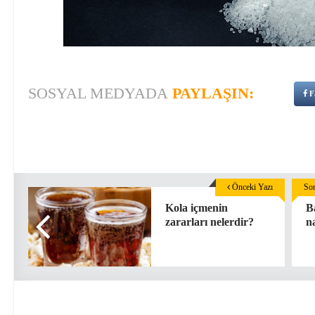
SOSYAL MEDYADA
PAYLAŞIN:
F
Önceki Yazı
Son
Kola içmenin
Ba
zararları nelerdir?
na