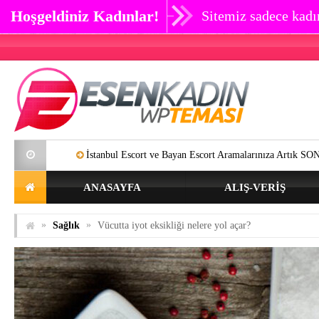
Hoşgeldiniz Kadınlar!
Sitemiz sadece kadın
tanbul Escort ve Bayan Escort Aramalarınıza Artık SON Verebilirsiniz.
ANASAYFA
ALIŞ-VERIŞ
»
»
Sağlık
Vücutta iyot eksikliği nelere yol açar?