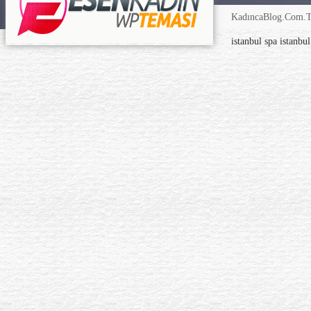
KadıncaBlog.Com.TR
istanbul spa
istanbu