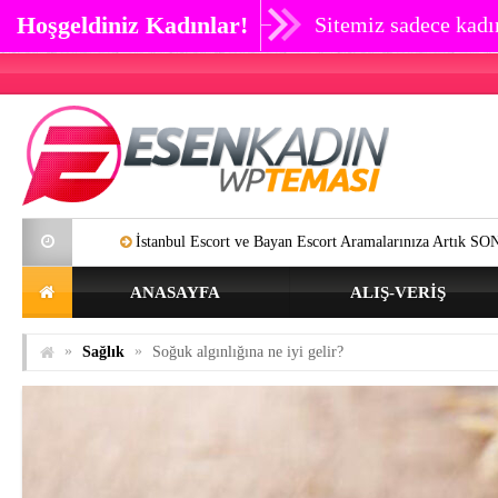
Hoşgeldiniz Kadınlar!
Sitemiz sadece kadın
İstanbul Escort ve Bayan Escort Aramalarınıza Artık SON Verebilirsiniz.
ANASAYFA
ALIŞ-VERIŞ
»
»
Sağlık
Soğuk algınlığına ne iyi gelir?