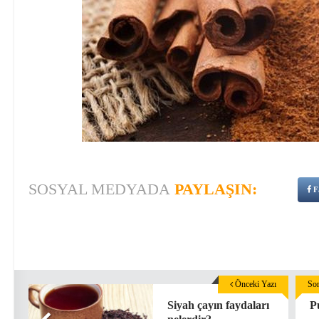
SOSYAL MEDYADA
PAYLAŞIN:
F
Önceki Yazı
Son
Siyah çayın faydaları
P