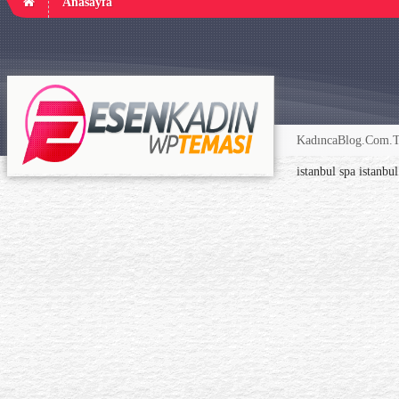
Anasayfa
KadıncaBlog.Com.TR
istanbul spa
istanbu