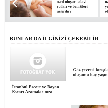
nasıl oluşur tedavi
n
yolları ve belirtileri
y
nelerdir?
ol
BUNLAR DA İLGİNİZİ ÇEKEBİLİR
Göz çevresi kırışık
oluşumu kaç yaşın
İstanbul Escort ve Bayan
Escort Aramalarınıza