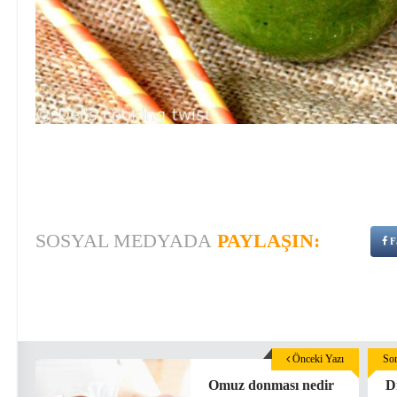
SOSYAL MEDYADA
PAYLAŞIN:
F
Önceki Yazı
Son
Omuz donması nedir
D