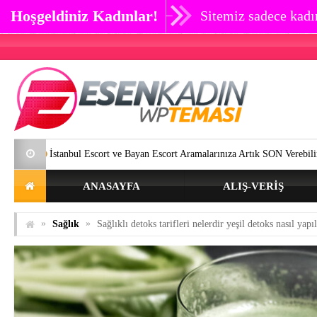
Hoşgeldiniz Kadınlar!
Sitemiz sadece kadın
l Escort ve Bayan Escort Aramalarınıza Artık SON Verebilirsiniz.
Göz 
ANASAYFA
ALIŞ-VERIŞ
»
»
Sağlık
Sağlıklı detoks tarifleri nelerdir yeşil detoks nasıl yapıl