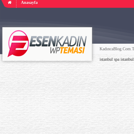
Anasayfa
KadıncaBlog.Com.TR
istanbul spa
istanbu