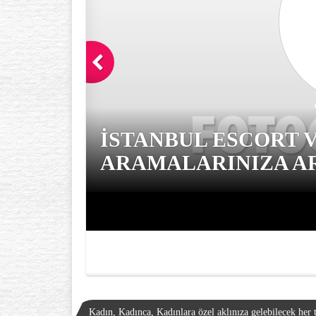
İSTANBUL ESCORT 
ARAMALARINIZA AR
Kadın, Kadınca, Kadınlara özel aklınıza gelebilecek her t