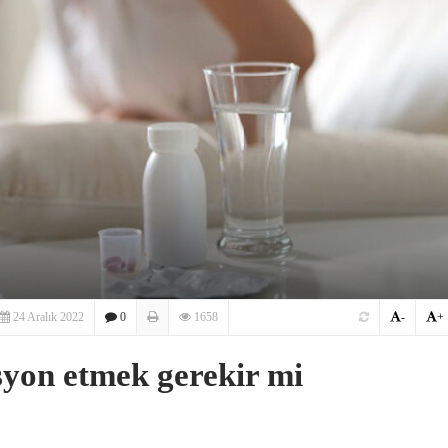
24 Aralık 2022
0
1658
-
+
syon etmek gerekir mi