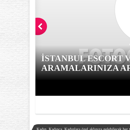
İSTANBUL ESCORT 
ARAMALARINIZA AR
Kadın, Kadınca, Kadınlara özel aklınıza gelebilecek her t