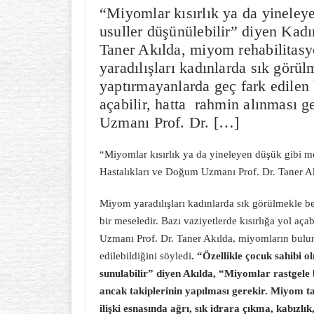
“Miyomlar kısırlık ya da yineley
usuller düşünülebilir” diyen Kad
Taner Akılda, miyom rehabilitasy
yaradılışları kadınlarda sık görül
yaptırmayanlarda geç fark edilen b
açabilir, hatta rahmin alınması g
Uzmanı Prof. Dr. […]
“Miyomlar kısırlık ya da yineleyen düşük gibi me
Hastalıkları ve Doğum Uzmanı Prof. Dr. Taner Ak
Miyom yaradılışları kadınlarda sık görülmekle be
bir meseledir. Bazı vaziyetlerde kısırlığa yol aç
Uzmanı Prof. Dr. Taner Akılda, miyomların bulund
edilebildiğini söyledi
. “Özellikle çocuk sahibi 
sunulabilir” diyen Akılda, “Miyomlar rastgele 
ancak takiplerinin yapılması gerekir. Miyom ta
ilişki esnasında ağrı, sık idrara çıkma, kabızl