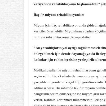
vaziyetinde rehabilitasyona başlanmalıdır” ş
ek
İlaç ile miyom rehabilitasyonları
Miyom için ilaç rehabilitasyonunda şiddetli ağrıl
kesiciler önerilebilir. Miyomların ebadını küçül
hormon rehabilitasyonu da yapılabilir.
“Bu yaradılışların yol açtığı sağlık meseleleri
önleyebilmek için demir dayanağı ya da ilerley
kadınlar için rahim içerisine yerleştirilen ho
Medikal usuller ile miyom rehabilitasyonu genelli
seçim edilir. Bazı kadınlarda menopoz yarıyılı 
yarıyılda miyomların küçüldüğü görülmektedir. H
edilmesi olası. Bir rahimde tek bir miyom olabil
hangisinin seçim edileceğine ise miyomların raka
verilir. Rahmin korunması muhtemeldir. Pek çok
düşündüğü için utangaç davransa da doğurganlığa