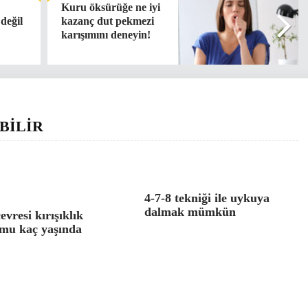
Kuru öksürüğe ne iyi
değil
kazanç dut pekmezi
karışımını deneyin!
BİLİR
4-7-8 tekniği ile uykuya
dalmak mümkün
evresi kırışıklık
mu kaç yaşında