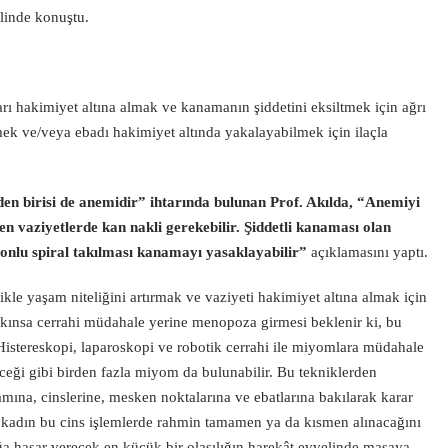
linde konuştu.
arı hakimiyet altına almak ve kanamanın şiddetini eksiltmek için ağrı
tmek ve/veya ebadı hakimiyet altında yakalayabilmek için ilaçla
nden birisi de anemidir” ihtarında bulunan Prof. Akılda, “Anemiyi
en vaziyetlerde kan nakli gerekebilir. Şiddetli kanaması olan
rmonlu spiral takılması kanamayı yasaklayabilir”
açıklamasını yaptı.
kle yaşam niteliğini artırmak ve vaziyeti hakimiyet altına almak için
yakınsa cerrahi müdahale yerine menopoza girmesi beklenir ki, bu
istereskopi, laparoskopi ve robotik cerrahi ile miyomlara müdahale
eceği gibi birden fazla miyom da bulunabilir. Bu tekniklerden
mına, cinslerine, mesken noktalarına ve ebatlarına bakılarak karar
 kadın bu cins işlemlerde rahmin tamamen ya da kısmen alınacağını
 hasar verecek en küçük bir olasılığın harekât evvelinde masaya