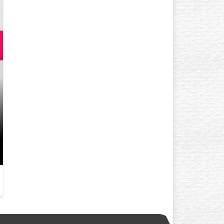
GÖZ ÇEVRESI KIRIŞIKLIK
YAŞINDA BAŞLAR? AÇIK TE
GÖZLÜYSENIZ…