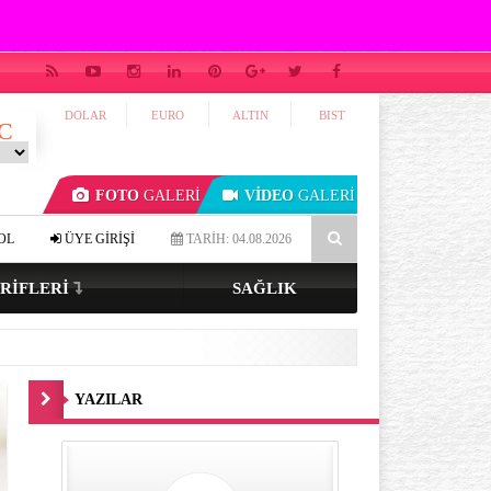
DOLAR
EURO
ALTIN
BIST
C
FOTO
GALERİ
VİDEO
GALERİ
 gözlüyseniz…
4-7-8 tekniği ile uykuya dalmak mümkün mü?
OL
ÜYE GİRİŞİ
TARİH: 04.08.2026
RIFLERI
SAĞLIK
YAZILAR