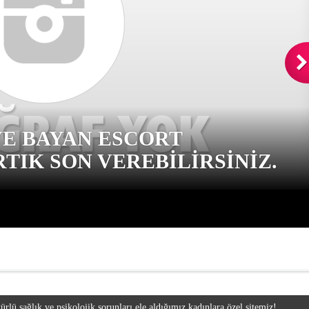
VE BAYAN ESCORT
TIK SON VEREBILIRSINIZ.
ürlü sağlık ve psikolojik sorunları ele aldığımız kadınlara özel sitemiz!