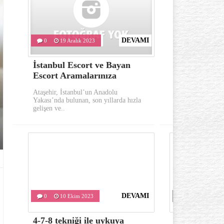
DEVAMI
0
19 Aralık 2023
0
10 Eki
İstanbul Escort ve Bayan
Göz çevresi
Escort Aramalarınıza
oluşumu ka
Ataşehir, İstanbul’un Anadolu
Göz çevresinde 
Yakası’nda bulunan, son yıllarda hızla
önemli belirtile
gelişen ve..
kırışıklıklardır..
DEVAMI
0
10 Ekim 2023
0
10 Ekim 
4-7-8 tekniği ile uykuya
Varis tedavis