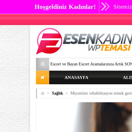
Hoşgeldiniz Kadınlar!
Sitemiz
İstanbul Escort ve Bayan Escort Aramalarınıza Artık SON Verebilirsiniz.
ANASAYFA
ALI
»
»
Sağlık
Miyomları rehabilitasyon etmek gere