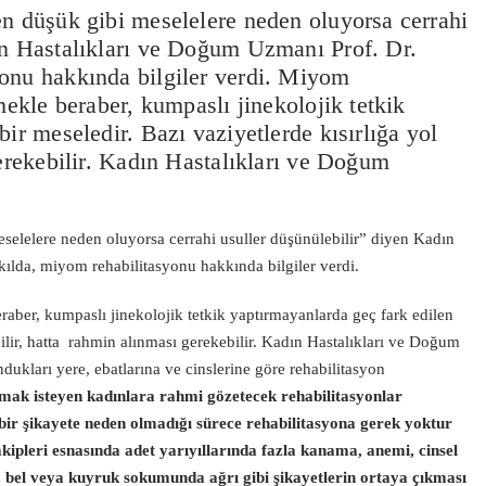
en düşük gibi meselelere neden oluyorsa cerrahi
ın Hastalıkları ve Doğum Uzmanı Prof. Dr.
onu hakkında bilgiler verdi. Miyom
mekle beraber, kumpaslı jinekolojik tetkik
ir meseledir. Bazı vaziyetlerde kısırlığa yol
erekebilir. Kadın Hastalıkları ve Doğum
selelere neden oluyorsa cerrahi usuller düşünülebilir” diyen Kadın
ılda, miyom rehabilitasyonu hakkında bilgiler verdi.
raber, kumpaslı jinekolojik tetkik yaptırmayanlarda geç fark edilen
abilir, hatta rahmin alınması gerekebilir. Kadın Hastalıkları ve Doğum
ukları yere, ebatlarına ve cinslerine göre rehabilitasyon
olmak isteyen kadınlara rahmi gözetecek rehabilitasyonlar
bir şikayete neden olmadığı sürece rehabilitasyona gerek yoktur
kipleri esnasında adet yarıyıllarında fazla kanama, anemi, cinsel
ık, bel veya kuyruk sokumunda ağrı gibi şikayetlerin ortaya çıkması