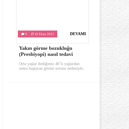
DEVAMI
0
10 Ekim 2023
0
9 Ekim
Yakın görme bozukluğu
Sabahları 
(Presbiyopi) nasıl tedavi
bunları yap
Orta yaşlar dediğimiz 40’lı yaşlardan
Sabahları güne 
sonra başlayan görme sorunu nedeniyle..
yerinde uykusuz