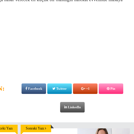
N:
Facebook
Twitter
+1
Pin
LinkedIn
eki Yazı
Sonraki Yazı