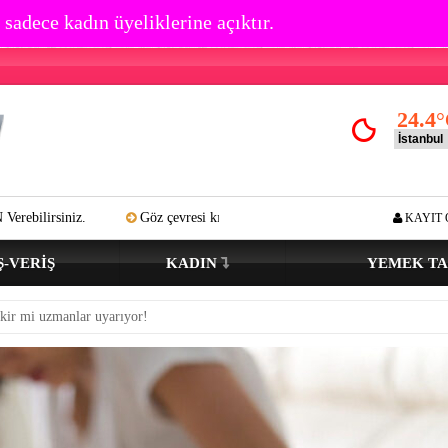
 sadece kadın üyeliklerine açıktır.
24.4
°
Göz çevresi kırışıklık oluşumu kaç yaşında başlar? Açık tenli ve renkli
KAYIT 
Ş-VERIŞ
KADIN
YEMEK TA
kir mi uzmanlar uyarıyor!