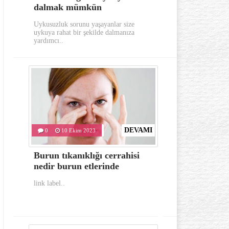
dalmak mümkün
aylarında
Uykusuzluk sorunu yaşayanlar size
Gerek görünümü g
uykuya rahat bir şekilde dalmanıza
oldukça dikkat e
yardımcı..
hastalıklardan..
DEVAMI
0
10 Ekim 2023
0
10 Eki
Burun tıkanıklığı cerrahisi
İlk yardım
nedir burun etlerinde
bulunması 
link label..
link label..