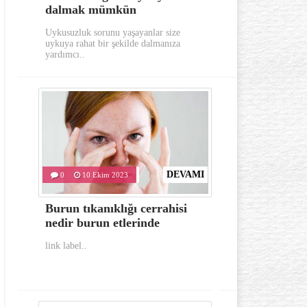
dalmak mümkün
aylarında
Uykusuzluk sorunu yaşayanlar size
Gerek görünümü g
uykuya rahat bir şekilde dalmanıza
oldukça dikkat e
yardımcı..
hastalıklardan..
DEVAMI
0
10 Ekim 2023
0
10 Eki
Burun tıkanıklığı cerrahisi
İlk yardım
nedir burun etlerinde
bulunması 
link label..
link label..