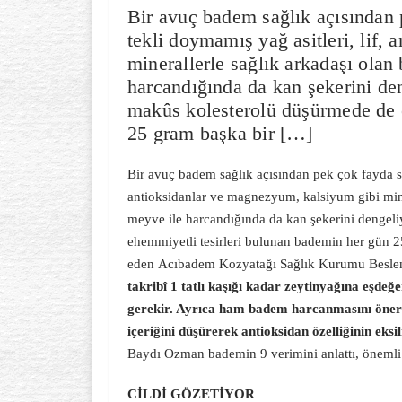
Bir avuç badem sağlık açısından p
tekli doymamış yağ asitleri, lif,
minerallerle sağlık arkadaşı olan
harcandığında da kan şekerini de
makûs kolesterolü düşürmede de 
25 gram başka bir […]
Bir avuç badem sağlık açısından pek çok fayda sağ
antioksidanlar ve magnezyum, kalsiyum gibi mine
meyve ile harcandığında da kan şekerini dengel
ehemmiyetli tesirleri bulunan bademin her gün 25
eden Acıbadem Kozyatağı Sağlık Kurumu Besle
takribî 1 tatlı kaşığı kadar zeytinyağına eşd
gerekir. Ayrıca ham badem harcanmasını öne
içeriğini düşürerek antioksidan özelliğinin eks
Baydı Ozman bademin 9 verimini anlattı, önemli u
CİLDİ GÖZETİYOR