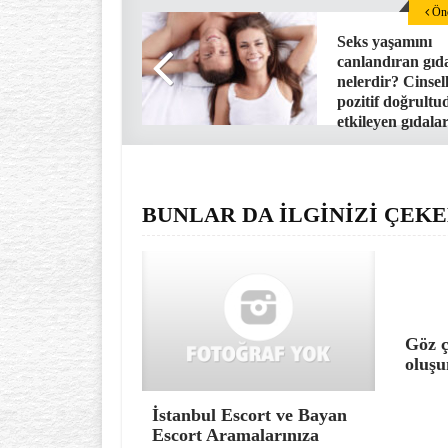
Önc
Seks yaşamını
canlandıran gıd
nelerdir? Cinsell
pozitif doğrultu
etkileyen gıdal
BUNLAR DA İLGİNİZİ ÇEKE
Göz ç
oluşu
İstanbul Escort ve Bayan
Escort Aramalarınıza