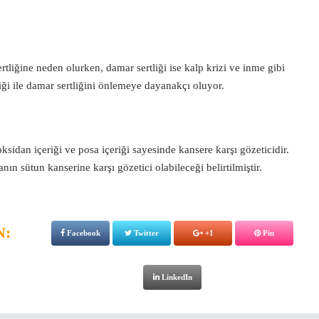
iğine neden olurken, damar sertliği ise kalp krizi ve inme gibi
iği ile damar sertliğini önlemeye dayanakçı oluyor.
sidan içeriği ve posa içeriği sayesinde kansere karşı gözeticidir.
 sütun kanserine karşı gözetici olabileceği belirtilmiştir.
N:
Facebook
Twitter
+1
Pin
LinkedIn