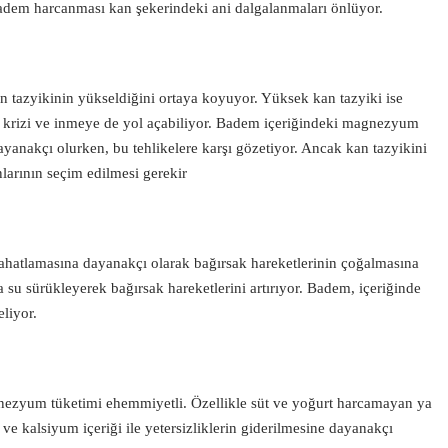
adem harcanması kan şekerindeki ani dalgalanmaları önlüyor.
tazyikinin yükseldiğini ortaya koyuyor. Yüksek kan tazyiki ise
lp krizi ve inmeye de yol açabiliyor. Badem içeriğindeki magnezyum
yanakçı olurken, bu tehlikelere karşı gözetiyor. Ancak kan tazyikini
larının seçim edilmesi gerekir
p rahatlamasına dayanakçı olarak bağırsak hareketlerinin çoğalmasına
 su sürükleyerek bağırsak hareketlerini artırıyor. Badem, içeriğinde
liyor.
gnezyum tüketimi ehemmiyetli. Özellikle süt ve yoğurt harcamayan ya
 kalsiyum içeriği ile yetersizliklerin giderilmesine dayanakçı