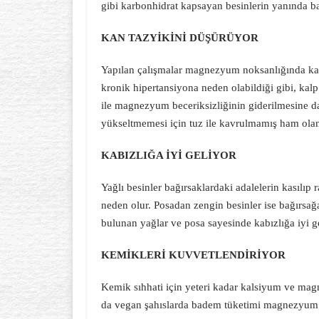
gibi karbonhidrat kapsayan besinlerin yanında b
KAN TAZYİKİNİ DÜŞÜRÜYOR
Yapılan çalışmalar magnezyum noksanlığında kan 
kronik hipertansiyona neden olabildiği gibi, ka
ile magnezyum beceriksizliğinin giderilmesine da
yükseltmemesi için tuz ile kavrulmamış ham olan
KABIZLIĞA İYİ GELİYOR
Yağlı besinler bağırsaklardaki adalelerin kasılı
neden olur. Posadan zengin besinler ise bağırsağa
bulunan yağlar ve posa sayesinde kabızlığa iyi ge
KEMİKLERİ KUVVETLENDİRİYOR
Kemik sıhhati için yeteri kadar kalsiyum ve ma
da vegan şahıslarda badem tüketimi magnezyum ve