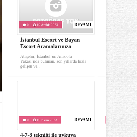
DEVAMI
0
19 Aralık 2023
0
10 Eki
İstanbul Escort ve Bayan
Göz çevresi
Escort Aramalarınıza
oluşumu ka
Ataşehir, İstanbul’un Anadolu
Göz çevresinde 
Yakası’nda bulunan, son yıllarda hızla
önemli belirtile
gelişen ve..
kırışıklıklardır..
DEVAMI
0
10 Ekim 2023
0
10 Ekim 
4-7-8 tekniği ile uykuya
Varis tedavis