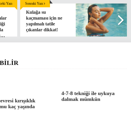
eki Yazı
Sonraki Yazı
Kulağa su
alar
kaçmaması için ne
iği
yapılmalı tatile
da
çıkanlar dikkat!
ar…
BİLİR
4-7-8 tekniği ile uykuya
dalmak mümkün
evresi kırışıklık
mu kaç yaşında