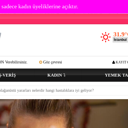
 sadece kadın üyeliklerine açıktır.
31.9
°
Göz çevresi kırışıklık oluşumu kaç yaşında başlar? Açık tenli ve renkli
KAYIT 
Ş-VERIŞ
KADIN
YEMEK TA
ağanüstü yararları nelerdir hangi hastalıklara iyi geliyor?