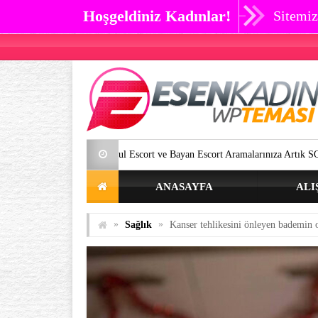
Hoşgeldiniz Kadınlar!
Sitemiz
İstanbul Escort ve Bayan Escort Aramalarınıza Artık SON Verebilirsiniz.
ANASAYFA
ALI
»
»
Sağlık
Kanser tehlikesini önleyen bademin ol