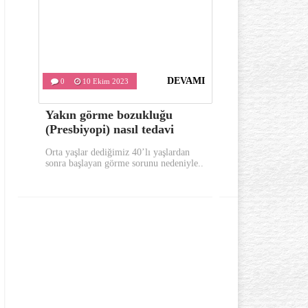
DEVAMI
0
10 Ekim 2023
0
9 Ekim
Yakın görme bozukluğu
Sabahları 
(Presbiyopi) nasıl tedavi
bunları yap
Orta yaşlar dediğimiz 40’lı yaşlardan
Sabahları güne 
sonra başlayan görme sorunu nedeniyle..
yerinde uykusuz