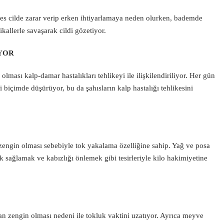
stres cilde zarar verip erken ihtiyarlamaya neden olurken, bademde
ikallerle savaşarak cildi gözetiyor.
İYOR
ası kalp-damar hastalıkları tehlikeyi ile ilişkilendiriliyor. Her gün
 biçimde düşürüyor, bu da şahısların kalp hastalığı tehlikesini
engin olması sebebiyle tok yakalama özelliğine sahip. Yağ ve posa
uk sağlamak ve kabızlığı önlemek gibi tesirleriyle kilo hakimiyetine
 zengin olması nedeni ile tokluk vaktini uzatıyor. Ayrıca meyve