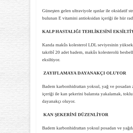
Güneşten gelen ultraviyole ışınlar ile oksidatif 
bulunan E vitamini antioksidan içeriği ile hür rad
KALP HASTALIĞI TEHLİKESİNİ EKSİLT
Kanda makûs kolesterol LDL seviyesinin yüksek olm
takribî 20 adet badem, makûs kolesterolü besbelli
eksiltiyor.
ZAYIFLAMAYA DAYANAKÇI OLUYOR
Badem karbonhidrattan yoksul, yağ ve posadan z
içeriği ile kan şekerini balansta yakalamak, tokl
dayanakçı oluyor.
KAN ŞEKERİNİ DÜZENLİYOR
Badem karbonhidrattan yoksul posadan ve yağdan