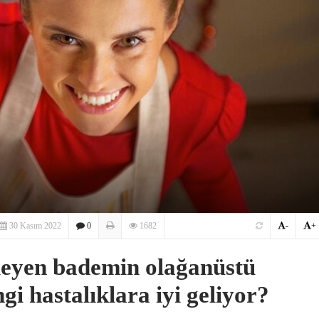
30 Kasım 2022
0
1682
-
+
nleyen bademin olağanüstü
gi hastalıklara iyi geliyor?