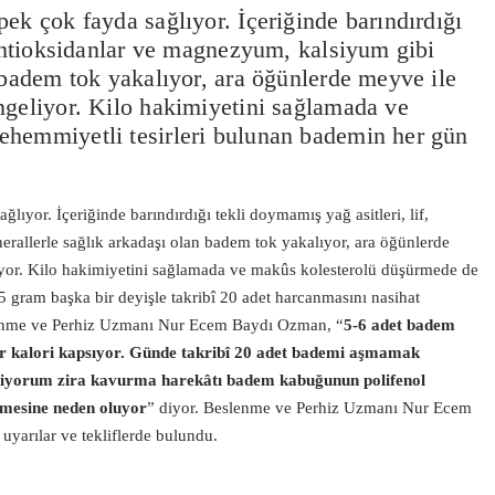
ek çok fayda sağlıyor. İçeriğinde barındırdığı
 antioksidanlar ve magnezyum, kalsiyum gibi
 badem tok yakalıyor, ara öğünlerde meyve ile
ngeliyor. Kilo hakimiyetini sağlamada ve
ehemmiyetli tesirleri bulunan bademin her gün
lıyor. İçeriğinde barındırdığı tekli doymamış yağ asitleri, lif,
rallerle sağlık arkadaşı olan badem tok yakalıyor, ara öğünlerde
iyor. Kilo hakimiyetini sağlamada ve makûs kolesterolü düşürmede de
 gram başka bir deyişle takribî 20 adet harcanmasını nasihat
nme ve Perhiz Uzmanı Nur Ecem Baydı Ozman, “
5-6 adet badem
eğer kalori kapsıyor. Günde takribî 20 adet bademi aşmamak
riyorum zira kavurma harekâtı badem kabuğunun polifenol
ilmesine neden oluyor
” diyor. Beslenme ve Perhiz Uzmanı Nur Ecem
yarılar ve tekliflerde bulundu.