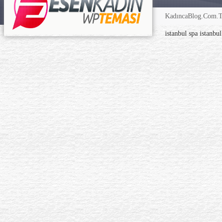
KadıncaBlog.Com.TR
istanbul spa
istanbu