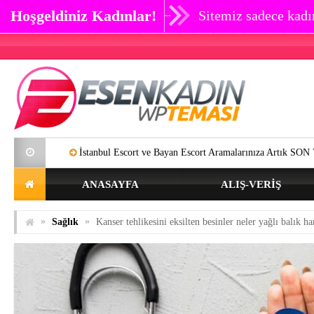
Hoşgeldiniz Kadınlar!
Sitemiz sadece kadın
İstanbul Escort ve Bayan Escort Aramalarınıza Artık SON Verebilirsiniz.
ANASAYFA
ALIŞ-VERIŞ
»
»
Sağlık
Kanser tehlikesini eksilten besinler neler yağlı balık 