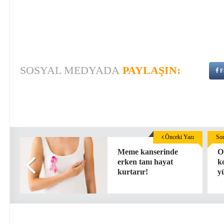
SOSYAL MEDYADA
PAYLAŞIN:
F
Önceki Yazı
Son
Meme kanserinde
O
erken tanı hayat
k
kurtarır!
y