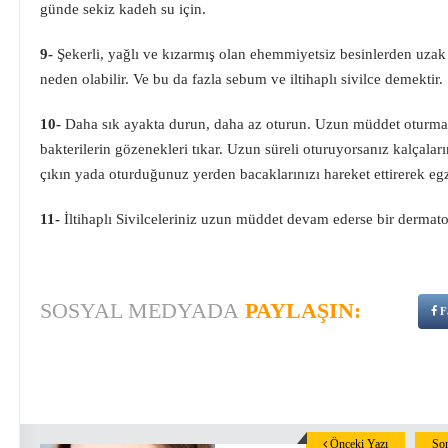
günde sekiz kadeh su için.
9-
Şekerli, yağlı ve kızarmış olan ehemmiyetsiz besinlerden uzak 
neden olabilir. Ve bu da fazla sebum ve iltihaplı sivilce demektir.
10-
Daha sık ayakta durun, daha az oturun. Uzun müddet oturma ka
bakterilerin gözenekleri tıkar. Uzun süreli oturuyorsanız kalçala
çıkın yada oturduğunuz yerden bacaklarınızı hareket ettirerek egz
11-
İltihaplı Sivilceleriniz uzun müddet devam ederse bir dermat
SOSYAL MEDYADA
PAYLAŞIN:
F
Önceki Yazı
Son