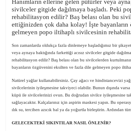
Hanımların ellerine gelen pütürler veya aynay
sivilceler gitgide dağılmaya başladı. Peki po
rehabilitasyon edilir? Baş belası olan bu siv
ettiğinizden çok daha kolay! İşte bayanların 
gelmeyen popo iltihaplı sivilcesinin rehabil
Son zamanlarda oldukça fazla dinlemeye başladığımız bir şikayet 
veya aynaya baktığında farkettiği acısız sivilceler gitgide dağılm
rehabilitasyon edilir? Baş belası olan bu sivilcelerden kurtulmanı
bayanların özgüvenini eksilten ve fazla dile gelmeyen popo iltihap
Natürel yağlar kullanabilirsiniz. Çay ağacı ve hindistancevizi yağ
sivilcelerinin iyileşmesine takviyeci olabilir. Bunun dışında var
küpü ile sivilcelerinizi ovun. Bu doğrudan sivilce iyileşmesine ta
sağlayacaktır. Kalçalarınız için aspirin maskesi yapın. Bu operasy
ılık su, tercihen azıcık bal ya da yoğurtla birleştirin. Ardından t
GELECEKTEKİ SIKINTILAR NASIL ÖNLENİR?