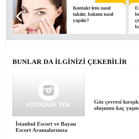
Kontakt lens nasıl
E
takılır, bakımı nasıl
be
yapılır?
ç
ba
BUNLAR DA İLGİNİZİ ÇEKEBİLİR
Göz çevresi kırışık
oluşumu kaç yaşın
İstanbul Escort ve Bayan
Escort Aramalarınıza