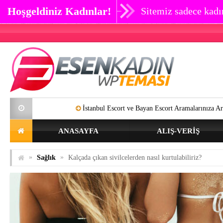
Hoşgeldiniz Kadınlar!
Sitemiz sadece kadın
İstanbul Escort ve Bayan Escort Aramalarınıza Artık SON Verebili
ANASAYFA
ALIŞ-VERIŞ
»
»
Sağlık
Kalçada çıkan sivilcelerden nasıl kurtulabiliriz?