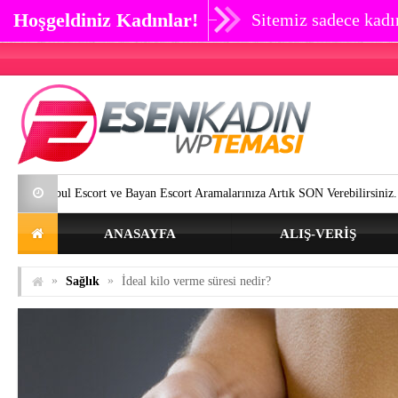
Hoşgeldiniz Kadınlar!
Sitemiz sadece kadın
Escort ve Bayan Escort Aramalarınıza Artık SON Verebilirsiniz.
Göz çe
ANASAYFA
ALIŞ-VERIŞ
»
»
Sağlık
İdeal kilo verme süresi nedir?