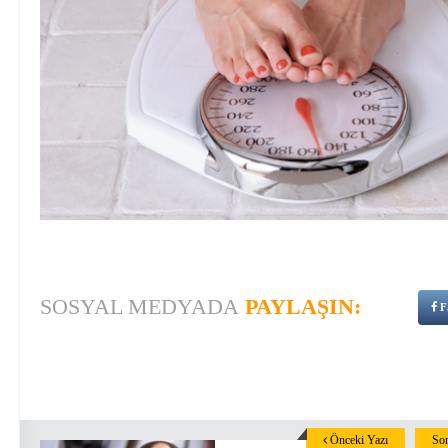
SOSYAL MEDYADA
PAYLAŞIN:
F
Önceki Yazı
Son