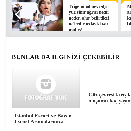
Trigeminal nevralji
M
yüz sinir ağrısı nedir
a
neden olur belirtileri
k
nelerdir tedavisi var
bi
mıdır?
BUNLAR DA İLGİNİZİ ÇEKEBİLİR
Göz çevresi kırışık
oluşumu kaç yaşın
İstanbul Escort ve Bayan
Escort Aramalarınıza