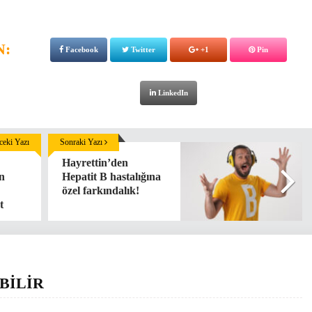
N:
Facebook
Twitter
+1
Pin
LinkedIn
eki Yazı
Sonraki Yazı
Hayrettin’den
on
Hepatit B hastalığına
özel farkındalık!
t
BİLİR