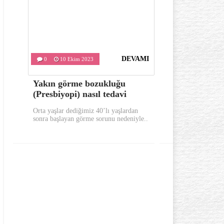
DEVAMI
0
10 Ekim 2023
0
9 Ekim
Yakın görme bozukluğu
Sabahları 
(Presbiyopi) nasıl tedavi
bunları yap
Orta yaşlar dediğimiz 40’lı yaşlardan
Sabahları güne 
sonra başlayan görme sorunu nedeniyle..
yerinde uykusuz