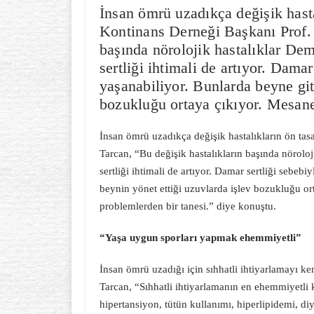
İnsan ömrü uzadıkça değişik hasta
Kontinans Derneği Başkanı Prof. 
başında nörolojik hastalıklar Dem
sertliği ihtimali de artıyor. Dama
yaşanabiliyor. Bunlarda beyne git
bozukluğu ortaya çıkıyor. Mesan
İnsan ömrü uzadıkça değişik hastalıkların ön tas
Tarcan, “Bu değişik hastalıkların başında nörolo
sertliği ihtimali de artıyor. Damar sertliği sebe
beynin yönet ettiği uzuvlarda işlev bozukluğu o
problemlerden bir tanesi.” diye konuştu.
“Yaşa uygun sporları yapmak ehemmiyetli”
İnsan ömrü uzadığı için sıhhatli ihtiyarlamayı k
Tarcan, “Sıhhatli ihtiyarlamanın en ehemmiyetli k
hipertansiyon, tütün kullanımı, hiperlipidemi, d