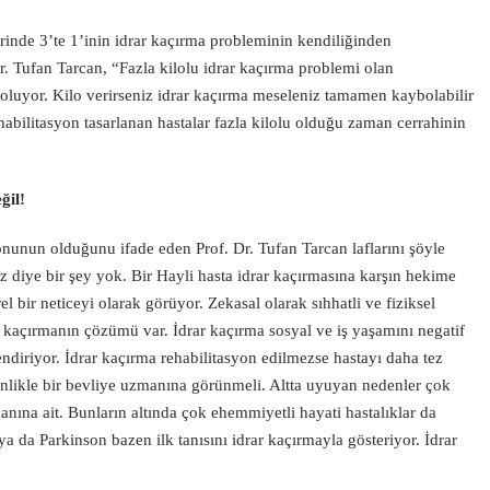
erinde 3’te 1’inin idrar kaçırma probleminin kendiliğinden
. Tufan Tarcan, “Fazla kilolu idrar kaçırma problemi olan
i oluyor. Kilo verirseniz idrar kaçırma meseleniz tamamen kaybolabilir
ehabilitasyon tasarlanan hastalar fazla kilolu olduğu zaman cerrahinin
ğil!
yonunun olduğunu ifade eden Prof. Dr. Tufan Tarcan laflarını şöyle
z diye bir şey yok. Bir Hayli hasta idrar kaçırmasına karşın hekime
l bir neticeyi olarak görüyor. Zekasal olarak sıhhatli ve fiziksel
r kaçırmanın çözümü var. İdrar kaçırma sosyal ve iş yaşamını negatif
lendiriyor. İdrar kaçırma rehabilitasyon edilmezse hastayı daha tez
esinlikle bir bevliye uzmanına görünmeli. Altta uyuyan nedenler çok
anına ait. Bunların altında çok ehemmiyetli hayati hastalıklar da
ya da Parkinson bazen ilk tanısını idrar kaçırmayla gösteriyor. İdrar