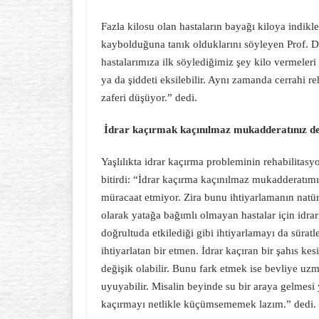
Fazla kilosu olan hastaların bayağı kiloya indikl
kaybolduğuna tanık olduklarını söyleyen Prof. Dr
hastalarımıza ilk söylediğimiz şey kilo vermeler
ya da şiddeti eksilebilir. Aynı zamanda cerrahi r
zaferi düşüyor.” dedi.
İdrar kaçırmak kaçınılmaz mukadderatınız de
Yaşlılıkta idrar kaçırma probleminin rehabilitas
bitirdi: “İdrar kaçırma kaçınılmaz mukadderatımı
müracaat etmiyor. Zira bunu ihtiyarlamanın natüre
olarak yatağa bağımlı olmayan hastalar için idra
doğrultuda etkilediği gibi ihtiyarlamayı da sürat
ihtiyarlatan bir etmen. İdrar kaçıran bir şahıs k
değişik olabilir. Bunu fark etmek ise bevliye uzm
uyuyabilir. Misalin beyinde su bir araya gelmesi 
kaçırmayı netlikle küçümsememek lazım.” dedi.