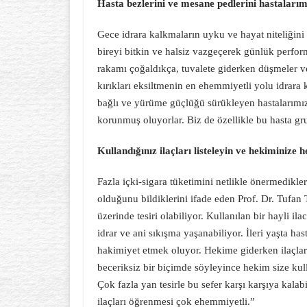
Hasta bezlerini ve mesane pedlerini hastaları
Gece idrara kalkmaların uyku ve hayat niteliğin
bireyi bitkin ve halsiz vazgeçerek günlük perfor
rakamı çoğaldıkça, tuvalete giderken düşmeler ve 
kırıkları eksiltmenin en ehemmiyetli yolu idrara
bağlı ve yürüme güçlüğü sürükleyen hastalarımız 
korunmuş oluyorlar. Biz de özellikle bu hasta gr
Kullandığınız ilaçları listeleyin ve hekiminize 
Fazla içki-sigara tüketimini netlikle önermedikle
olduğunu bildiklerini ifade eden Prof. Dr. Tufan T
üzerinde tesiri olabiliyor. Kullanılan bir hayli il
idrar ve ani sıkışma yaşanabiliyor. İleri yaşta has
hakimiyet etmek oluyor. Hekime giderken ilaçların
beceriksiz bir biçimde söyleyince hekim size kull
Çok fazla yan tesirle bu sefer karşı karşıya kalab
ilaçları öğrenmesi çok ehemmiyetli.”