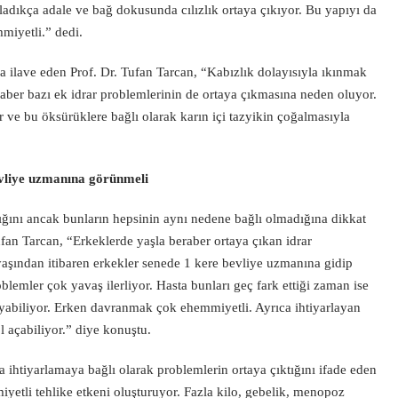
ladıkça adale ve bağ dokusunda cılızlık ortaya çıkıyor. Bu yapıyı da
mmiyetli.” dedi.
na ilave eden Prof. Dr. Tufan Tarcan, “Kabızlık dolayısıyla ıkınmak
aber bazı ek idrar problemlerinin de ortaya çıkmasına neden oluyor.
r ve bu öksürüklere bağlı olarak karın içi tazyikin çoğalmasıyla
bevliye uzmanına görünmeli
dığını ancak bunların hepsinin aynı nedene bağlı olmadığına dikkat
fan Tarcan, “Erkeklerde yaşla beraber ortaya çıkan idrar
 yaşından itibaren erkekler senede 1 kere bevliye uzmanına gidip
blemler çok yavaş ilerliyor. Hasta bunları geç fark ettiği zaman ise
ayabiliyor. Erken davranmak çok ehemmiyetli. Ayrıca ihtiyarlayan
l açabiliyor.” diye konuştu.
ihtiyarlamaya bağlı olarak problemlerin ortaya çıktığını ifade eden
yetli tehlike etkeni oluşturuyor. Fazla kilo, gebelik, menopoz