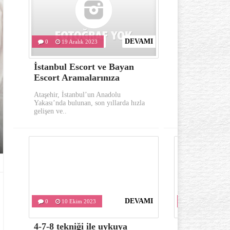
DEVAMI
0
19 Aralık 2023
0
10 Eki
İstanbul Escort ve Bayan
Göz çevresi
Escort Aramalarınıza
oluşumu ka
Ataşehir, İstanbul’un Anadolu
Göz çevresinde 
Yakası’nda bulunan, son yıllarda hızla
önemli belirtile
gelişen ve..
kırışıklıklardır..
DEVAMI
0
10 Ekim 2023
0
10 Ekim 
4-7-8 tekniği ile uykuya
Varis tedavis