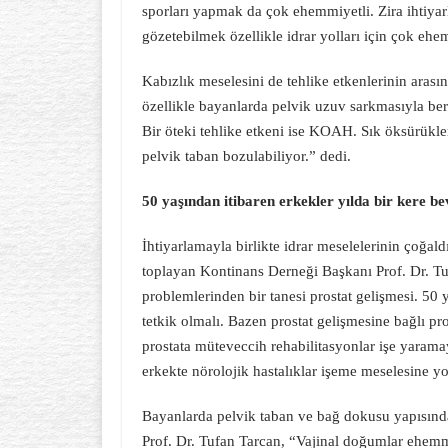
sporları yapmak da çok ehemmiyetli. Zira ihtiyar
gözetebilmek özellikle idrar yolları için çok ehe
Kabızlık meselesini de tehlike etkenlerinin arası
özellikle bayanlarda pelvik uzuv sarkmasıyla ber
Bir öteki tehlike etkeni ise KOAH. Sık öksürükle
pelvik taban bozulabiliyor.” dedi.
50 yaşından itibaren erkekler yılda bir kere 
İhtiyarlamayla birlikte idrar meselelerinin çoğal
toplayan Kontinans Derneği Başkanı Prof. Dr. Tu
problemlerinden bir tanesi prostat gelişmesi. 50
tetkik olmalı. Bazen prostat gelişmesine bağlı pro
prostata müteveccih rehabilitasyonlar işe yaram
erkekte nörolojik hastalıklar işeme meselesine yo
Bayanlarda pelvik taban ve bağ dokusu yapısında 
Prof. Dr. Tufan Tarcan, “Vajinal doğumlar ehemmi