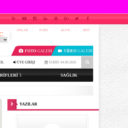
DOLAR
EURO
ALTIN
BIST
C
FOTO
GALERİ
VİDEO
GALERİ
nkli gözlüyseniz…
4-7-8 tekniği ile uykuya dalmak mümkün mü?
OL
ÜYE GİRİŞİ
TARİH: 04.08.2026
RIFLERI
SAĞLIK
YAZILAR