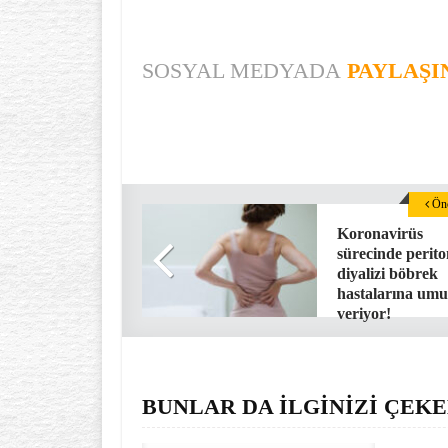
SOSYAL MEDYADA
PAYLAŞI
Önc
Koronavirüs
sürecinde perit
diyalizi böbrek
hastalarına umu
veriyor!
BUNLAR DA İLGİNİZİ ÇEKE