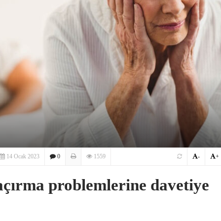
14 Ocak 2023
0
1559
-
+
kaçırma problemlerine davetiye