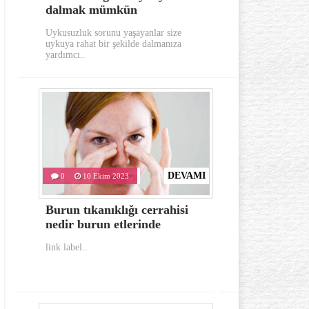
dalmak mümkün
aylarında
Uykusuzluk sorunu yaşayanlar size
Gerek görünümü g
uykuya rahat bir şekilde dalmanıza
oldukça dikkat e
yardımcı..
hastalıklardan..
DEVAMI
0
10 Ekim 2023
0
10 Eki
Burun tıkanıklığı cerrahisi
İlk yardım
nedir burun etlerinde
bulunması 
link label..
link label..