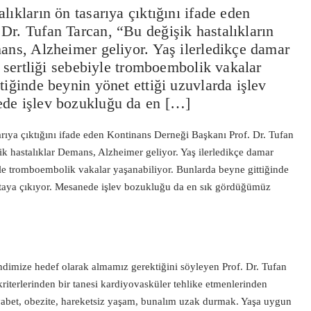
lıkların ön tasarıya çıktığını ifade eden
Dr. Tufan Tarcan, “Bu değişik hastalıkların
ans, Alzheimer geliyor. Yaş ilerledikçe damar
r sertliği sebebiyle tromboembolik vakalar
tiğinde beynin yönet ettiği uzuvlarda işlev
ede işlev bozukluğu da en […]
arıya çıktığını ifade eden Kontinans Derneği Başkanı Prof. Dr. Tufan
jik hastalıklar Demans, Alzheimer geliyor. Yaş ilerledikçe damar
biyle tromboembolik vakalar yaşanabiliyor. Bunlarda beyne gittiğinde
rtaya çıkıyor. Mesanede işlev bozukluğu da en sık gördüğümüz
endimize hedef olarak almamız gerektiğini söyleyen Prof. Dr. Tufan
riterlerinden bir tanesi kardiyovasküler tehlike etmenlerinden
iyabet, obezite, hareketsiz yaşam, bunalım uzak durmak. Yaşa uygun