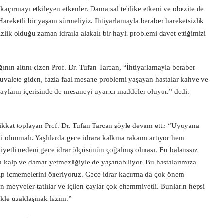
r kaçırmayı etkileyen etkenler. Damarsal tehlike etkeni ve obezite de
areketli bir yaşam sürmeliyiz. İhtiyarlamayla beraber hareketsizlik
lik olduğu zaman idrarla alakalı bir hayli problemi davet ettiğimizi
nın altını çizen Prof. Dr. Tufan Tarcan, “İhtiyarlamayla beraber
 tuvalete giden, fazla faal mesane problemi yaşayan hastalar kahve ve
çayların içerisinde de mesaneyi uyarıcı maddeler oluyor.” dedi.
kkat toplayan Prof. Dr. Tufan Tarcan şöyle devam etti: “Uyuyana
li olunmalı. Yaşlılarda gece idrara kalkma rakamı artıyor hem
etli nedeni gece idrar ölçüsünün çoğalmış olması. Bu balanssız
a kalp ve damar yetmezliğiyle de yaşanabiliyor. Bu hastalarımıza
yip içmemelerini öneriyoruz. Gece idrar kaçırma da çok önem
 meyveler-tatlılar ve içilen çaylar çok ehemmiyetli. Bunların hepsi
likle uzaklaşmak lazım.”