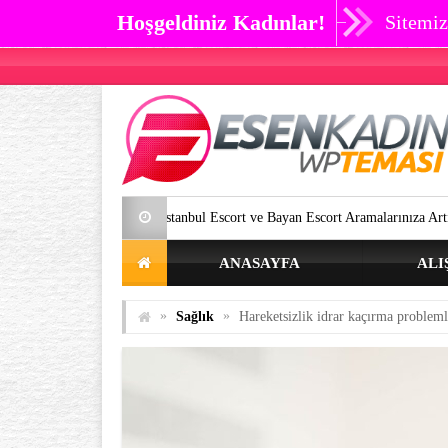
Hoşgeldiniz Kadınlar!
Sitemiz
İstanbul Escort ve Bayan Escort Aramalarınıza Artık SON Verebilirsiniz
ANASAYFA
ALI
»
»
Sağlık
Hareketsizlik idrar kaçırma probleml