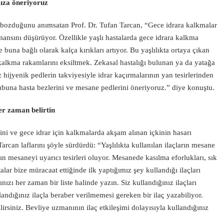
mıza öneriyoruz
i bozduğunu anımsatan Prof. Dr. Tufan Tarcan, “Gece idrara kalkmalar
mansını düşürüyor. Özellikle yaşlı hastalarda gece idrara kalkma
buna bağlı olarak kalça kırıkları artıyor. Bu yaşlılıkta ortaya çıkan
 kalkma rakamlarını eksiltmek. Zekasal hastalığı bulunan ya da yatağa
hijyenik pedlerin takviyesiyle idrar kaçırmalarının yan tesirlerinden
ubuna hasta bezlerini ve mesane pedlerini öneriyoruz.” diye konuştu.
her zaman belirtin
rini ve gece idrar için kalkmalarda akşam alınan içkinin hasarı
arcan laflarını şöyle sürdürdü: “Yaşlılıkta kullanılan ilaçların mesane
acın mesaneyi uyarıcı tesirleri oluyor. Mesanede kasılma eforlukları, sık
talar bize müracaat ettiğinde ilk yaptığımız şey kullandığı ilaçları
ızı her zaman bir liste halinde yazın. Siz kullandığınız ilaçları
andığınız ilaçla beraber verilmemesi gereken bir ilaç yazabiliyor.
ilirsiniz. Bevliye uzmanının ilaç etkileşimi dolayısıyla kullandığınız