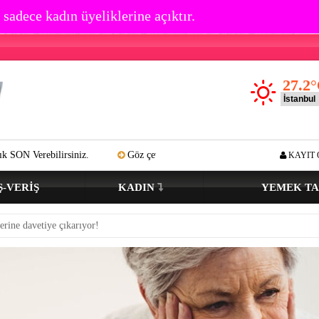
 sadece kadın üyeliklerine açıktır.
27.2
°
.
Göz çevresi kırışıklık oluşumu kaç yaşında başlar? Açık tenli ve re
KAYIT 
Ş-VERIŞ
KADIN
YEMEK TA
erine davetiye çıkarıyor!