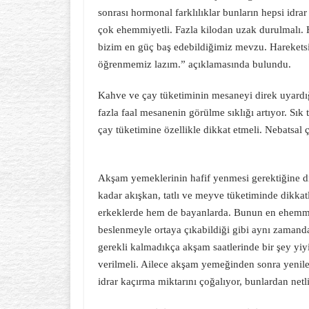
sonrası hormonal farklılıklar bunların hepsi idra
çok ehemmiyetli. Fazla kilodan uzak durulmalı. H
bizim en güç baş edebildiğimiz mevzu. Hareketsiz
öğrenmemiz lazım.” açıklamasında bulundu.
Kahve ve çay tüketiminin mesaneyi direk uyardığı
fazla faal mesanenin görülme sıklığı artıyor. Sık
çay tüketimine özellikle dikkat etmeli. Nebatsal 
Akşam yemeklerinin hafif yenmesi gerektiğine di
kadar akışkan, tatlı ve meyve tüketiminde dikkat
erkeklerde hem de bayanlarda. Bunun en ehemmiy
beslenmeyle ortaya çıkabildiği gibi aynı zamand
gerekli kalmadıkça akşam saatlerinde bir şey yi
verilmeli. Ailece akşam yemeğinden sonra yenilen
idrar kaçırma miktarını çoğalıyor, bunlardan net