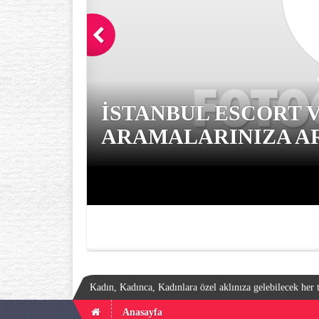
İSTANBUL ESCORT 
ARAMALARINIZA AR
Kadın, Kadınca, Kadınlara özel aklınıza gelebilecek her t
Anasayfa