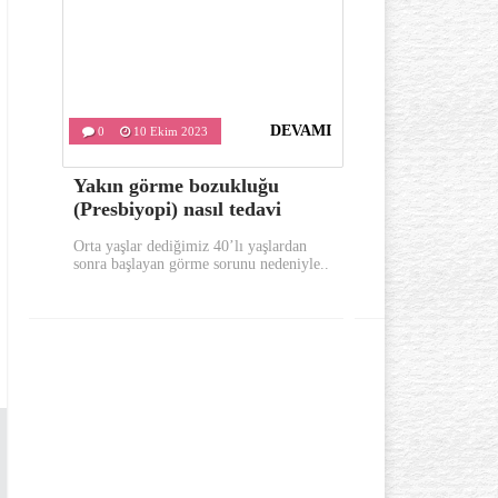
DEVAMI
0
10 Ekim 2023
0
9 Ekim
Yakın görme bozukluğu
Sabahları 
(Presbiyopi) nasıl tedavi
bunları yap
Orta yaşlar dediğimiz 40’lı yaşlardan
Sabahları güne 
sonra başlayan görme sorunu nedeniyle..
yerinde uykusuz