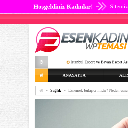
Hoşgeldiniz Kadınlar!
Sitemiz
İstanbul Escort ve Bayan Escort Aramalarınıza Artı
ANASAYFA
ALI
»
»
Sağlık
Esnemek bulaşıcı mıdır? Neden esne