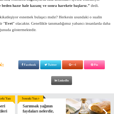
le beden hazır hale kazanç ve sonra harekete başlarız.”
dedi.
akikatleşiyor esnemek bulaşıcı mıdır? Herkesin usundaki o sualin
ir ”
Evet
” olacaktır. Genellikle tanımadığımız yabancı insanlarda daha
ğunuda göstermektedir.
N:
Facebook
Twitter
+1
Pin
LinkedIn
eki Yazı
Sonraki Yazı
eri
Sarımsak yağının
ileri
faydaları nelerdir,