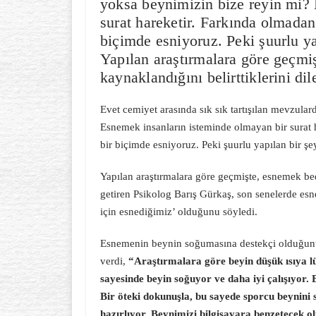
yoksa beynimizin bize reyin mi?
surat hareketir. Farkında olmadan
biçimde esniyoruz. Peki şuurlu y
Yapılan araştırmalara göre geçmi
kaynaklandığını belirttiklerini di
Evet cemiyet arasında sık sık tartışılan mevzula
Esnemek insanların isteminde olmayan bir surat 
bir biçimde esniyoruz. Peki şuurlu yapılan bir 
Yapılan araştırmalara göre geçmişte, esnemek bed
getiren Psikolog Barış Gürkaş, son senelerde esn
için esnediğimiz’ olduğunu söyledi.
Esnemenin beynin soğumasına destekçi olduğunu b
verdi,
“Araştırmalara göre beyin düşük ısıya lü
sayesinde beyin soğuyor ve daha iyi çalışıyor.
Bir öteki dokunuşla, bu sayede sporcu beynini 
hazırlıyor. Beynimizi bilgisayara benzetecek o