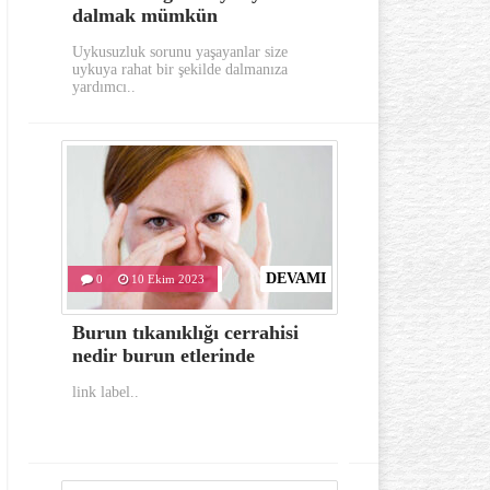
dalmak mümkün
aylarında
Uykusuzluk sorunu yaşayanlar size
Gerek görünümü g
uykuya rahat bir şekilde dalmanıza
oldukça dikkat e
yardımcı..
hastalıklardan..
DEVAMI
0
10 Ekim 2023
0
10 Eki
Burun tıkanıklığı cerrahisi
İlk yardım
nedir burun etlerinde
bulunması 
link label..
link label..