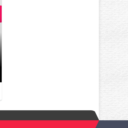
GÖZ ÇEVRESI KIRIŞIKLIK
YAŞINDA BAŞLAR? AÇIK TE
GÖZLÜYSENIZ…