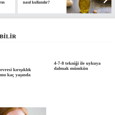
rın
nasıl kullanılır?
BİLİR
4-7-8 tekniği ile uykuya
dalmak mümkün
evresi kırışıklık
mu kaç yaşında