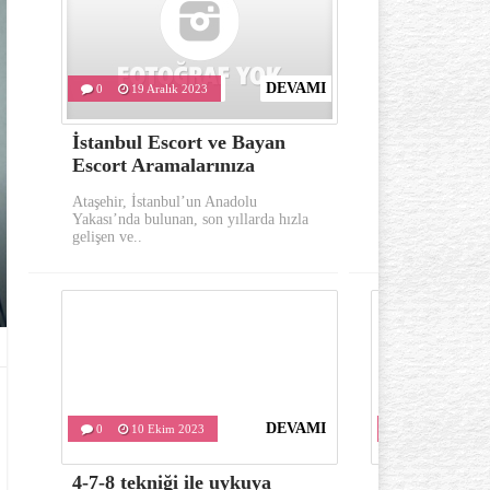
DEVAMI
0
19 Aralık 2023
0
10 Eki
İstanbul Escort ve Bayan
Göz çevresi
Escort Aramalarınıza
oluşumu ka
Ataşehir, İstanbul’un Anadolu
Göz çevresinde 
Yakası’nda bulunan, son yıllarda hızla
önemli belirtile
gelişen ve..
kırışıklıklardır..
DEVAMI
0
10 Ekim 2023
0
10 Ekim 
4-7-8 tekniği ile uykuya
Varis tedavis