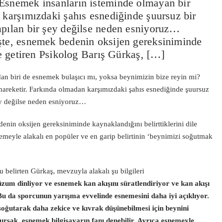
 Esnemek insanların isteminde olmayan bir
 karşımızdaki şahıs esnediğinde şuursuz bir
apılan bir şey değilse neden esniyoruz…
şte, esnemek bedenin oksijen gereksiniminde
le getiren Psikolog Barış Gürkaş, […]
rdan biri de esnemek bulaşıcı mı, yoksa beynimizin bize reyin mi?
hareketir. Farkında olmadan karşımızdaki şahıs esnediğinde şuursuz
şey değilse neden esniyoruz…
enin oksijen gereksiniminde kaynaklandığını belirttiklerini dile
emeyle alakalı en popüler ve en garip belirtinin ‘beynimizi soğutmak
elirten Gürkaş, mevzuyla alakalı şu bilgileri
zum dinliyor ve esnemek kan akışını süratlendiriyor ve kan akışı
 Bu da sporcunun yarışma evvelinde esnemesini daha iyi açıklıyor.
soğutarak daha zekice ve kıvrak düşünebilmesi için beynini
lursak, esnemek bilgisayarın fanı denebilir. Ayrıca esnemeyle