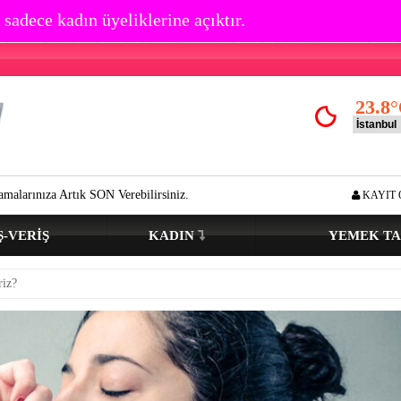
 sadece kadın üyeliklerine açıktır.
23.8
°
k SON Verebilirsiniz.
Göz çevresi kırışıklık oluşumu kaç yaşında başla
KAYIT 
Ş-VERIŞ
KADIN
YEMEK TA
riz?