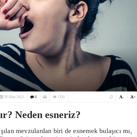
20 Mart 2023
0
1326
-
+
ır? Neden esneriz?
tışılan mevzulardan biri de esnemek bulaşıcı mı,