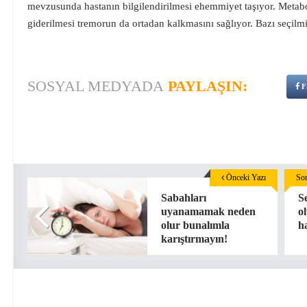
mevzusunda hastanın bilgilendirilmesi ehemmiyet taşıyor. Metab
giderilmesi tremorun da ortadan kalkmasını sağlıyor. Bazı seçilmi
SOSYAL MEDYADA
PAYLAŞIN:
F
Önceki Yazı
Son
Sabahları
Se
uyanamamak neden
o
olur bunalımla
ha
karıştırmayın!