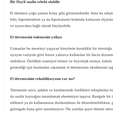
Bir Hayli sualin sebebi olabilir
El titremesi çoğu zaman kolay gibi görünmektedir. Ama bu rahatsızl
fobi, hipertiroidizm ya da hipokalsemi bedende kalsiyum ölçüsünün
ve uyarıcılara bağlı olarak büyüyebilir.
El titremesini önlemenin yolları
Uzmanlar bu meseleyi yaşayan bireylerin kesinlikle bir nöroloğa
uyuyan vaziyete göre bazen yalnızca kullanılan bir ilacın dozunu
olabiliyor. Özellikle esansiyel tremor ve fizyolojik tremor, kafein a
gösterdiği için bunlardan sakınmak el titremesinin eksilmesini sa
El titremesinin rehabilitasyonu var mı?
Titremenin seyri, şiddeti ve karakteristik özellikleri sebeplerine b
da sualin kaynağını tanımlamak ehemmiyet taşıyor. Rastgele bir ila
edilmesi ya da kullanımının durdurulması ile düzenlenebilirken, p
güzergahı buna göre tanımlanıyor. Öte yandan şayet titreme strese