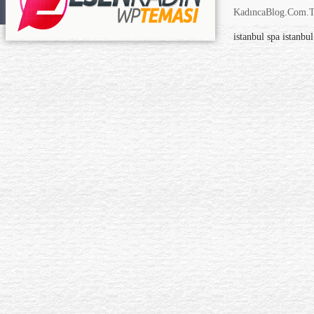
KadıncaBlog.Com.TR
istanbul spa
istanbu