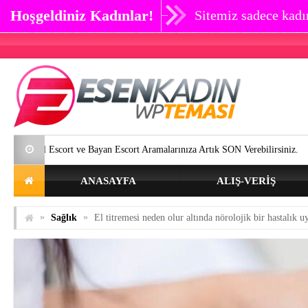
Hoşgeldiniz Kadınlar!
Sitemiz sadece kadın
cort ve Bayan Escort Aramalarınıza Artık SON Verebilirsiniz.
Göz çevr
ANASAYFA
ALIŞ-VERIŞ
»
»
Sağlık
El titremesi neden olur altında nörolojik bir hastalık u