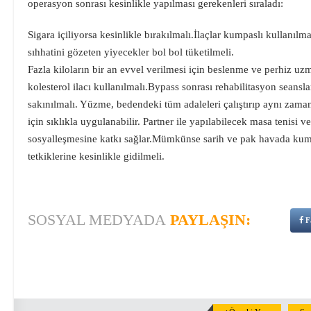
operasyon sonrası kesinlikle yapılması gerekenleri sıraladı:
Sigara içiliyorsa kesinlikle bırakılmalı.İlaçlar kumpaslı kullanılm
sıhhatini gözeten yiyecekler bol bol tüketilmeli.
Fazla kiloların bir an evvel verilmesi için beslenme ve perhiz u
kolesterol ilacı kullanılmalı.Bypass sonrası rehabilitasyon seans
sakınılmalı. Yüzme, bedendeki tüm adaleleri çalıştırıp aynı zaman
için sıklıkla uygulanabilir. Partner ile yapılabilecek masa tenisi v
sosyalleşmesine katkı sağlar.Mümkünse sarih ve pak havada kumpa
tetkiklerine kesinlikle gidilmeli.
SOSYAL MEDYADA
PAYLAŞIN:
F