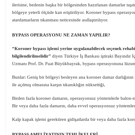
ilerisine, bedenin başka bir bölgesinden hazırlanan damarlar taşıtı
bölgeye yeterli ölçüde kan eriştiriliyor. Koroner bypass operasyo
atardamarların tıkanması neticesinde asıllaştırılıyor.
BYPASS OPERASYONU NE ZAMAN YAPILIR?
“Koroner bypass işlemi yerine uygulanabilecek seçenek rehabil
bilgilendirilmelidir”
diyen Türkiye İş Bankası iştiraki Bayındır
Uzmanı Prof. Dr. Fuat Büyükbayrak, bypass operasyonuna lüzum d
Bunlar: Geniş bir bölgeyi besleyen ana koroner damar darlığının 
ile açılmış olmasına karşın tıkanıklığın nüksettiği,
Birden fazla koroner damarın, operasyonsuz yöntemlerle balon-st
Bir veya daha fazla damarın, daha evvel operasyonsuz yöntemlerl
Kalp kapak işlemi gerektiren gidişatlarda bir veya daha fazla kor
BYPASS AMELİYATININ TEHLİKELERİ