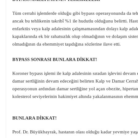
Tüm cerrahi işlemlerde olduğu gibi bypass operasyonunda da teh
ancak bu tehlikenin takribî %1 ile hudutlu olduğunu belirtti. Hast
enfarktüs veya kalp adalesinin çalışmamasından dolayı kalp adal
kapaklarında ek bir rahatsızlık olup olmadığının ve dolaşım sistem
olmadığının da ehemmiyet taşıdığına sözlerine ilave etti.
BYPASS SONRASI BUNLARA DİKKAT!
Koroner bypass işlemi ile kalp adalesinin sıradan işlevini devam 
damar sertliğinin devam edeceğini belirten Kalp ve Damar Cerra
operasyonun ardından damar sertliğine yol açan obezite, hipertans
kolesterol seviyelerinin hakimiyet altında yakalanmasının ehemmi
BUNLARA DİKKAT!
Prof. Dr. Büyükbayrak, hastanın olası olduğu kadar yevmiye yaşa