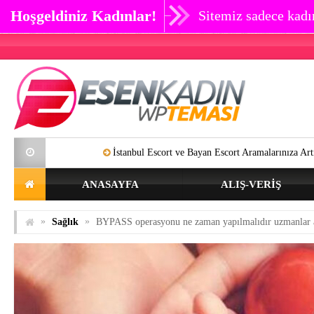
Hoşgeldiniz Kadınlar!
Sitemiz sadece kadın
İstanbul Escort ve Bayan Escort Aramalarınıza Artık SON Verebilirs
ANASAYFA
ALIŞ-VERIŞ
»
»
Sağlık
BYPASS operasyonu ne zaman yapılmalıdır uzmanlar a