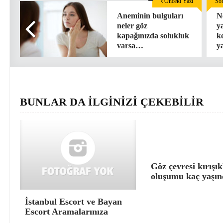
Önceki Yazı
Son
Aneminin bulguları
N
neler göz
y
kapağınızda solukluk
k
varsa…
ya
BUNLAR DA İLGİNİZİ ÇEKEBİLİR
Göz çevresi kırışık
oluşumu kaç yaşın
İstanbul Escort ve Bayan
Escort Aramalarınıza