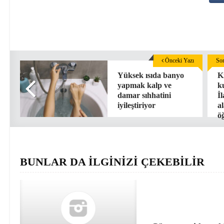
Önceki Yazı
Son
Yüksek ısıda banyo
Kı
yapmak kalp ve
k
damar sıhhatini
İl
iyileştiriyor
al
ö
BUNLAR DA İLGİNİZİ ÇEKEBİLİR