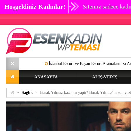
Hoşgeldiniz Kadınlar!
Sitemiz sadece kadın
İstanbul Escort ve Bayan Escort Aramalarınıza Artık SON Verebili
ANASAYFA
ALIŞ-VERIŞ
»
»
Sağlık
Burak Yılmaz kaza mı yaptı? Burak Yılmaz’ın son vazi