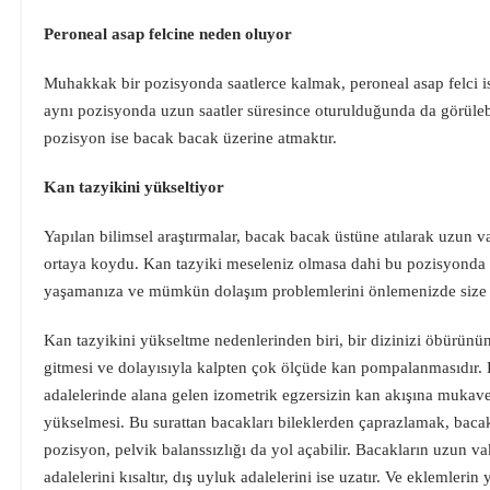
Peroneal asap felcine neden oluyor
Muhakkak bir pozisyonda saatlerce kalmak, peroneal asap felci is
aynı pozisyonda uzun saatler süresince oturulduğunda da görülebi
pozisyon ise bacak bacak üzerine atmaktır.
Kan tazyikini yükseltiyor
Yapılan bilimsel araştırmalar, bacak bacak üstüne atılarak uzun v
ortaya koydu. Kan tazyiki meseleniz olmasa dahi bu pozisyonda 
yaşamanıza ve mümkün dolaşım problemlerini önlemenizde size 
Kan tazyikini yükseltme nedenlerinden biri, bir dizinizi öbürü
gitmesi ve dolayısıyla kalpten çok ölçüde kan pompalanmasıdır.
adalelerinde alana gelen izometrik egzersizin kan akışına mukave
yükselmesi. Bu surattan bacakları bileklerden çaprazlamak, bacak
pozisyon, pelvik balanssızlığı da yol açabilir. Bacakların uzun v
adalelerini kısaltır, dış uyluk adalelerini ise uzatır. Ve eklemleri