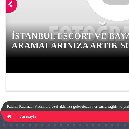
İSTANBUL ESCORT VE BAY
ARAMALARINIZA ARTIK SO
Kadın, Kadınca, Kadınlara özel aklınıza gelebilecek her türlü sağlık ve psik
Anasayfa