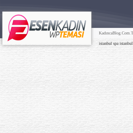
KadıncaBlog.Com.TR
istanbul spa
istanbu