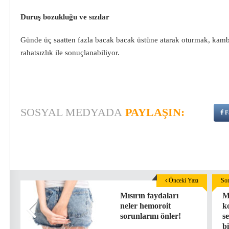
Duruş bozukluğu ve sızılar
Günde üç saatten fazla bacak bacak üstüne atarak oturmak, kambur 
rahatsızlık ile sonuçlanabiliyor.
SOSYAL MEDYADA
PAYLAŞIN:
F
Önceki Yazı
Son
Mısırın faydaları
Mi
neler hemoroit
k
sorunlarını önler!
s
bi