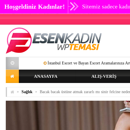
Hoşgeldiniz Kadınlar!
Sitemiz sadece kadın
İstanbul Escort ve Bayan Escort Aramalarınıza Artık SON Verebil
ANASAYFA
ALIŞ-VERIŞ
»
»
Sağlık
Bacak bacak üstüne atmak zararlı mı sinir felcine nede