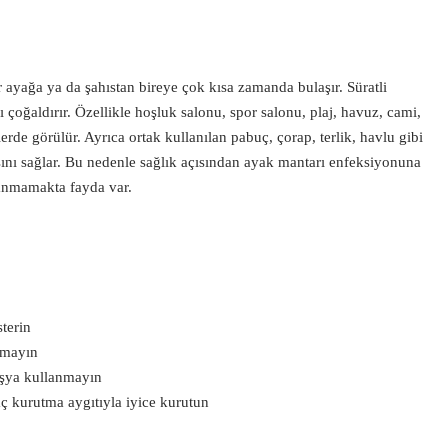
 ayağa ya da şahıstan bireye çok kısa zamanda bulaşır. Süratli
nı çoğaldırır. Özellikle hoşluk salonu, spor salonu, plaj, havuz, cami,
lerde görülür. Ayrıca ortak kullanılan pabuç, çorap, terlik, havlu gibi
sını sağlar. Bu nedenle sağlık açısından ayak mantarı enfeksiyonuna
lanmamakta fayda var.
terin
smayın
 eşya kullanmayın
ç kurutma aygıtıyla iyice kurutun