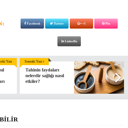
N:
Facebook
Twitter
+1
Pin
LinkedIn
eki Yazı
Sonraki Yazı
sıl
Tahinin faydaları
nelerdir sağlığı nasıl
arı
etkiler?
BİLİR