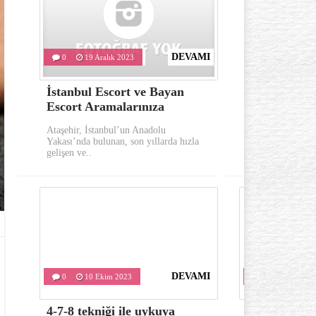
DEVAMI
0
19 Aralık 2023
0
10 Eki
İstanbul Escort ve Bayan
Göz çevresi
Escort Aramalarınıza
oluşumu ka
Ataşehir, İstanbul’un Anadolu
Göz çevresinde 
Yakası’nda bulunan, son yıllarda hızla
önemli belirtile
gelişen ve..
kırışıklıklardır..
DEVAMI
0
10 Ekim 2023
0
10 Ekim 
4-7-8 tekniği ile uykuya
Varis tedavis