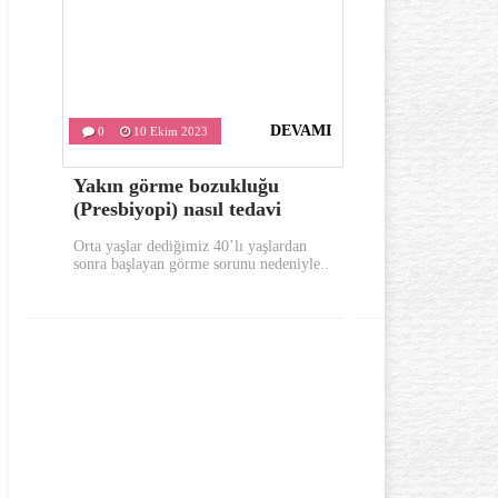
DEVAMI
0
10 Ekim 2023
0
9 Ekim
Yakın görme bozukluğu
Sabahları 
(Presbiyopi) nasıl tedavi
bunları yap
Orta yaşlar dediğimiz 40’lı yaşlardan
Sabahları güne 
sonra başlayan görme sorunu nedeniyle..
yerinde uykusuz