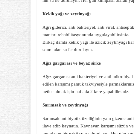
ılık su ile durulayın. Her gün kumpaslı olarak ya
Kekik yağı ve zeytinyağı
Ağrı giderici, anti bakteriyel, anti viral, antisept
mantarı rehabilitasyonunda uygulayabilirsiniz.
Birkaç damla kekik yağı ile azıcık zeytinyağı karı
sonra alan su ile durulayın.
Ağız gargarası ve beyaz sirke
Ağız gargarası anti bakteriyel ve anti mikrobiyal ö
edilen karışımı pamuk takviyesiyle parmaklarınıza
netice almak için haftada 2 kere yapabilirsiniz.
Sarımsak ve zeytinyağı
Sarımsak antibiyotik özelliğinin yanı gizeme anti
ilave edip kaynatın. Kaynayan karışımı süzün v
uygulayın bir vakit sonra durulayın. Her gün kum