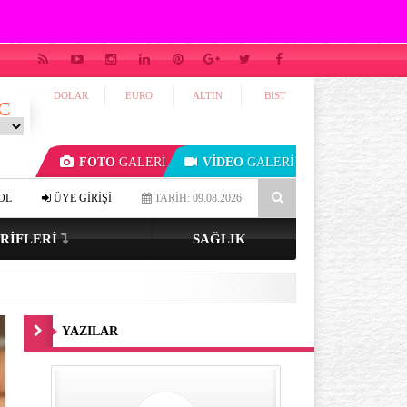
DOLAR
EURO
ALTIN
BIST
C
FOTO
GALERİ
VİDEO
GALERİ
k tenli ve renkli gözlüyseniz…
4-7-8 tekniği ile uykuya dalmak müm
OL
ÜYE GİRİŞİ
TARİH: 09.08.2026
RIFLERI
SAĞLIK
YAZILAR