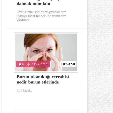
dalmak mümkün
aylarında
Uykusuzluk sorunu yaşayanlar size
Gerek görünümü g
uykuya rahat bir şekilde dalmanıza
oldukça dikkat e
yardımcı..
hastalıklardan..
DEVAMI
0
10 Ekim 2023
0
10 Eki
Burun tıkanıklığı cerrahisi
İlk yardım
nedir burun etlerinde
bulunması 
link label..
link label..