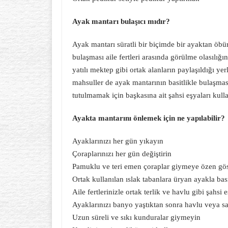
Ayak mantarı bulaşıcı mıdır?
Ayak mantarı süratli bir biçimde bir ayaktan öbür
bulaşması aile fertleri arasında görülme olasılığı
yatılı mektep gibi ortak alanların paylaşıldığı yer
mahsuller de ayak mantarının basitlikle bulaşma
tutulmamak için başkasına ait şahsi eşyaları kul
Ayakta mantarını önlemek için ne yapılabilir?
Ayaklarınızı her gün yıkayın
Çoraplarınızı her gün değiştirin
Pamuklu ve teri emen çoraplar giymeye özen gös
Ortak kullanılan ıslak tabanlara üryan ayakla ba
Aile fertlerinizle ortak terlik ve havlu gibi şahsi
Ayaklarınızı banyo yaştıktan sonra havlu veya sa
Uzun süreli ve sıkı kunduralar giymeyin