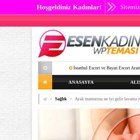
Hoşgeldiniz Kadınlar!
Sitemiz
İstanbul Escort ve Bayan Escort Aramalarınıza Artık SON V
ANASAYFA
ALI
»
»
Sağlık
Ayak mantarına ne iyi gelir lavanta 