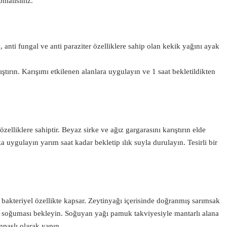
pmalısınız.
ik, anti fungal ve anti paraziter özelliklere sahip olan kekik yağını ayak
ştırın. Karışımı etkilenen alanlara uygulayın ve 1 saat bekletildikten
zelliklere sahiptir. Beyaz sirke ve ağız gargarasını karıştırın elde
 uygulayın yarım saat kadar bekletip ılık suyla durulayın. Tesirli bir
 bakteriyel özellikte kapsar. Zeytinyağı içerisinde doğranmış sarımsak
e soğuması bekleyin. Soğuyan yağı pamuk takviyesiyle mantarlı alana
paslı olarak yapın.