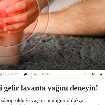
15 Şubat 2023
0
1425
-
+
 gelir lavanta yağını deneyin!
uzdarip olduğu yaşam niteliğini oldukça