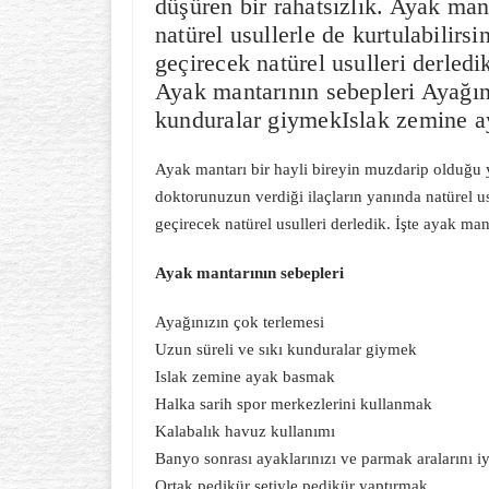
düşüren bir rahatsızlık. Ayak man
natürel usullerle de kurtulabilirs
geçirecek natürel usulleri derledi
Ayak mantarının sebepleri Ayağın
kunduralar giymekIslak zemine a
Ayak mantarı bir hayli bireyin muzdarip olduğu 
doktorunuzun verdiği ilaçların yanında natürel us
geçirecek natürel usulleri derledik. İşte ayak man
Ayak mantarının sebepleri
Ayağınızın çok terlemesi
Uzun süreli ve sıkı kunduralar giymek
Islak zemine ayak basmak
Halka sarih spor merkezlerini kullanmak
Kalabalık havuz kullanımı
Banyo sonrası ayaklarınızı ve parmak aralarını 
Ortak pedikür setiyle pedikür yaptırmak