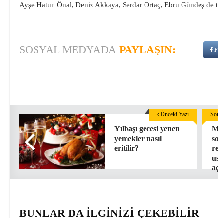
Ayşe Hatun Önal, Deniz Akkaya, Serdar Ortaç, Ebru Gündeş de tır
SOSYAL MEDYADA
PAYLAŞIN:
F
Önceki Yazı
Son
Yılbaşı gecesi yenen
M
yemekler nasıl
s
eritilir?
r
u
aç
BUNLAR DA İLGİNİZİ ÇEKEBİLİR