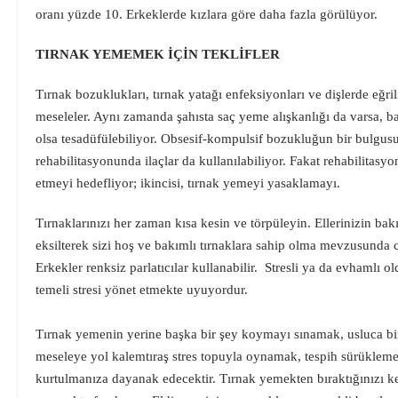
oranı yüzde 10. Erkeklerde kızlara göre daha fazla görülüyor.
TIRNAK YEMEMEK İÇİN TEKLİFLER
Tırnak bozuklukları, tırnak yatağı enfeksiyonları ve dişlerde eğril
meseleler. Aynı zamanda şahısta saç yeme alışkanlığı da varsa, ba
olsa tesadüfülebiliyor. Obsesif-kompulsif bozukluğun bir bulgusu
rehabilitasyonunda ilaçlar da kullanılabiliyor. Fakat rehabilitasyon
etmeyi hedefliyor; ikincisi, tırnak yemeyi yasaklamayı.
Tırnaklarınızı her zaman kısa kesin ve törpüleyin. Ellerinizin ba
eksilterek sizi hoş ve bakımlı tırnaklara sahip olma mevzusunda
Erkekler renksiz parlatıcılar kullanabilir. Stresli ya da evhamlı
temeli stresi yönet etmekte uyuyordur.
Tırnak yemenin yerine başka bir şey koymayı sınamak, usluca bir
meseleye yol kalemtıraş stres topuyla oynamak, tespih sürüklemek
kurtulmanıza dayanak edecektir. Tırnak yemekten bıraktığınızı k