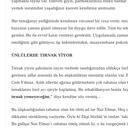
yapmakta fayda var. Eldiven giyin, parmaklarınıza renkli bantlar 
yemek suratından yaşadığınız kasveti kendinize anımsatın.
Her tırnağınızı yediğinizde kendinize vücutsal bir ceza verin; mi
hazzının yanına güzel olmayan bir duygu ilave edilir. Tüm bu teklif
gerekir. Bu da evvel karar vermeyi gerektirir. Uygulamada zaman 
istediğiniz gibi gitmiyor, tıp hekimlerinden, muayenehane psik
ÜNLÜLERDE TIRNAK YİYOR
Tırnak yiyen şahısların sayısı reelinde sandığınızdan oldukça fazl
görünen adlar arasında da bu alışkanlıktan mustarip olanlar var. 
Cem Yılmaz. Artık ellerini ağzına götürmekten çok rahatsız ola
tırnaklarını özel acı ojeyle kaplatmış. Bu rehabilitasyon henüz 
tırnak yemeyeceğim
,” diye kendine söz vermiş…
Bu alışkanlığından rahatsız olan bir öbür ad ise Naz Elmas. Hoş 
dikkatini sürüklemiş vaziyette. Öyle ki Ekşi Sözlük’te ondan ‘tak
Bu gidişat Naz Elmas’ı rahatsız etmiş olmalı ki, o da vazgeçmek