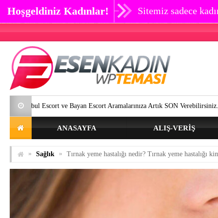
Hoşgeldiniz Kadınlar!
Sitemiz sadece kadın
l Escort ve Bayan Escort Aramalarınıza Artık SON Verebilirsiniz.
Göz 
ANASAYFA
ALIŞ-VERIŞ
»
»
Sağlık
Tırnak yeme hastalığı nedir? Tırnak yeme hastalığı ki