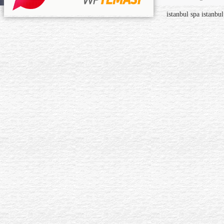
istanbul spa
istanbu