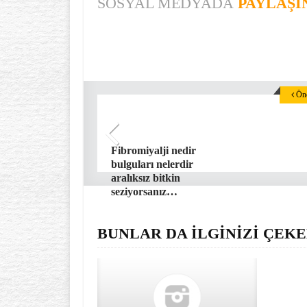
SOSYAL MEDYADA
PAYLAŞI
Önc
Fibromiyalji nedir
bulguları nelerdir
aralıksız bitkin
seziyorsanız…
BUNLAR DA İLGİNİZİ ÇEKE