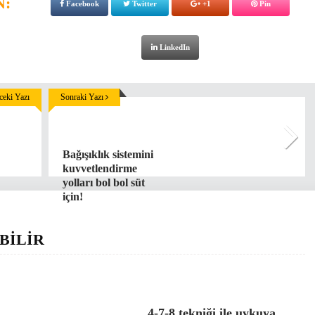
N:
Facebook
Twitter
+1
Pin
LinkedIn
eki Yazı
Sonraki Yazı
Bağışıklık sistemini
kuvvetlendirme
yolları bol bol süt
için!
BİLİR
4-7-8 tekniği ile uykuya