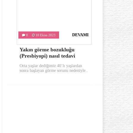
DEVAMI
0
10 Ekim 2023
0
9 Ekim
Yakın görme bozukluğu
Sabahları 
(Presbiyopi) nasıl tedavi
bunları yap
Orta yaşlar dediğimiz 40’lı yaşlardan
Sabahları güne 
sonra başlayan görme sorunu nedeniyle..
yerinde uykusuz