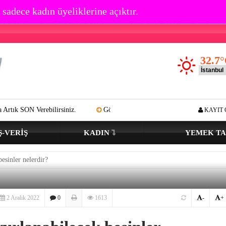
 sadece kadın üyeliklerine açıktır.
32.7
°
irsiniz.
Göz çevresi kırışıklık oluşumu kaç yaşında başlar? Açık tenli
KAYIT 
Ş-VERIŞ
KADIN
YEMEK TA
esinler nelerdir?
2 Aralık 2022
0
1613
-
+