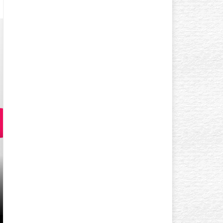
GÖZ ÇEVRESI KIRIŞIKLIK
YAŞINDA BAŞLAR? AÇIK TE
GÖZLÜYSENIZ…