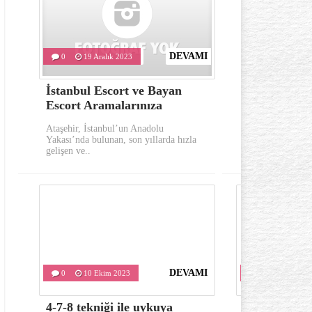
DEVAMI
0
19 Aralık 2023
0
10 Eki
İstanbul Escort ve Bayan
Göz çevresi
Escort Aramalarınıza
oluşumu ka
Ataşehir, İstanbul’un Anadolu
Göz çevresinde 
Yakası’nda bulunan, son yıllarda hızla
önemli belirtile
gelişen ve..
kırışıklıklardır..
DEVAMI
0
10 Ekim 2023
0
10 Ekim 
4-7-8 tekniği ile uykuya
Varis tedavis