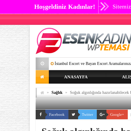
Hoşgeldiniz Kadınlar!
Sitemiz
İstanbul Escort ve Bayan Escort Aramalarınıza Artık SON Verebil
ANASAYFA
ALI
»
»
Sağlık
Soğuk algınlığında hazırlanabilecek b
Facebook
Twitter
Google+