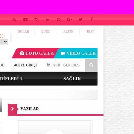
DOLAR
EURO
ALTIN
BIST
C
FOTO
GALERİ
VİDEO
GALERİ
 ve renkli gözlüyseniz…
4-7-8 tekniği ile uykuya dalmak mümkün mü
OL
ÜYE GİRİŞİ
TARİH: 04.08.2026
RIFLERI
SAĞLIK
YAZILAR