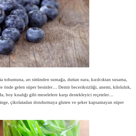
a tohumuna, arı sütünden sumağa, duttan nara, kızılcıktan susama,
önde gelen süper besinler… Demir beceriksizliği, anemi, kiloluluk,
andida, boy kısalığı gibi meselelere karşı destekleyici reçeteler…
dinge, çikolatadan dondurmaya gluten ve şeker kapsamayan süper