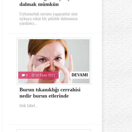
dalmak mümkün
aylarında
Uykusuzluk sorunu yaşayanlar size
Gerek görünümü g
uykuya rahat bir şekilde dalmanıza
oldukça dikkat e
yardımcı..
hastalıklardan..
DEVAMI
0
10 Ekim 2023
0
10 Eki
Burun tıkanıklığı cerrahisi
İlk yardım
nedir burun etlerinde
bulunması 
link label..
link label..