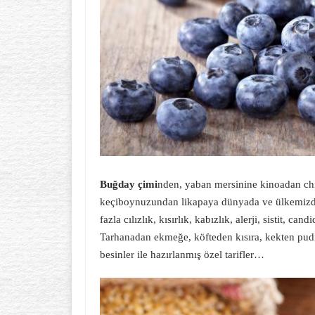
Buğday çimi
nden, yaban mersinine kinoadan chi
keçiboynuzundan likapaya dünyada ve ülkemizde 
fazla cılızlık, kısırlık, kabızlık, alerji, sistit, c
Tarhanadan ekmeğe, köfteden kısıra, kekten pu
besinler ile hazırlanmış özel tarifler…