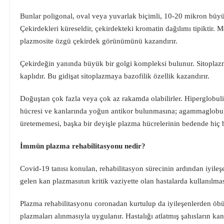
Bunlar poligonal, oval veya yuvarlak biçimli, 10-20 mikron büyü
Çekirdekleri küreseldir, çekirdekteki kromatin dağılımı tipiktir.
plazmosite özgü çekirdek görünümünü kazandırır.
Çekirdeğin yanında büyük bir golgi kompleksi bulunur. Sitoplazm
kaplıdır. Bu gidişat sitoplazmaya bazofilik özellik kazandırır.
Doğuştan çok fazla veya çok az rakamda olabilirler. Hiperglobul
hücresi ve kanlarında yoğun antikor bulunmasına; agammaglobulin
üretememesi, başka bir deyişle plazma hücrelerinin bedende hiç
İmmün plazma rehabilitasyonu nedir?
Covid-19 tanısı konulan, rehabilitasyon sürecinin ardından iyileş
gelen kan plazmasının kritik vaziyette olan hastalarda kullanılması
Plazma rehabilitasyonu coronadan kurtulup da iyileşenlerden öbür
plazmaları alınmasıyla uygulanır. Hastalığı atlatmış şahısların ka