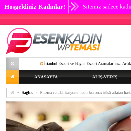
Hoşgeldiniz Kadınlar!
Sitemiz sadece kadın
İstanbul Escort ve Bayan Escort Aramalarınıza Artık SON Verebilirsin
ANASAYFA
ALIŞ-VERIŞ
»
»
Sağlık
Plazma rehabilitasyonu nedir koronavirüsü atlatan hasta