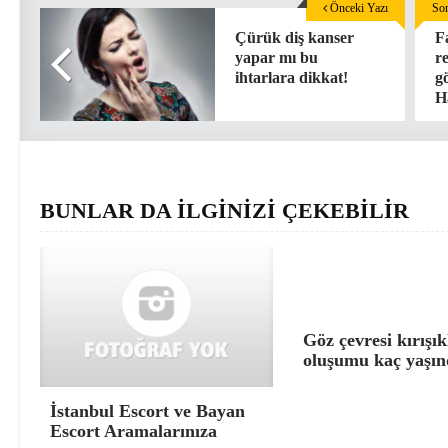
Önceki Yazı
Son
Çürük diş kanser
F
yapar mı bu
r
ihtarlara dikkat!
g
H
BUNLAR DA İLGİNİZİ ÇEKEBİLİR
Göz çevresi kırışık
oluşumu kaç yaşın
İstanbul Escort ve Bayan
Escort Aramalarınıza