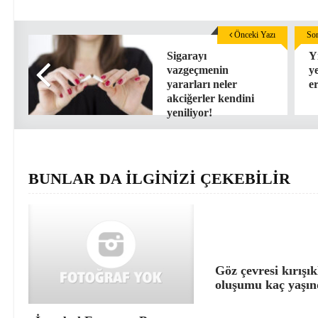
Önceki Yazı
Son
Sigarayı
Y
vazgeçmenin
y
yararları neler
er
akciğerler kendini
yeniliyor!
BUNLAR DA İLGİNİZİ ÇEKEBİLİR
Göz çevresi kırışık
oluşumu kaç yaşın