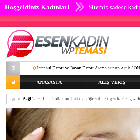
Hoşgeldiniz Kadınlar!
Sitemiz sadece kadın
tanbul Escort ve Bayan Escort Aramalarınıza Artık SON Verebilirsiniz.
ANASAYFA
ALIŞ-VERIŞ
»
»
Sağlık
Lens kullanımı hakkında öğrenilmesi gerekenler göz der