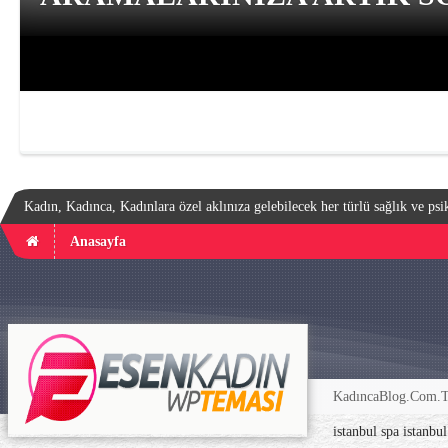
Kadın, Kadınca, Kadınlara özel aklınıza gelebilecek her türlü sağlık ve psik
Anasayfa
KadıncaBlog.Com.TR
istanbul spa
istanbu