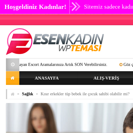
Hoşgeldiniz Kadınlar!
Sitemiz sadece kadın
yan Escort Aramalarınıza Artık SON Verebilirsiniz.
Göz çevresi kırışı
ANASAYFA
ALIŞ-VERIŞ
»
»
Sağlık
Kısır erkekler tüp bebek ile çocuk sahibi olabilir mi?