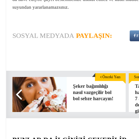
suyundan yararlanamazsınız.
SOSYAL MEDYADA
PAYLAŞIN:
F
Önceki Yazı
Son
Şeker bağımlılığı
T
nasıl vazgeçilir bol
h
bol sebze harcayın!
7
d
g