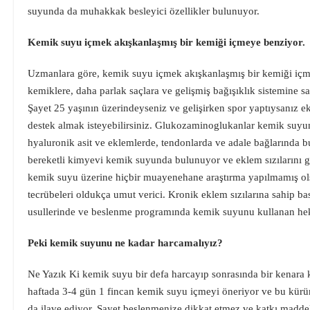
suyunda da muhakkak besleyici özellikler bulunuyor.
Kemik suyu içmek akışkanlaşmış bir kemiği içmeye benziyor.
Uzmanlara göre, kemik suyu içmek akışkanlaşmış bir kemiği içm
kemiklere, daha parlak saçlara ve gelişmiş bağışıklık sistemine sa
Şayet 25 yaşının üzerindeyseniz ve gelişirken spor yaptıysanız 
destek almak isteyebilirsiniz. Glukozaminoglukanlar kemik suyun
hyaluronik asit ve eklemlerde, tendonlarda ve adale bağlarında 
bereketli kimyevi kemik suyunda bulunuyor ve eklem sızılarını 
kemik suyu üzerine hiçbir muayenehane araştırma yapılmamış ols
tecrübeleri oldukça umut verici. Kronik eklem sızılarına sahip ba
usullerinde ve beslenme programında kemik suyunu kullanan hek
Peki kemik suyunu ne kadar harcamalıyız?
Ne Yazık Ki kemik suyu bir defa harcayıp sonrasında bir kenara k
haftada 3-4 gün 1 fincan kemik suyu içmeyi öneriyor ve bu kürü
da ilave ediyor. Şayet beslenmenize dikkat etmez ve katkı madde