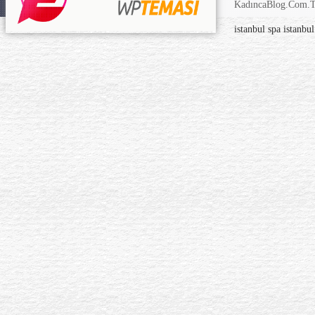
KadıncaBlog.Com.TR
istanbul spa
istanbu