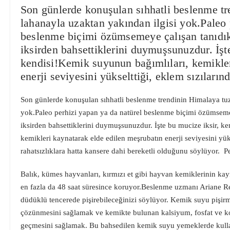
Son günlerde konuşulan sıhhatli beslenme tr
lahanayla uzaktan yakından ilgisi yok.Paleo 
beslenme biçimi özümsemeye çalışan tanıdıkl
iksirden bahsettiklerini duymuşsunuzdur. İşt
kendisi!Kemik suyunun bağımlıları, kemikler
enerji seviyesini yükselttiği, eklem sızıları
Son günlerde konuşulan sıhhatli beslenme trendinin Himalaya tuz
yok.Paleo perhizi yapan ya da natürel beslenme biçimi özümsemeye
iksirden bahsettiklerini duymuşsunuzdur. İşte bu mucize iksir, 
kemikleri kaynatarak elde edilen meşrubatın enerji seviyesini yük
rahatsızlıklara hatta kansere dahi bereketli olduğunu söylüyor.
Balık, kümes hayvanları, kırmızı et gibi hayvan kemiklerinin kayn
en fazla da 48 saat süresince koruyor.Beslenme uzmanı Ariane 
düdüklü tencerede pişirebileceğinizi söylüyor. Kemik suyu pişir
çözünmesini sağlamak ve kemikte bulunan kalsiyum, fosfat ve ko
geçmesini sağlamak. Bu bahsedilen kemik suyu yemeklerde kullan