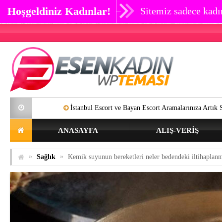
Hoşgeldiniz Kadınlar!
Sitemiz sadece kadın
İstanbul Escort ve Bayan Escort Aramalarınıza Artık SON Verebilirsin
ANASAYFA
ALIŞ-VERIŞ
»
»
Sağlık
Kemik suyunun bereketleri neler bedendeki iltihaplan