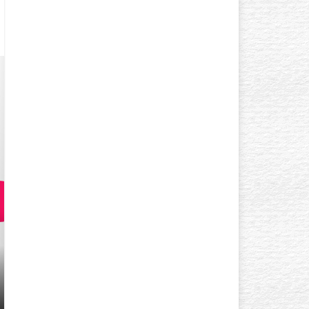
GÖZ ÇEVRESI KIRIŞIKLIK
YAŞINDA BAŞLAR? AÇIK TE
GÖZLÜYSENIZ…