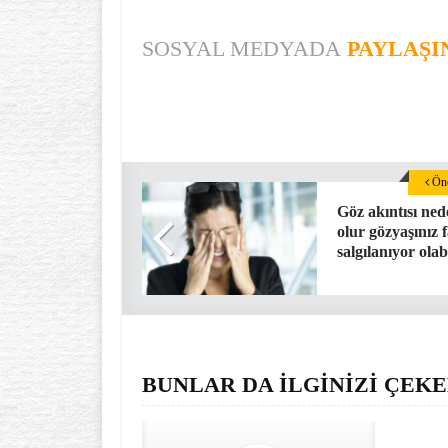
SOSYAL MEDYADA
PAYLAŞI
Önc
Göz akıntısı ne
olur gözyaşınız f
salgılanıyor olabi
BUNLAR DA İLGİNİZİ ÇEKE