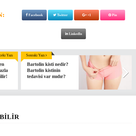
N:
Facebook
Twitter
+1
Pin
LinkedIn
eki Yazı
Sonraki Yazı
den
Bartolin kisti nedir?
azla
Bartolin kistinin
lir!
tedavisi var mıdır?
BİLİR