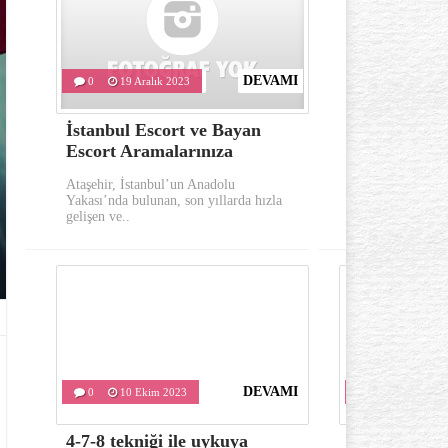
DEVAMI
0
19 Aralık 2023
0
10 Eki
İstanbul Escort ve Bayan
Göz çevresi
Escort Aramalarınıza
oluşumu ka
Ataşehir, İstanbul’un Anadolu
Göz çevresinde 
Yakası’nda bulunan, son yıllarda hızla
önemli belirtile
gelişen ve..
kırışıklıklardır..
DEVAMI
0
10 Ekim 2023
0
10 Ekim 
4-7-8 tekniği ile uykuya
Varis tedavis