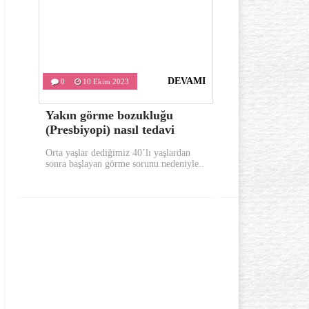
DEVAMI
0
10 Ekim 2023
0
9 Ekim
Yakın görme bozukluğu
Sabahları 
(Presbiyopi) nasıl tedavi
bunları yap
Orta yaşlar dediğimiz 40’lı yaşlardan
Sabahları güne 
sonra başlayan görme sorunu nedeniyle..
yerinde uykusuz