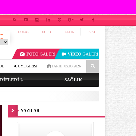
DOLAR
EURO
ALTIN
BIST
C
FOTO
GALERİ
VİDEO
GALERİ
li gözlüyseniz…
4-7-8 tekniği ile uykuya dalmak mümkün mü?
OL
ÜYE GİRİŞİ
TARİH: 05.08.2026
RIFLERI
SAĞLIK
YAZILAR