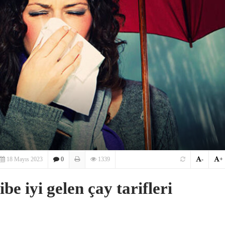
18 Mayıs 2023
0
1339
-
+
be iyi gelen çay tarifleri