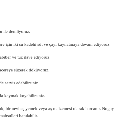
su ile demliyoruz.
ere için iki su kadehi süt ve çayı kaynatmaya devam ediyoruz.
abiber ve tuz ilave ediyoruz.
encereye süzerek döküyoruz.
e servis edebilirsiniz.
da kaymak koyabilirsiniz.
rak, bir nevi eş yemek veya aş malzemesi olarak harcanır. Nogay
hsulleri banılabilir.