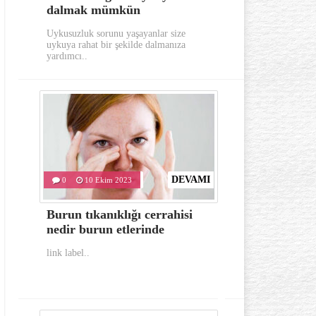
dalmak mümkün
aylarında
Uykusuzluk sorunu yaşayanlar size
Gerek görünümü g
uykuya rahat bir şekilde dalmanıza
oldukça dikkat e
yardımcı..
hastalıklardan..
DEVAMI
0
10 Ekim 2023
0
10 Eki
Burun tıkanıklığı cerrahisi
İlk yardım
nedir burun etlerinde
bulunması 
link label..
link label..