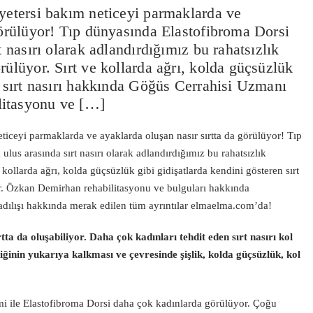
 yetersi bakım neticeyi parmaklarda ve
görülüyor! Tıp dünyasında Elastofibroma Dorsi
t nasırı olarak adlandırdığımız bu rahatsızlık
rülüyor. Sırt ve kollarda ağrı, kolda güçsüzlük
n sırt nasırı hakkında Göğüs Cerrahisi Uzmanı
litasyonu ve […]
eticeyi parmaklarda ve ayaklarda oluşan nasır sırtta da görülüyor! Tıp
lus arasında sırt nasırı olarak adlandırdığımız bu rahatsızlık
kollarda ağrı, kolda güçsüzlük gibi gidişatlarda kendini gösteren sırt
. Özkan Demirhan rehabilitasyonu ve bulguları hakkında
yaradılışı hakkında merak edilen tüm ayrıntılar elmaelma.com’da!
a da oluşabiliyor. Daha çok kadınları tehdit eden sırt nasırı kol
miğinin yukarıya kalkması ve çevresinde şişlik, kolda güçsüzlük, kol
 ismi ile Elastofibroma Dorsi daha çok kadınlarda görülüyor. Çoğu