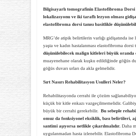
Bilgisayarlı tomografinin Elastofibroma Dorsi
lokalizasyonu ve iki taraflı lezyon olması gidiş
elastofibroma dorsi tanısı basitlikle düşünülebil
MRG’de atipik belirtilerin varlığı gidişatında ise l
yaşta ve kadın hastalanması elastofibroma dorsi ta
düşünülebilecek malign kitleleri büyük oranda e
muayenehane olarak kuşku edildiğinde göğüs duvarı
göğüs duvarı urları da akla gelmelidir.
Sırt Nasırı Rehabilitasyon Usulleri Neler?
Rehabilitasyonda cerrahi ile çözüm sağlanabiliyor
küçük bir kitle enkazı vazgeçilmemelidir. Galibiy
büyük bir cerrahi gerekebilir.
Bu sebeple rehabi
omuz da fonksiyonel eksiklik, bası belirtileri,
santimi aşıyorsa netlikle çıkarılmalıdır.
Daha mi
uygulanmadan hasta izlenebilir. Elastofibroma 