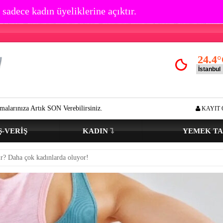
 sadece kadın üyeliklerine açıktır.
24.4
°
 Verebilirsiniz.
Göz çevresi kırışıklık oluşumu kaç yaşında başlar? Aç
KAYIT 
Ş-VERIŞ
KADIN
YEMEK TA
dir? Daha çok kadınlarda oluyor!