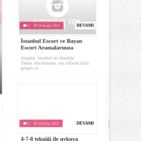
DEVAMI
0
19 Aralık 2023
0
10 Eki
İstanbul Escort ve Bayan
Göz çevresi
Escort Aramalarınıza
oluşumu ka
Ataşehir, İstanbul’un Anadolu
Göz çevresinde 
Yakası’nda bulunan, son yıllarda hızla
önemli belirtile
gelişen ve..
kırışıklıklardır..
DEVAMI
0
10 Ekim 2023
0
10 Ekim 
4-7-8 tekniği ile uykuya
Varis tedavis