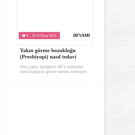
DEVAMI
0
10 Ekim 2023
0
9 Ekim
Yakın görme bozukluğu
Sabahları 
(Presbiyopi) nasıl tedavi
bunları yap
Orta yaşlar dediğimiz 40’lı yaşlardan
Sabahları güne 
sonra başlayan görme sorunu nedeniyle..
yerinde uykusuz