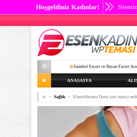
Hoşgeldiniz Kadınlar!
Sitemiz
İstanbul Escort ve Bayan Escort Aramalarınıza Artık SON
ANASAYFA
ALI
»
»
Sağlık
Elastofibroma Dorsi (sırt nasırı) ne