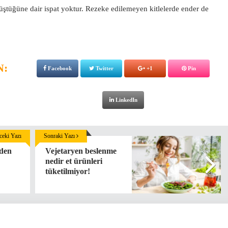
üştüğüne dair ispat yoktur. Rezeke edilemeyen kitlelerde ender de
N:
Facebook
Twitter
+1
Pin
LinkedIn
eki Yazı
Sonraki Yazı
eden
Vejetaryen beslenme
nedir et ürünleri
tüketilmiyor!