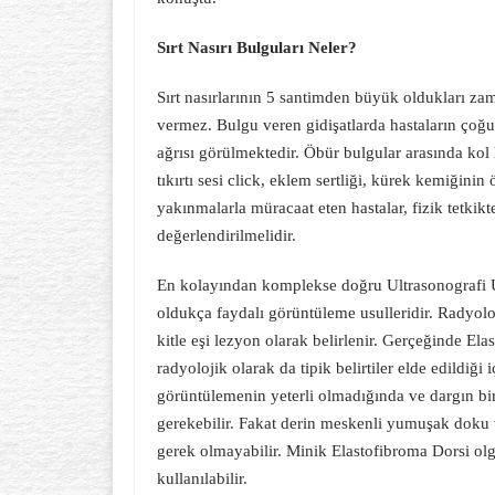
Sırt Nasırı Bulguları Neler?
Sırt nasırlarının 5 santimden büyük oldukları z
vermez. Bulgu veren gidişatlarda hastaların çoğu
ağrısı görülmektedir. Öbür bulgular arasında kol 
tıkırtı sesi click, eklem sertliği, kürek kemiğini
yakınmalarla müracaat eten hastalar, fizik tetkikt
değerlendirilmelidir.
En kolayından komplekse doğru Ultrasonografi U
oldukça faydalı görüntüleme usulleridir. Radyoloj
kitle eşi lezyon olarak belirlenir. Gerçeğinde E
radyolojik olarak da tipik belirtiler elde edildiğ
görüntülemenin yeterli olmadığında ve dargın bi
gerekebilir. Fakat derin meskenli yumuşak doku 
gerek olmayabilir. Minik Elastofibroma Dorsi ol
kullanılabilir.