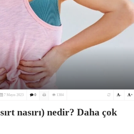
7 Mayıs 2023
0
1384
-
+
sırt nasırı) nedir? Daha çok