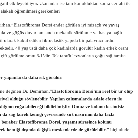
atif etkileyebiliyor. Uzmanlar ise tanı konulduktan sonra cerrahi ile
 alakalı öğrenilmesi gerekenleri
emirhan,”Elastofibroma Dorsi ender görülen iyi mizaçlı ve yavaş
ula ve göğüs duvarı arasında mekanik sürtünme ve basıya bağlı
 olarak kabul edilen fibroelastik yapıda bir palavracı urdur
ektedir. 40 yaş üstü daha çok kadınlarda görülür kadın erkek oranı
çift görülme oranı 3/1’dir. Tek taraflı lezyonların çoğu sağ tarafta
ler yapanlarda daha sık görülür.
iğine değinen Dr. Demirhan,”
Elastofibroma Dorsi’nin reel bir ur olup
riyel olduğu söylenebilir. Yapılan çalışmalarda adale eforu ile
lığının çoğalabileceği bildirilmiştir. Omuz ve kolunu kesintisiz
la da sağ kürek kemiği çevresinde sırt nasırının daha fazla
a beraber Elastofibroma Dorsi, yaşamı süresince kolunu
k kemiği dışında değişik meskenlerde de görülebilir
.” biçiminde