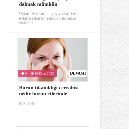
dalmak mümkün
aylarında
Uykusuzluk sorunu yaşayanlar size
Gerek görünümü g
uykuya rahat bir şekilde dalmanıza
oldukça dikkat e
yardımcı..
hastalıklardan..
DEVAMI
0
10 Ekim 2023
0
10 Eki
Burun tıkanıklığı cerrahisi
İlk yardım
nedir burun etlerinde
bulunması 
link label..
link label..