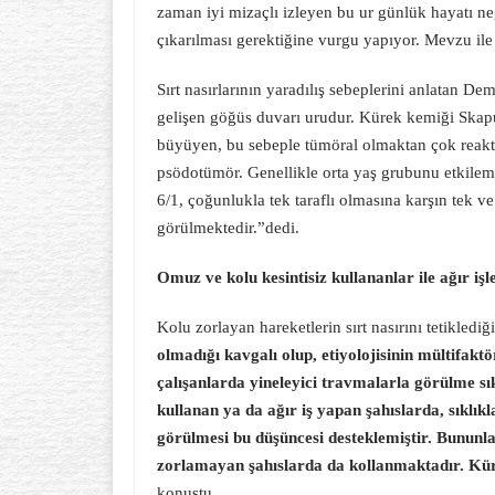
zaman iyi mizaçlı izleyen bu ur günlük hayatı neg
çıkarılması gerektiğine vurgu yapıyor. Mevzu ile
Sırt nasırlarının yaradılış sebeplerini anlatan D
gelişen göğüs duvarı urudur. Kürek kemiği Skap
büyüyen, bu sebeple tümöral olmaktan çok reaktif
psödotümör. Genellikle orta yaş grubunu etkilem
6/1, çoğunlukla tek taraflı olmasına karşın tek ve 
görülmektedir.”dedi.
Omuz ve kolu kesintisiz kullananlar ile ağır iş
Kolu zorlayan hareketlerin sırt nasırını tetikled
olmadığı kavgalı olup, etiyolojisinin mültifaktö
çalışanlarda yineleyici travmalarla görülme sık
kullanan ya da ağır iş yapan şahıslarda, sıklık
görülmesi bu düşüncesi desteklemiştir. Bununl
zorlamayan şahıslarda da kollanmaktadır. Küre
konuştu.