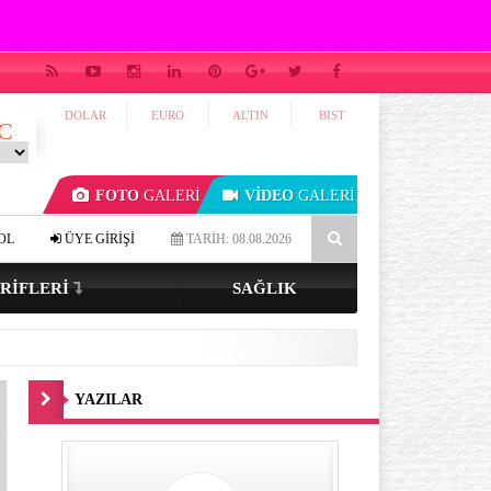
DOLAR
EURO
ALTIN
BIST
C
FOTO
GALERİ
VİDEO
GALERİ
ık tenli ve renkli gözlüyseniz…
4-7-8 tekniği ile uykuya dalmak mü
OL
ÜYE GİRİŞİ
TARİH: 08.08.2026
RIFLERI
SAĞLIK
YAZILAR