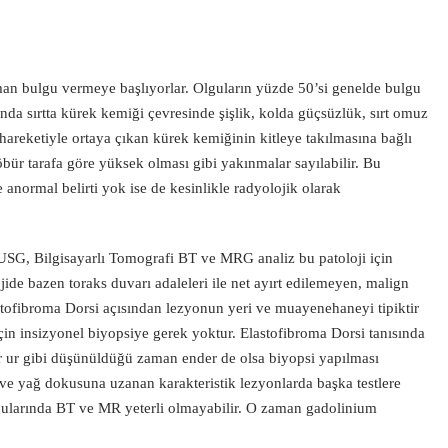
aman bulgu vermeye başlıyorlar. Olguların yüzde 50’si genelde bulgu
nda sırtta kürek kemiği çevresinde şişlik, kolda güçsüzlük, sırt omuz
hareketiyle ortaya çıkan kürek kemiğinin kitleye takılmasına bağlı
n öbür tarafa göre yüksek olması gibi yakınmalar sayılabilir. Bu
e anormal belirti yok ise de kesinlikle radyolojik olarak
SG, Bilgisayarlı Tomografi BT ve MRG analiz bu patoloji için
ide bazen toraks duvarı adaleleri ile net ayırt edilemeyen, malign
lastofibroma Dorsi açısından lezyonun yeri ve muayenehaneyi tipiktir
i için insizyonel biyopsiye gerek yoktur. Elastofibroma Dorsi tanısında
r ur gibi düşünüldüğü zaman ender de olsa biyopsi yapılması
ve yağ dokusuna uzanan karakteristik lezyonlarda başka testlere
gularında BT ve MR yeterli olmayabilir. O zaman gadolinium