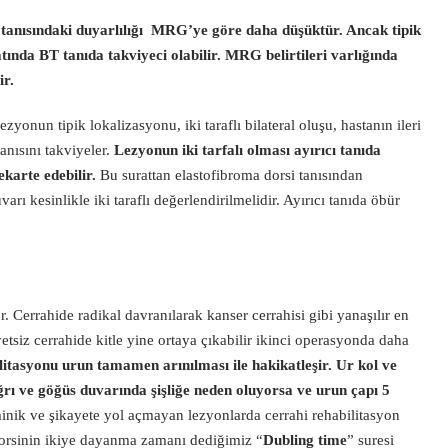
 tanısındaki duyarlılığı MRG’ye göre daha düşüktür. Ancak tipik
atında BT tanıda takviyeci olabilir. MRG belirtileri varlığında
ir.
ezyonun tipik lokalizasyonu, iki taraflı bilateral oluşu, hastanın ileri
nısını takviyeler.
Lezyonun iki tarfalı olması ayırıcı tanıda
karte edebilir.
Bu surattan elastofibroma dorsi tanısından
 kesinlikle iki taraflı değerlendirilmelidir. Ayırıcı tanıda öbür
. Cerrahide radikal davranılarak kanser cerrahisi gibi yanaşılır en
etsiz cerrahide kitle yine ortaya çıkabilir ikinci operasyonda daha
litasyonu urun tamamen arınılması ile hakikatleşir. Ur kol ve
 ağrı ve göğüs duvarında şişliğe neden oluyorsa ve urun çapı 5
nik ve şikayete yol açmayan lezyonlarda cerrahi rehabilitasyon
Dorsinin ikiye dayanma zamanı dediğimiz “
Dubling time
” suresi