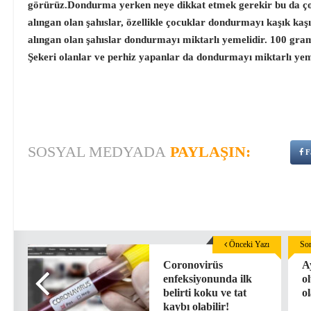
görürüz.Dondurma yerken neye dikkat etmek gerekir bu da ço
alıngan olan şahıslar, özellikle çocuklar dondurmayı kaşık kaş
alıngan olan şahıslar dondurmayı miktarlı yemelidir. 100 gr
Şekeri olanlar ve perhiz yapanlar da dondurmayı miktarlı yem
SOSYAL MEDYADA
PAYLAŞIN:
F
Önceki Yazı
Son
Coronovirüs
A
enfeksiyonunda ilk
o
belirti koku ve tat
ol
kaybı olabilir!