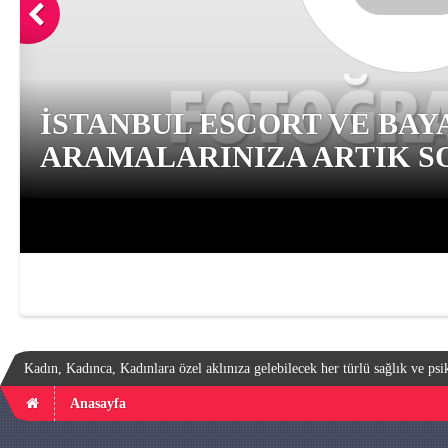
İSTANBUL ESCORT VE BAY
ARAMALARINIZA ARTIK SO
Kadın, Kadınca, Kadınlara özel aklınıza gelebilecek her türlü sağlık ve psik
Anasayfa