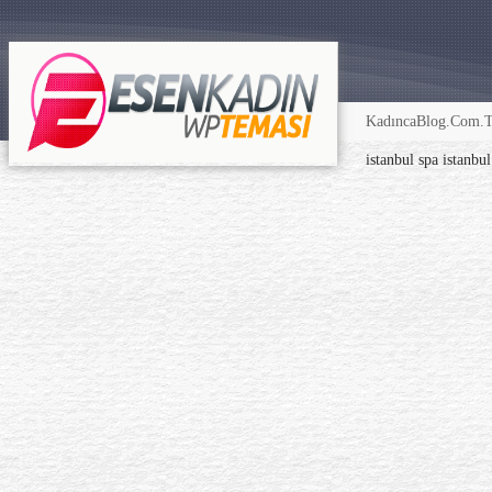
KadıncaBlog.Com.TR
istanbul spa
istanbu