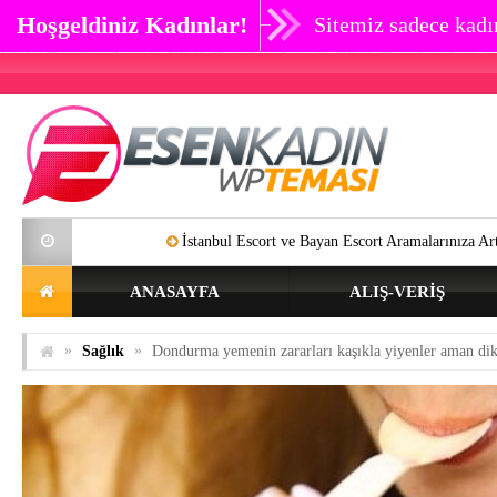
Hoşgeldiniz Kadınlar!
Sitemiz sadece kadın
İstanbul Escort ve Bayan Escort Aramalarınıza Artık SON Verebili
ANASAYFA
ALIŞ-VERIŞ
»
»
Sağlık
Dondurma yemenin zararları kaşıkla yiyenler aman dik