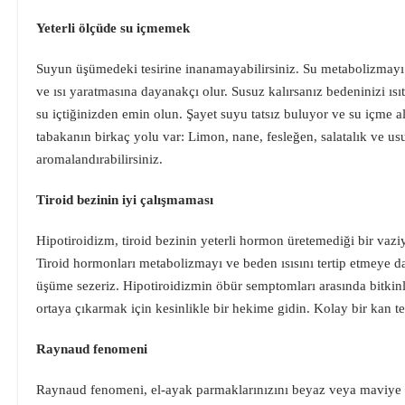
Yeterli ölçüde su içmemek
Suyun üşümedeki tesirine inanamayabilirsiniz. Su metabolizmayı sü
ve ısı yaratmasına dayanakçı olur. Susuz kalırsanız bedeninizi ısı
su içtiğinizden emin olun. Şayet suyu tatsız buluyor ve su içme a
tabakanın birkaç yolu var: Limon, nane, fesleğen, salatalık ve u
aromalandırabilirsiniz.
Tiroid bezinin iyi çalışmaması
Hipotiroidizm, tiroid bezinin yeterli hormon üretemediği bir vazi
Tiroid hormonları metabolizmayı ve beden ısısını tertip etmeye 
üşüme sezeriz. Hipotiroidizmin öbür semptomları arasında bitkinlik
ortaya çıkarmak için kesinlikle bir hekime gidin. Kolay bir kan te
Raynaud fenomeni
Raynaud fenomeni, el-ayak parmaklarınızını beyaz veya maviye d