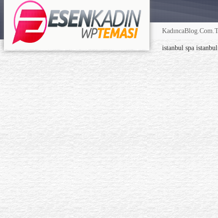
KadıncaBlog.Com.TR
istanbul spa
istanbu