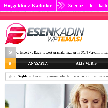
Hoşgeldiniz Kadınlar!
Sitemiz sadece kadın
scort ve Bayan Escort Aramalarınıza Artık SON Verebilirsiniz.
Göz çev
ANASAYFA
ALIŞ-VERIŞ
»
»
Sağlık
Devamlı üşümenin sebepleri neler raynoud fenomeni ol