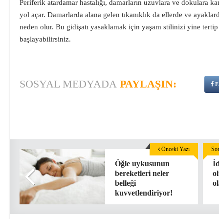
Periferik atardamar hastalığı, damarların uzuvlara ve dokulara 
yol açar. Damarlarda alana gelen tıkanıklık da ellerde ve ayakla
neden olur. Bu gidişatı yasaklamak için yaşam stilinizi yine terti
başlayabilirsiniz.
SOSYAL MEDYADA
PAYLAŞIN:
F
Önceki Yazı
Son
Öğle uykusunun
İ
bereketleri neler
o
belleği
ol
kuvvetlendiriyor!